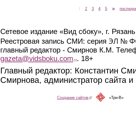
1
2
3
4
5
следующая ›
последн
Страницы
Сетевое издание «Вид сбоку», г. Рязан
ЭЛ № ФС
Реестровая запись СМИ: серия
главный редактор - Смирнов К.М. Телефо
gazeta@vidsboku.com
(link sends e-mail)
. 18+
Главный редактор: Константин См
Смирнова, администратор сайта и 
Создание сайтов
(link is external)
«Три-В»