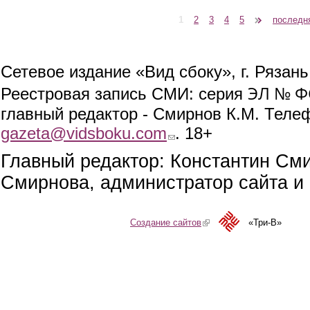
1
2
3
4
5
следующая ›
последн
Страницы
Сетевое издание «Вид сбоку», г. Рязан
ЭЛ № ФС
Реестровая запись СМИ: серия
главный редактор - Смирнов К.М. Телефо
gazeta@vidsboku.com
(link sends e-mail)
. 18+
Главный редактор: Константин См
Смирнова, администратор сайта и 
Создание сайтов
(link is external)
«Три-В»