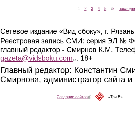
1
2
3
4
5
следующая ›
последн
Страницы
Сетевое издание «Вид сбоку», г. Рязан
ЭЛ № ФС
Реестровая запись СМИ: серия
главный редактор - Смирнов К.М. Телефо
gazeta@vidsboku.com
(link sends e-mail)
. 18+
Главный редактор: Константин См
Смирнова, администратор сайта и 
Создание сайтов
(link is external)
«Три-В»