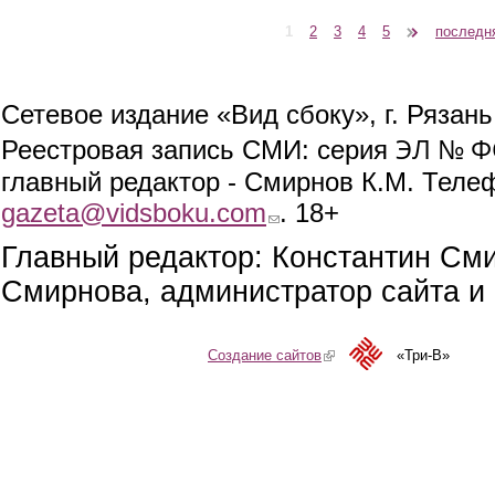
1
2
3
4
5
следующая ›
последн
Страницы
Сетевое издание «Вид сбоку», г. Рязан
ЭЛ № ФС
Реестровая запись СМИ: серия
главный редактор - Смирнов К.М. Телефо
gazeta@vidsboku.com
(link sends e-mail)
. 18+
Главный редактор: Константин См
Смирнова, администратор сайта и 
Создание сайтов
(link is external)
«Три-В»