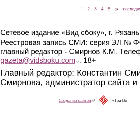
1
2
3
4
5
следующая ›
последн
Страницы
Сетевое издание «Вид сбоку», г. Рязан
ЭЛ № ФС
Реестровая запись СМИ: серия
главный редактор - Смирнов К.М. Телефо
gazeta@vidsboku.com
(link sends e-mail)
. 18+
Главный редактор: Константин См
Смирнова, администратор сайта и 
Создание сайтов
(link is external)
«Три-В»