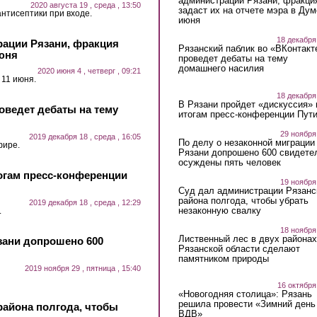
администрации Рязани, фракци
2020 августа 19 , среда , 13:50
задаст их на отчете мэра в Дум
нтисептики при входе.
июня
18 декабря
рации Рязани, фракция
Рязанский паблик во «ВКонтакт
июня
проведет дебаты на тему
домашнего насилия
2020 июня 4 , четверг , 09:21
11 июня.
18 декабря
В Рязани пройдет «дискуссия» 
оведет дебаты на тему
итогам пресс-конференции Пут
29 ноября
2019 декабря 18 , среда , 16:05
По делу о незаконной миграции
фире.
Рязани допрошено 600 свидете
осуждены пять человек
тогам пресс-конференции
19 ноября
Суд дал администрации Рязанс
района полгода, чтобы убрать
2019 декабря 18 , среда , 12:29
незаконную свалку
.
18 ноября
Лиственный лес в двух районах
зани допрошено 600
Рязанской области сделают
памятником природы
2019 ноября 29 , пятница , 15:40
16 октября
«Новогодняя столица»: Рязань
решила провести «Зимний день
района полгода, чтобы
ВДВ»