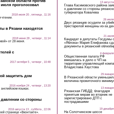
язанской области против
13 августа
9 июля проголосовал
Глава Касимовского района зая
о давлении со стороны рязанск
губернатора Ковалева
2018 июля 20 , пятница , 11:16
 чтении.
26 июля
Двух рязанцев осудили за убий
престарелой женщины из-за ден
ты в Рязани находятся
21 июля
2018 июня 28 , четверг , 11:14
Кандидат в депутаты Госдумы 
вой» от 28 июня.
«Яблока» Мария Епифанова сд
документы в рязанский облизби
телей с
4 февраля
Общественная палата РФ
вмешалась в дело о ЧП на
2017 октября 5 , четверг , 10:48
территории управляющей комп
Владислава Хаустова
29 января
бой защитить дом
В Рязанской области уменьшил
величина прожиточного миниму
2016 ноября 24 , четверг , 13:20
13 января
 английском языках.
Рязанская ГИБДД: благодаря
принятым мерам во вторник не
зарегистрировано ДТП с
о давлении со стороны
пострадавшими
19 декабря
2016 августа 13 , суббота , 22:06
На Солотчинском шоссе
оей странице «Вконтакте».