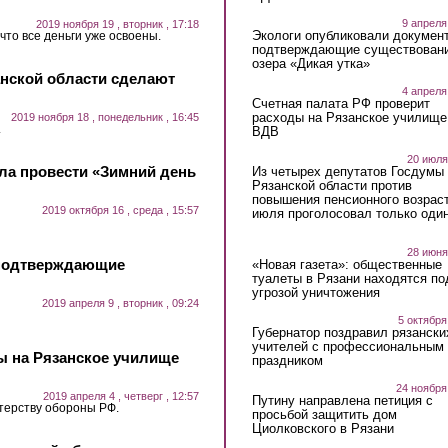
9 апреля
2019 ноября 19 , вторник , 17:18
Экологи опубликовали докумен
что все деньги уже освоены.
подтверждающие существован
озера «Дикая утка»
анской области сделают
4 апреля
Счетная палата РФ проверит
расходы на Рязанское училище
2019 ноября 18 , понедельник , 16:45
.
ВДВ
20 июля
ла провести «Зимний день
Из четырех депутатов Госдумы 
Рязанской области против
повышения пенсионного возраст
2019 октября 16 , среда , 15:57
июля проголосовал только оди
28 июня
 подтверждающие
«Новая газета»: общественные
туалеты в Рязани находятся по
угрозой уничтожения
2019 апреля 9 , вторник , 09:24
5 октября
Губернатор поздравил рязански
учителей с профессиональным
ы на Рязанское училище
праздником
24 ноября
2019 апреля 4 , четверг , 12:57
Путину направлена петиция с
терству обороны РФ.
просьбой защитить дом
Циолковского в Рязани