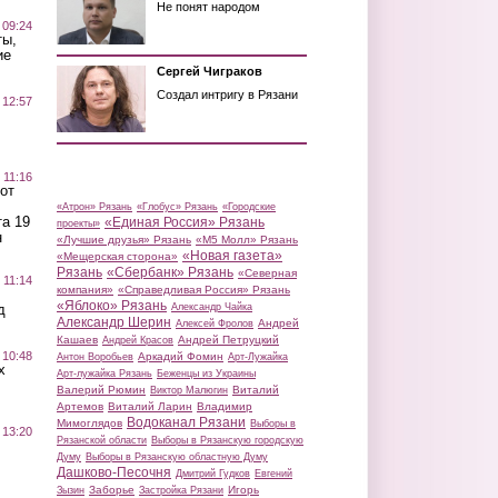
Не понят народом
 09:24
ты,
ие
Сергей Чиграков
Создал интригу в Рязани
 12:57
 11:16
от
«Атрон» Рязань
«Глобус» Рязань
«Городские
а 19
«Единая Россия» Рязань
проекты»
н
«Лучшие друзья» Рязань
«М5 Молл» Рязань
«Новая газета»
«Мещерская сторона»
Рязань
«Сбербанк» Рязань
«Северная
 11:14
компания»
«Справедливая Россия» Рязань
«Яблоко» Рязань
д
Александр Чайка
Александр Шерин
Андрей
Алексей Фролов
Кашаев
Андрей Петруцкий
Андрей Красов
 10:48
Аркадий Фомин
Антон Воробьев
Арт-Лужайка
х
Арт-лужайка Рязань
Беженцы из Украины
Валерий Рюмин
Виталий
Виктор Малюгин
Артемов
Виталий Ларин
Владимир
Водоканал Рязани
Мимоглядов
Выборы в
 13:20
Рязанской области
Выборы в Рязанскую городскую
Думу
Выборы в Рязанскую областную Думу
Дашково-Песочня
Дмитрий Гудков
Евгений
Заборье
Игорь
Зызин
Застройка Рязани