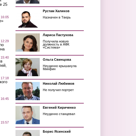
я
е 25
Рустам Халиков
 16:05
Назначен в Тверь
е»
Лариса Пастухова
 12:29
Получила новую
по
должность в АФК
«Система»
ина
 15:40
Ольга Свинцова
 в
лей,
Неудачно крышанула
Минфин
 17:18
кого
Николай Любимов
Не получил портрет
 16:45
Евгений Кириченко
Неудачно станцевал
 15:57
Борис Ясинский