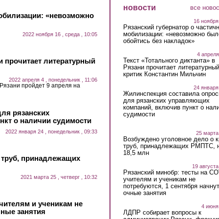
новости
все ново
мобилизации: «невозможно
16 ноября
Рязанский губернатор о частич
мобилизации: «невозможно был
2022 ноября 16 , среда , 10:05
обойтись без накладок»
4 апреля
ни прочитает литературный
Текст «Тотального диктанта» в
Рязани прочитает литературны
критик Константин Мильчин
2022 апреля 4 , понедельник , 11:06
 Рязани пройдет 9 апреля на
24 января
Жилинспекция составила опрос
для рязанских управляющих
компаний, включив пункт о нал
для рязанских
судимости
нкт о наличии судимости
2022 января 24 , понедельник , 09:33
25 марта
Возбуждено уголовное дело о 
труб, принадлежащих РМПТС, 
18,5 млн
 труб, принадлежащих
19 августа
Рязанский минобр: тесты на C
2021 марта 25 , четверг , 10:32
учителям и ученикам не
потребуются, 1 сентября начну
очные занятия
чителям и ученикам не
4 июня
чные занятия
ЛДПР собирает вопросы к