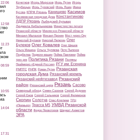
 22:06
Кочетков
Игорь Морозов
Игорь
Игорь Путин
вил
Трубицын
Игорь Туровский
Игорь Яшин
Ирина
ого
Касимов
Канищево
КПРФ Рязань
Кусова
Константиново
Касимовская городская Дума
ЛДПР Рязань
Лыбедский бульвар
 12:58
Людмила Кибальникова
Министерство печати
ство
Рязанской области
Минлесхоз Рязанской области
ег
Михаил Малахов
Михаил Пронин
Мост через Оку
Олег
Николай Булаев
Николай Пилюгин
 11:23
Олег Ковалев
Булеков
Олег Шишов
от
Ольга Чуляева
Ольга Мишина
Петр Пыленок
ала
Подбелка
Поджоги машин
Пойма Павловки
Пойма
рком
Политика Рязани
Поляны
трех рек
РГУ им. Есенина
Праймериз «Единой России»
 08:59
Рязанская
РМПТС
РНПК
Роман Путин
городская Дума
Рязанский кремль
ании
Рязанский
Рязанский нефтезавод
Рязань
район
Сасово
Рязанский цирк
Северный обход
 10:55
Семен Сазонов
Сергей Дудукин
ась
Сергей Ежов
Сергей Сальников
Сергей Филимонов
ма
Скопин
Солотча
Спас-Клепики
ТРЦ
УМВД Рязанской
Трасса М5
«Премьер»
 14:04
области
Шаукат Ахметов
Федор Провоторов
ЭРА
 17:31