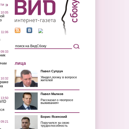
сти
 10:05
ной
о
 11:06
й
 09:33
ник
лица
ичии
Павел Супрун
Увидел логику в вопросе
 10:32
жителей
краже
на
Павел Малков
 13:50
Рассказал о «вопросе
OVID
выживания»
тся
Борис Ясинский
 09:21
Поручился за свою
трудоспособность