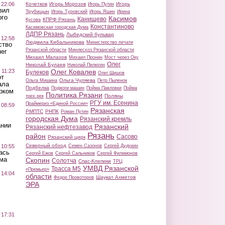
 22:06
Кочетков
Игорь Морозов
Игорь
Игорь Путин
вил
Трубицын
Игорь Туровский
Игорь Яшин
Ирина
ого
Касимов
Канищево
КПРФ Рязань
Кусова
Константиново
Касимовская городская Дума
ЛДПР Рязань
Лыбедский бульвар
 12:58
Людмила Кибальникова
Министерство печати
ство
Рязанской области
Минлесхоз Рязанской области
ег
Михаил Малахов
Михаил Пронин
Мост через Оку
Олег
Николай Булаев
Николай Пилюгин
 11:23
Олег Ковалев
Булеков
Олег Шишов
от
Ольга Чуляева
Ольга Мишина
Петр Пыленок
ала
Подбелка
Поджоги машин
Пойма Павловки
Пойма
рком
Политика Рязани
Поляны
трех рек
РГУ им. Есенина
Праймериз «Единой России»
 08:59
Рязанская
РМПТС
РНПК
Роман Путин
городская Дума
Рязанский кремль
ании
Рязанский
Рязанский нефтезавод
Рязань
район
Сасово
Рязанский цирк
Северный обход
 10:55
Семен Сазонов
Сергей Дудукин
ась
Сергей Ежов
Сергей Сальников
Сергей Филимонов
ма
Скопин
Солотча
Спас-Клепики
ТРЦ
УМВД Рязанской
Трасса М5
«Премьер»
 14:04
области
Шаукат Ахметов
Федор Провоторов
ЭРА
 17:31