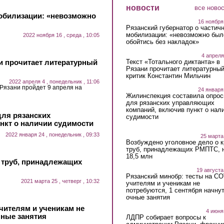
новости
все ново
мобилизации: «невозможно
16 ноября
Рязанский губернатор о частич
мобилизации: «невозможно был
2022 ноября 16 , среда , 10:05
обойтись без накладок»
4 апреля
ни прочитает литературный
Текст «Тотального диктанта» в
Рязани прочитает литературны
критик Константин Мильчин
2022 апреля 4 , понедельник , 11:06
 Рязани пройдет 9 апреля на
24 января
Жилинспекция составила опрос
для рязанских управляющих
компаний, включив пункт о нал
для рязанских
судимости
нкт о наличии судимости
2022 января 24 , понедельник , 09:33
25 марта
Возбуждено уголовное дело о 
труб, принадлежащих РМПТС, 
18,5 млн
 труб, принадлежащих
19 августа
Рязанский минобр: тесты на C
2021 марта 25 , четверг , 10:32
учителям и ученикам не
потребуются, 1 сентября начну
очные занятия
чителям и ученикам не
4 июня
чные занятия
ЛДПР собирает вопросы к