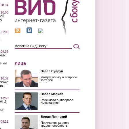
сти
 10:05
ной
о
 11:06
й
 09:33
ник
лица
ичии
Павел Супрун
Увидел логику в вопросе
 10:32
жителей
краже
на
Павел Малков
 13:50
Рассказал о «вопросе
OVID
выживания»
тся
Борис Ясинский
 09:21
Поручился за свою
трудоспособность