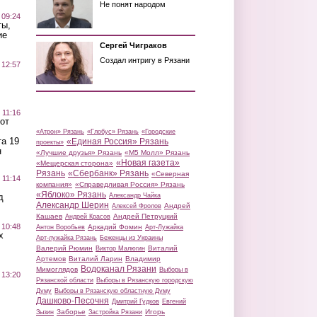
Не понят народом
 09:24
ты,
ие
Сергей Чиграков
Создал интригу в Рязани
 12:57
 11:16
от
«Атрон» Рязань
«Глобус» Рязань
«Городские
а 19
«Единая Россия» Рязань
проекты»
н
«Лучшие друзья» Рязань
«М5 Молл» Рязань
«Новая газета»
«Мещерская сторона»
Рязань
«Сбербанк» Рязань
«Северная
 11:14
компания»
«Справедливая Россия» Рязань
«Яблоко» Рязань
д
Александр Чайка
Александр Шерин
Андрей
Алексей Фролов
Кашаев
Андрей Петруцкий
Андрей Красов
 10:48
Аркадий Фомин
Антон Воробьев
Арт-Лужайка
х
Арт-лужайка Рязань
Беженцы из Украины
Валерий Рюмин
Виталий
Виктор Малюгин
Артемов
Виталий Ларин
Владимир
Водоканал Рязани
Мимоглядов
Выборы в
 13:20
Рязанской области
Выборы в Рязанскую городскую
Думу
Выборы в Рязанскую областную Думу
Дашково-Песочня
Дмитрий Гудков
Евгений
Заборье
Игорь
Зызин
Застройка Рязани