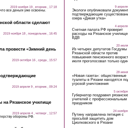
9 апреля
2019 ноября 19 , вторник , 17:18
Экологи опубликовали докумен
что все деньги уже освоены.
подтверждающие существован
озера «Дикая утка»
анской области сделают
4 апреля
Счетная палата РФ проверит
расходы на Рязанское училище
2019 ноября 18 , понедельник , 16:45
.
ВДВ
20 июля
ла провести «Зимний день
Из четырех депутатов Госдумы 
Рязанской области против
повышения пенсионного возраст
2019 октября 16 , среда , 15:57
июля проголосовал только оди
28 июня
 подтверждающие
«Новая газета»: общественные
туалеты в Рязани находятся по
угрозой уничтожения
2019 апреля 9 , вторник , 09:24
5 октября
Губернатор поздравил рязански
учителей с профессиональным
ы на Рязанское училище
праздником
24 ноября
2019 апреля 4 , четверг , 12:57
Путину направлена петиция с
терству обороны РФ.
просьбой защитить дом
Циолковского в Рязани