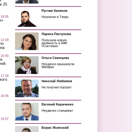
я
е 25
Рустам Халиков
 16:05
Назначен в Тверь
е»
Лариса Пастухова
 12:29
Получила новую
по
должность в АФК
«Система»
ина
 15:40
Ольга Свинцова
 в
лей,
Неудачно крышанула
Минфин
 17:18
кого
Николай Любимов
Не получил портрет
 16:45
Евгений Кириченко
Неудачно станцевал
 15:57
Борис Ясинский