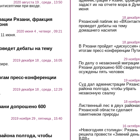
администрации Рязани, фракци
2020 августа 19 , среда , 13:50
задаст их на отчете мэра в Дум
нтисептики при входе.
июня
18 декабря
рации Рязани, фракция
Рязанский паблик во «ВКонтакт
июня
проведет дебаты на тему
домашнего насилия
2020 июня 4 , четверг , 09:21
11 июня.
18 декабря
В Рязани пройдет «дискуссия» 
оведет дебаты на тему
итогам пресс-конференции Пут
29 ноября
2019 декабря 18 , среда , 16:05
По делу о незаконной миграции
фире.
Рязани допрошено 600 свидете
осуждены пять человек
тогам пресс-конференции
19 ноября
Суд дал администрации Рязанс
района полгода, чтобы убрать
2019 декабря 18 , среда , 12:29
незаконную свалку
.
18 ноября
Лиственный лес в двух районах
зани допрошено 600
Рязанской области сделают
памятником природы
2019 ноября 29 , пятница , 15:40
16 октября
«Новогодняя столица»: Рязань
решила провести «Зимний день
района полгода, чтобы
ВДВ»