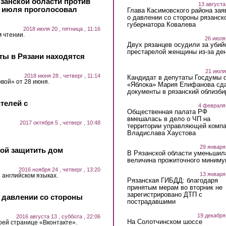
язанской области против
13 августа
9 июля проголосовал
Глава Касимовского района зая
о давлении со стороны рязанск
губернатора Ковалева
2018 июля 20 , пятница , 11:16
 чтении.
26 июля
Двух рязанцев осудили за убий
престарелой женщины из-за ден
ты в Рязани находятся
21 июля
2018 июня 28 , четверг , 11:14
Кандидат в депутаты Госдумы 
вой» от 28 июня.
«Яблока» Мария Епифанова сд
документы в рязанский облизби
телей с
4 февраля
Общественная палата РФ
вмешалась в дело о ЧП на
2017 октября 5 , четверг , 10:48
территории управляющей комп
Владислава Хаустова
29 января
бой защитить дом
В Рязанской области уменьшил
величина прожиточного миниму
2016 ноября 24 , четверг , 13:20
13 января
 английском языках.
Рязанская ГИБДД: благодаря
принятым мерам во вторник не
зарегистрировано ДТП с
о давлении со стороны
пострадавшими
19 декабря
2016 августа 13 , суббота , 22:06
На Солотчинском шоссе
оей странице «Вконтакте».