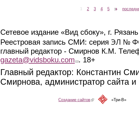
1
2
3
4
5
следующая ›
последн
Страницы
Сетевое издание «Вид сбоку», г. Рязан
ЭЛ № ФС
Реестровая запись СМИ: серия
главный редактор - Смирнов К.М. Телефо
gazeta@vidsboku.com
(link sends e-mail)
. 18+
Главный редактор: Константин См
Смирнова, администратор сайта и 
Создание сайтов
(link is external)
«Три-В»