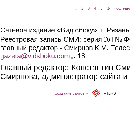
1
2
3
4
5
следующая ›
последн
Страницы
Сетевое издание «Вид сбоку», г. Рязан
ЭЛ № ФС
Реестровая запись СМИ: серия
главный редактор - Смирнов К.М. Телефо
gazeta@vidsboku.com
(link sends e-mail)
. 18+
Главный редактор: Константин См
Смирнова, администратор сайта и 
Создание сайтов
(link is external)
«Три-В»