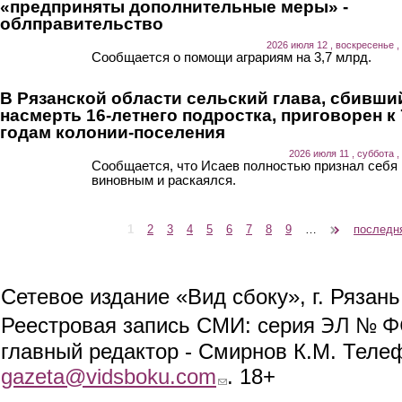
«предприняты дополнительные меры» -
облправительство
2026 июля 12 , воскресенье ,
Сообщается о помощи аграриям на 3,7 млрд.
В Рязанской области сельский глава, сбивши
насмерть 16-летнего подростка, приговорен к 
годам колонии-поселения
2026 июля 11 , суббота ,
Сообщается, что Исаев полностью признал себя
виновным и раскаялся.
1
2
3
4
5
6
7
8
9
…
следующая ›
последн
Страницы
Сетевое издание «Вид сбоку», г. Рязан
ЭЛ № ФС
Реестровая запись СМИ: серия
главный редактор - Смирнов К.М. Телефо
gazeta@vidsboku.com
(link sends e-mail)
. 18+