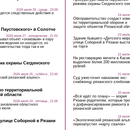
режима охраны Сегденского озе
2026 июля 29 , среда , 23:09
дятся следственные действия и
24 июля
Облправительство создаст ком
по территориальной обороне и
защите объектов Рязанской обл
 Паустовского» в Солотче
23 июля
2026 июля 27 , понедельник , 21:02
Здание бывшего «Детского мир
ывал объект «знаковым» и пару
улице Соборной в Рязани выст
ьем ведении он находится, но
на торги
авительства тогда так и не
22 июля
На реставрацию мечети в Каси
выделено более 200 миллионов
ма охраны Сегденского
рублей
21 июля
2026 июля 25 , суббота , 23:45
Суд ужесточил наказание экс-
ский рязанский альянс».
снабженцу рязанского хлебоза
по территориальной
20 июля
ой области
«Всё идёт по плану» — мэрия
Рязани родителям, которые пр
2026 июля 24 , пятница , 21:06
о дофинансировании ремонта в
тановления областного
4 июля.
рязанской школе
19 июля
«Экологический рязанский алья
 улице Соборной в Рязани
перезапустил «карту свалок»