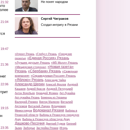
Не понят народом
 21:32
что
более
Сергей Чиграков
 21:04
Создал интригу в Рязани
тся
 19:47
«Атрон» Рязань
«Глобус» Рязань
«Городские
«Единая Россия» Рязань
проекты»
«Лучшие друзья» Рязань
«М5 Молл» Рязань
 21:36
«Новая газета»
«Мещерская сторона»
Рязань
«Сбербанк» Рязань
«Северная
нег
компания»
«Справедливая Россия» Рязань
«Яблоко» Рязань
Александр Чайка
Александр Шерин
 22:06
Андрей
Алексей Фролов
Кашаев
Андрей Петруцкий
Андрей Красов
трит
Аркадий Фомин
Антон Воробьев
Арт-Лужайка
Арт-лужайка Рязань
Беженцы из Украины
Валерий Рюмин
Виталий
Виктор Малюгин
Артемов
Виталий Ларин
Владимир
 19:15
Водоканал Рязани
Мимоглядов
Выборы в
ин
Рязанской области
Выборы в Рязанскую городскую
Думу
Выборы в Рязанскую областную Думу
Дашково-Песочня
Дмитрий Гудков
Евгений
 23:35
Заборье
Игорь
Зызин
Застройка Рязани