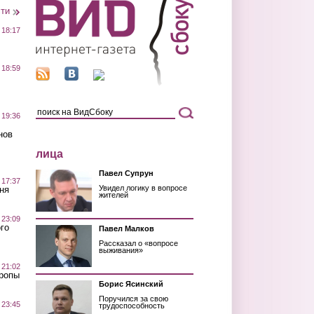
сти
 18:17
 18:59
 19:36
нов
лица
Павел Супрун
 17:37
Увидел логику в вопросе
ня
жителей
 23:09
го
Павел Малков
Рассказал о «вопросе
выживания»
 21:02
Тропы
Борис Ясинский
Поручился за свою
 23:45
трудоспособность