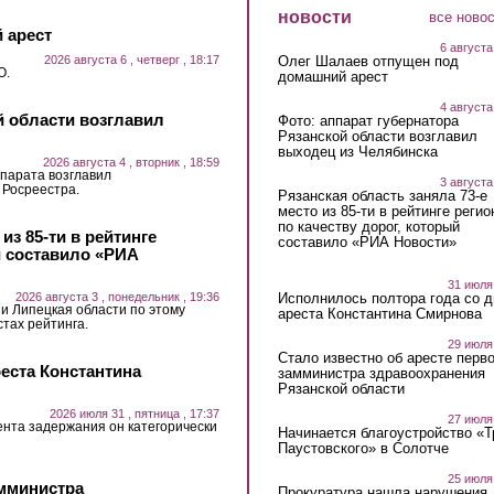
новости
все ново
 арест
6 августа
2026 августа 6 , четверг , 18:17
Олег Шалаев отпущен под
О.
домашний арест
4 августа
й области возглавил
Фото: аппарат губернатора
Рязанской области возглавил
выходец из Челябинска
2026 августа 4 , вторник , 18:59
парата возглавил
3 августа
 Росреестра.
Рязанская область заняла 73-е
место из 85-ти в рейтинге регио
по качеству дорог, который
из 85-ти в рейтинге
составило «РИА Новости»
й составило «РИА
31 июля
2026 августа 3 , понедельник , 19:36
Исполнилось полтора года со д
 и Липецкая области по этому
ареста Константина Смирнова
стах рейтинга.
29 июля
Стало известно об аресте перво
еста Константина
замминистра здравоохранения
Рязанской области
2026 июля 31 , пятница , 17:37
27 июля
ента задержания он категорически
Начинается благоустройство «
Паустовского» в Солотче
25 июля
амминистра
Прокуратура нашла нарушения