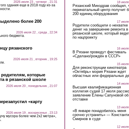
2026 июля 23 , четверг , 21:31
18 июля
ого здания еще в 2018 году из-за
Рязанский Минздрав сообщил, 
ности.
перинатальный центр получит 
200 единиц оборудования
выделено более 200
17 июля
Родители сообщили о нехватке
денег на завершение ремонта в
2026 июля 22 , среда , 22:34
рязанской школе, который веде
ьного бюджета.
по нацпроекту
нцу рязанского
16 июля
В Рязани проведут фестиваль
«Сделано/рождён в СССР»
2026 июля 21 , вторник , 19:25
ле.
15 июля
Для реконструкции кинотеатра
«Октябрь» мэрия Рязани ждет
и родителям, которые
областных или федеральных де
та в рязанской школе
14 июля
2026 июля 20 , понедельник , 21:07
Высшая квалификационная
коллегия судей 17 июля рассмо
заявление Елены Сапуновой об
отставке
ерезапустил «карту
13 июля
«В январе понадобилось меня
2026 июля 19 , воскресенье , 23:13
срочно устранить» — Констант
учу мусора более чем 2х2 метра»,
Смирнов в суде
.
12 июля