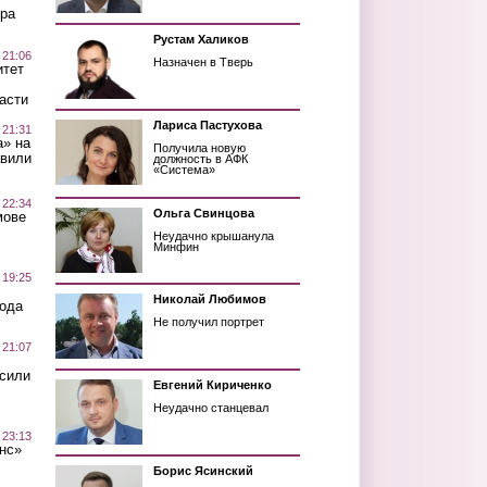
ра
Рустам Халиков
 21:06
Назначен в Тверь
итет
асти
Лариса Пастухова
 21:31
а» на
Получила новую
авили
должность в АФК
«Система»
 22:34
Ольга Свинцова
мове
Неудачно крышанула
Минфин
 19:25
Николай Любимов
вода
Не получил портрет
 21:07
осили
Евгений Кириченко
Неудачно станцевал
 23:13
нс»
Борис Ясинский