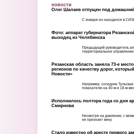
Перейти к основному содержанию
новости
Олег Шалаев отпущен под домашний
С января он находился в СИЗ
Фото: аппарат губернатора Рязанско
выходец из Челябинска
Предыдущий руководитель ап
территориальное управление
Рязанская область заняла 73-е место 
регионов по качеству дорог, которы
Новости»
Например, соседние Тульская
показателю на 40-м и 18-м ме
Исполнилось полтора года со дня ар
Смирнова
Несмотря на давление, с мом
не признает вину.
Стало известно об аресте первого з