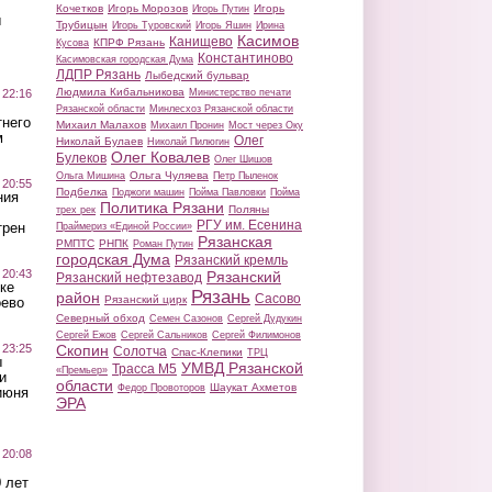
Кочетков
Игорь Морозов
Игорь
Игорь Путин
ы
Трубицын
Игорь Туровский
Игорь Яшин
Ирина
Касимов
Канищево
КПРФ Рязань
Кусова
Константиново
Касимовская городская Дума
ЛДПР Рязань
Лыбедский бульвар
Людмила Кибальникова
 22:16
Министерство печати
Рязанской области
Минлесхоз Рязанской области
тнего
Михаил Малахов
Михаил Пронин
Мост через Оку
м
Олег
Николай Булаев
Николай Пилюгин
Олег Ковалев
Булеков
Олег Шишов
Ольга Чуляева
Ольга Мишина
Петр Пыленок
 20:55
Подбелка
Поджоги машин
Пойма Павловки
Пойма
ния
Политика Рязани
Поляны
трех рек
РГУ им. Есенина
трен
Праймериз «Единой России»
Рязанская
РМПТС
РНПК
Роман Путин
городская Дума
Рязанский кремль
 20:43
Рязанский
Рязанский нефтезавод
ке
Рязань
район
Сасово
Рязанский цирк
оево
Северный обход
Семен Сазонов
Сергей Дудукин
Сергей Ежов
Сергей Сальников
Сергей Филимонов
 23:25
Скопин
Солотча
Спас-Клепики
ТРЦ
ы
УМВД Рязанской
Трасса М5
«Премьер»
и
области
Шаукат Ахметов
Федор Провоторов
июня
ЭРА
 20:08
 лет