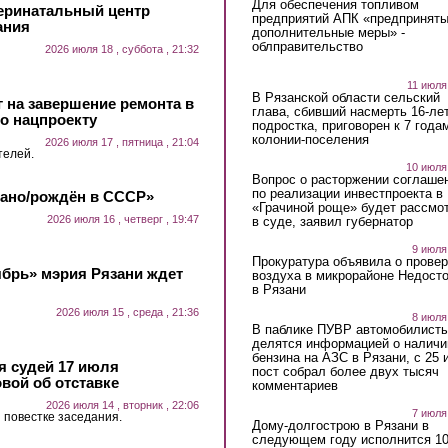
Для обеспечения топливом
еринатальный центр
предприятий АПК «предпринят
ания
дополнительные меры» -
облправительство
2026 июля 18 , суббота , 21:32
11 июля
В Рязанской области сельский
 на завершение ремонта в
глава, сбивший насмерть 16-ле
о нацпроекту
подростка, приговорен к 7 года
колонии-поселения
2026 июля 17 , пятница , 21:04
телей.
10 июля
Вопрос о расторжении соглаше
по реализации инвестпроекта в
лано/рождён в СССР»
«Грачиной роще» будет рассмо
2026 июля 16 , четверг , 19:47
в суде, заявил губернатор
9 июля
Прокуратура объявила о провер
ябрь» мэрия Рязани ждет
воздуха в микрорайоне Недост
в Рязани
2026 июля 15 , среда , 21:36
8 июля
В паблике ПУВР автомобилист
делятся информацией о наличи
бензина на АЗС в Рязани, с 25 
 судей 17 июля
пост собрал более двух тысяч
вой об отставке
комментариев
2026 июля 14 , вторник , 22:06
7 июля
 повестке заседания.
Дому-долгострою в Рязани в
следующем году исполнится 10