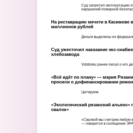
Суд запретил эксплуатацию эт
нарушений пожарной безопас
На реставрацию мечети в Касимове 
миллионов рублей
Деньги выделены из федерал
Суд ужесточил наказание экс-снабже
хлебозавода
Vidsboku ранее писал о его де
«Всё идёт по плану» — мэрия Рязан
просили о дофинансировании ремон
Цитируем.
«Экологический рязанский альянс» п
свалок»
«Свалкой мы считаем любую к
— говорится в сообщении ЭРА