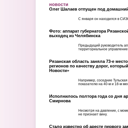
Перейти к основному содержанию
новости
Олег Шалаев отпущен под домашний
С января он находился в СИЗ
Фото: аппарат губернатора Рязанско
выходец из Челябинска
Предыдущий руководитель ап
территориальное управление
Рязанская область заняла 73-е место 
регионов по качеству дорог, которы
Новости»
Например, соседние Тульская
показателю на 40-м и 18-м ме
Исполнилось полтора года со дня ар
Смирнова
Несмотря на давление, с мом
не признает вину.
Стало известно об аресте первого з