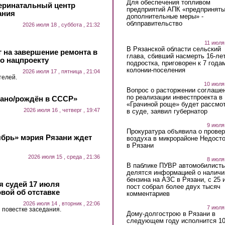
Для обеспечения топливом
еринатальный центр
предприятий АПК «предпринят
ания
дополнительные меры» -
облправительство
2026 июля 18 , суббота , 21:32
11 июля
В Рязанской области сельский
 на завершение ремонта в
глава, сбивший насмерть 16-ле
о нацпроекту
подростка, приговорен к 7 года
колонии-поселения
2026 июля 17 , пятница , 21:04
телей.
10 июля
Вопрос о расторжении соглаше
по реализации инвестпроекта в
лано/рождён в СССР»
«Грачиной роще» будет рассмо
2026 июля 16 , четверг , 19:47
в суде, заявил губернатор
9 июля
Прокуратура объявила о провер
ябрь» мэрия Рязани ждет
воздуха в микрорайоне Недост
в Рязани
2026 июля 15 , среда , 21:36
8 июля
В паблике ПУВР автомобилист
делятся информацией о наличи
бензина на АЗС в Рязани, с 25 
 судей 17 июля
пост собрал более двух тысяч
вой об отставке
комментариев
2026 июля 14 , вторник , 22:06
7 июля
 повестке заседания.
Дому-долгострою в Рязани в
следующем году исполнится 10