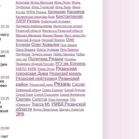
Кочетков
Игорь Морозов
Игорь
Игорь Путин
ы
Трубицын
Игорь Туровский
Игорь Яшин
Ирина
Касимов
Канищево
КПРФ Рязань
Кусова
Константиново
Касимовская городская Дума
ЛДПР Рязань
Лыбедский бульвар
Людмила Кибальникова
 22:16
Министерство печати
Рязанской области
Минлесхоз Рязанской области
тнего
Михаил Малахов
Михаил Пронин
Мост через Оку
м
Олег
Николай Булаев
Николай Пилюгин
Олег Ковалев
Булеков
Олег Шишов
Ольга Чуляева
Ольга Мишина
Петр Пыленок
 20:55
Подбелка
Поджоги машин
Пойма Павловки
Пойма
ния
Политика Рязани
Поляны
трех рек
РГУ им. Есенина
трен
Праймериз «Единой России»
Рязанская
РМПТС
РНПК
Роман Путин
городская Дума
Рязанский кремль
 20:43
Рязанский
Рязанский нефтезавод
ке
Рязань
район
Сасово
Рязанский цирк
оево
Северный обход
Семен Сазонов
Сергей Дудукин
Сергей Ежов
Сергей Сальников
Сергей Филимонов
 23:25
Скопин
Солотча
Спас-Клепики
ТРЦ
ы
УМВД Рязанской
Трасса М5
«Премьер»
и
области
Шаукат Ахметов
Федор Провоторов
июня
ЭРА
 20:08
 лет