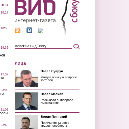
сти
 18:17
 18:59
 19:36
нов
лица
Павел Супрун
 17:37
Увидел логику в вопросе
ня
жителей
 23:09
го
Павел Малков
Рассказал о «вопросе
выживания»
 21:02
Тропы
Борис Ясинский
Поручился за свою
 23:45
трудоспособность