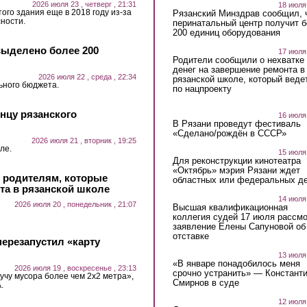
2026 июля 23 , четверг , 21:31
18 июля
ого здания еще в 2018 году из-за
Рязанский Минздрав сообщил, 
ности.
перинатальный центр получит 
200 единиц оборудования
выделено более 200
17 июля
Родители сообщили о нехватке
денег на завершение ремонта в
2026 июля 22 , среда , 22:34
рязанской школе, который веде
ьного бюджета.
по нацпроекту
нцу рязанского
16 июля
В Рязани проведут фестиваль
«Сделано/рождён в СССР»
2026 июля 21 , вторник , 19:25
ле.
15 июля
Для реконструкции кинотеатра
«Октябрь» мэрия Рязани ждет
и родителям, которые
областных или федеральных де
та в рязанской школе
14 июля
2026 июля 20 , понедельник , 21:07
Высшая квалификационная
коллегия судей 17 июля рассмо
заявление Елены Сапуновой об
отставке
ерезапустил «карту
13 июля
«В январе понадобилось меня
2026 июля 19 , воскресенье , 23:13
срочно устранить» — Констант
учу мусора более чем 2х2 метра»,
Смирнов в суде
.
12 июля