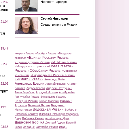
Не понят народом
 21:32
что
более
Сергей Чиграков
 21:04
Создал интригу в Рязани
тся
 19:47
«Атрон» Рязань
«Глобус» Рязань
«Городские
«Единая Россия» Рязань
проекты»
«Лучшие друзья» Рязань
«М5 Молл» Рязань
 21:36
«Новая газета»
«Мещерская сторона»
Рязань
«Сбербанк» Рязань
«Северная
нег
компания»
«Справедливая Россия» Рязань
«Яблоко» Рязань
Александр Чайка
Александр Шерин
 22:06
Андрей
Алексей Фролов
Кашаев
Андрей Петруцкий
Андрей Красов
трит
Аркадий Фомин
Антон Воробьев
Арт-Лужайка
Арт-лужайка Рязань
Беженцы из Украины
Валерий Рюмин
Виталий
Виктор Малюгин
Артемов
Виталий Ларин
Владимир
 19:15
Водоканал Рязани
Мимоглядов
Выборы в
ин
Рязанской области
Выборы в Рязанскую городскую
Думу
Выборы в Рязанскую областную Думу
Дашково-Песочня
Дмитрий Гудков
Евгений
 23:35
Заборье
Игорь
Зызин
Застройка Рязани