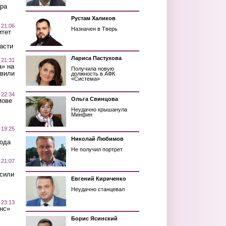
ра
Рустам Халиков
 21:06
Назначен в Тверь
итет
асти
Лариса Пастухова
 21:31
а» на
Получила новую
авили
должность в АФК
«Система»
 22:34
Ольга Свинцова
мове
Неудачно крышанула
Минфин
 19:25
Николай Любимов
вода
Не получил портрет
 21:07
осили
Евгений Кириченко
Неудачно станцевал
 23:13
нс»
Борис Ясинский