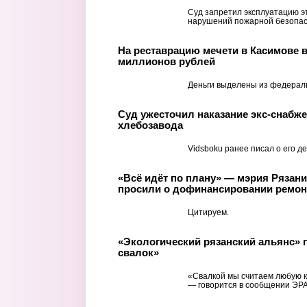
Суд запретил эксплуатацию эт
нарушений пожарной безопас
На реставрацию мечети в Касимове 
миллионов рублей
Деньги выделены из федерал
Суд ужесточил наказание экс-снабже
хлебозавода
Vidsboku ранее писал о его де
«Всё идёт по плану» — мэрия Рязан
просили о дофинансировании ремон
Цитируем.
«Экологический рязанский альянс» п
свалок»
«Свалкой мы считаем любую к
— говорится в сообщении ЭРА