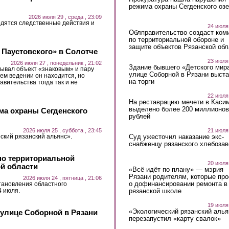
режима охраны Сегденского озе
2026 июля 29 , среда , 23:09
дятся следственные действия и
24 июля
Облправительство создаст ком
по территориальной обороне и
защите объектов Рязанской обл
 Паустовского» в Солотче
23 июля
2026 июля 27 , понедельник , 21:02
Здание бывшего «Детского мир
ывал объект «знаковым» и пару
улице Соборной в Рязани выст
ьем ведении он находится, но
на торги
авительства тогда так и не
22 июля
На реставрацию мечети в Каси
выделено более 200 миллионов
ма охраны Сегденского
рублей
21 июля
2026 июля 25 , суббота , 23:45
Суд ужесточил наказание экс-
ский рязанский альянс».
снабженцу рязанского хлебоза
по территориальной
20 июля
ой области
«Всё идёт по плану» — мэрия
Рязани родителям, которые пр
2026 июля 24 , пятница , 21:06
о дофинансировании ремонта в
тановления областного
4 июля.
рязанской школе
19 июля
«Экологический рязанский алья
 улице Соборной в Рязани
перезапустил «карту свалок»