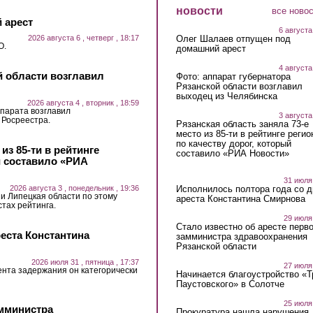
новости
все ново
 арест
6 августа
2026 августа 6 , четверг , 18:17
Олег Шалаев отпущен под
О.
домашний арест
4 августа
й области возглавил
Фото: аппарат губернатора
Рязанской области возглавил
выходец из Челябинска
2026 августа 4 , вторник , 18:59
парата возглавил
3 августа
 Росреестра.
Рязанская область заняла 73-е
место из 85-ти в рейтинге регио
по качеству дорог, который
из 85-ти в рейтинге
составило «РИА Новости»
й составило «РИА
31 июля
2026 августа 3 , понедельник , 19:36
Исполнилось полтора года со д
 и Липецкая области по этому
ареста Константина Смирнова
стах рейтинга.
29 июля
Стало известно об аресте перво
еста Константина
замминистра здравоохранения
Рязанской области
2026 июля 31 , пятница , 17:37
27 июля
ента задержания он категорически
Начинается благоустройство «
Паустовского» в Солотче
25 июля
амминистра
Прокуратура нашла нарушения