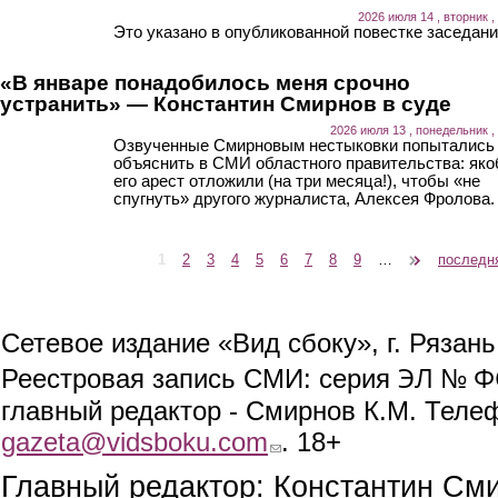
2026 июля 14 , вторник ,
Это указано в опубликованной повестке заседани
«В январе понадобилось меня срочно
устранить» — Константин Смирнов в суде
2026 июля 13 , понедельник ,
Озвученные Смирновым нестыковки попытались
объяснить в СМИ областного правительства: як
его арест отложили (на три месяца!), чтобы «не
спугнуть» другого журналиста, Алексея Фролова.
1
2
3
4
5
6
7
8
9
…
следующая ›
последн
Страницы
Сетевое издание «Вид сбоку», г. Рязан
ЭЛ № ФС
Реестровая запись СМИ: серия
главный редактор - Смирнов К.М. Телефо
gazeta@vidsboku.com
(link sends e-mail)
. 18+
Главный редактор: Константин См