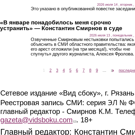
2026 июля 14 , вторник ,
Это указано в опубликованной повестке заседани
«В январе понадобилось меня срочно
устранить» — Константин Смирнов в суде
2026 июля 13 , понедельник ,
Озвученные Смирновым нестыковки попытались
объяснить в СМИ областного правительства: як
его арест отложили (на три месяца!), чтобы «не
спугнуть» другого журналиста, Алексея Фролова.
1
2
3
4
5
6
7
8
9
…
следующая ›
последн
Страницы
Сетевое издание «Вид сбоку», г. Рязан
ЭЛ № ФС
Реестровая запись СМИ: серия
главный редактор - Смирнов К.М. Телефо
gazeta@vidsboku.com
(link sends e-mail)
. 18+
Главный редактор: Константин См