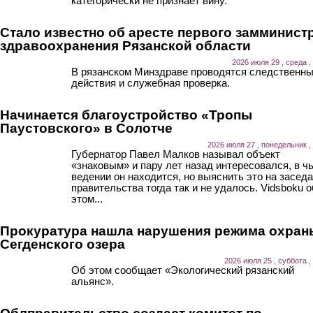
категорически не признает вину.
Стало известно об аресте первого замминист
здравоохранения Рязанской области
2026 июля 29 , среда ,
В рязанском Минздраве проводятся следственн
действия и служебная проверка.
Начинается благоустройство «Тропы
Паустовского» в Солотче
2026 июля 27 , понедельник ,
Губернатор Павел Малков называл объект
«знаковым» и пару лет назад интересовался, в ч
ведении он находится, но выяснить это на засед
правительства тогда так и не удалось. Vidsboku о
этом...
Прокуратура нашла нарушения режима охран
Сегденского озера
2026 июля 25 , суббота ,
Об этом сообщает «Экологический рязанский
альянс».