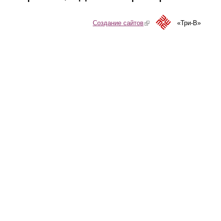
Создание сайтов
(link is external)
«Три-В»