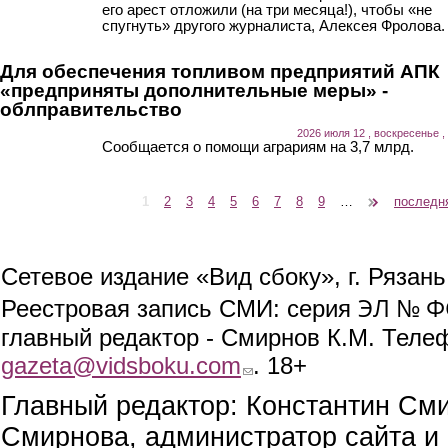
его арест отложили (на три месяца!), чтобы «не
спугнуть» другого журналиста, Алексея Фролова.
Для обеспечения топливом предприятий АПК
«предприняты дополнительные меры» -
облправительство
2026 июля 12 , воскресенье ,
Сообщается о помощи аграриям на 3,7 млрд.
1
2
3
4
5
6
7
8
9
…
следующая ›
последн
Страницы
Сетевое издание «Вид сбоку», г. Рязан
ЭЛ № ФС
Реестровая запись СМИ: серия
главный редактор - Смирнов К.М. Телефо
gazeta@vidsboku.com
(link sends e-mail)
. 18+
Главный редактор: Константин См
Смирнова, администратор сайта и 