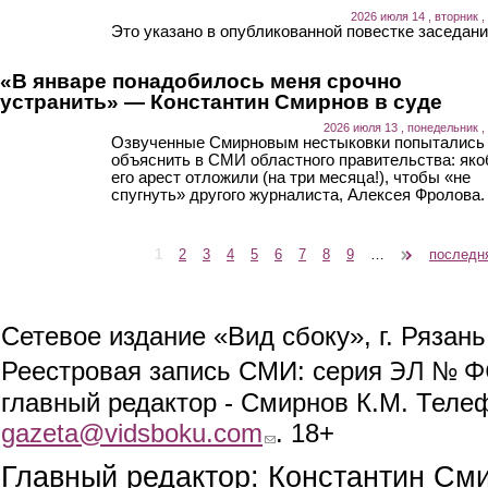
2026 июля 14 , вторник ,
Это указано в опубликованной повестке заседани
«В январе понадобилось меня срочно
устранить» — Константин Смирнов в суде
2026 июля 13 , понедельник ,
Озвученные Смирновым нестыковки попытались
объяснить в СМИ областного правительства: як
его арест отложили (на три месяца!), чтобы «не
спугнуть» другого журналиста, Алексея Фролова.
1
2
3
4
5
6
7
8
9
…
следующая ›
последн
Страницы
Сетевое издание «Вид сбоку», г. Рязан
ЭЛ № ФС
Реестровая запись СМИ: серия
главный редактор - Смирнов К.М. Телефо
gazeta@vidsboku.com
(link sends e-mail)
. 18+
Главный редактор: Константин См