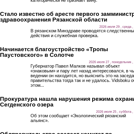
категорически не признает вину.
Стало известно об аресте первого замминист
здравоохранения Рязанской области
2026 июля 29 , среда ,
В рязанском Минздраве проводятся следственн
действия и служебная проверка.
Начинается благоустройство «Тропы
Паустовского» в Солотче
2026 июля 27 , понедельник ,
Губернатор Павел Малков называл объект
«знаковым» и пару лет назад интересовался, в ч
ведении он находится, но выяснить это на засед
правительства тогда так и не удалось. Vidsboku о
этом...
Прокуратура нашла нарушения режима охран
Сегденского озера
2026 июля 25 , суббота ,
Об этом сообщает «Экологический рязанский
альянс».