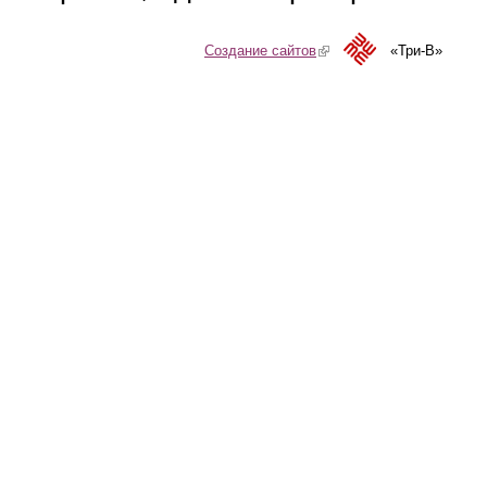
Создание сайтов
(link is external)
«Три-В»