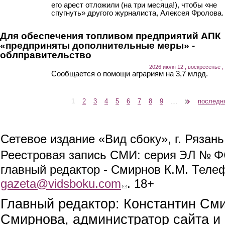
его арест отложили (на три месяца!), чтобы «не
спугнуть» другого журналиста, Алексея Фролова.
Для обеспечения топливом предприятий АПК
«предприняты дополнительные меры» -
облправительство
2026 июля 12 , воскресенье ,
Сообщается о помощи аграриям на 3,7 млрд.
1
2
3
4
5
6
7
8
9
…
следующая ›
последн
Страницы
Сетевое издание «Вид сбоку», г. Рязан
ЭЛ № ФС
Реестровая запись СМИ: серия
главный редактор - Смирнов К.М. Телефо
gazeta@vidsboku.com
(link sends e-mail)
. 18+
Главный редактор: Константин См
Смирнова, администратор сайта и 