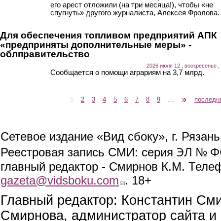
его арест отложили (на три месяца!), чтобы «не
спугнуть» другого журналиста, Алексея Фролова.
Для обеспечения топливом предприятий АПК
«предприняты дополнительные меры» -
облправительство
2026 июля 12 , воскресенье ,
Сообщается о помощи аграриям на 3,7 млрд.
1
2
3
4
5
6
7
8
9
…
следующая ›
последн
Страницы
Сетевое издание «Вид сбоку», г. Рязан
ЭЛ № ФС
Реестровая запись СМИ: серия
главный редактор - Смирнов К.М. Телефо
gazeta@vidsboku.com
(link sends e-mail)
. 18+
Главный редактор: Константин См
Смирнова, администратор сайта и 