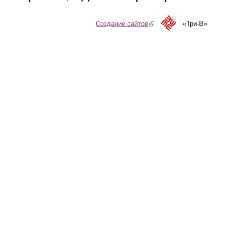
Создание сайтов
(link is external)
«Три-В»