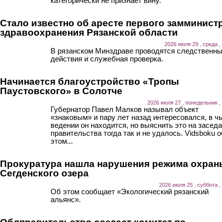
категорически не признает вину.
Стало известно об аресте первого замминист
здравоохранения Рязанской области
2026 июля 29 , среда ,
В рязанском Минздраве проводятся следственн
действия и служебная проверка.
Начинается благоустройство «Тропы
Паустовского» в Солотче
2026 июля 27 , понедельник ,
Губернатор Павел Малков называл объект
«знаковым» и пару лет назад интересовался, в ч
ведении он находится, но выяснить это на засед
правительства тогда так и не удалось. Vidsboku о
этом...
Прокуратура нашла нарушения режима охран
Сегденского озера
2026 июля 25 , суббота ,
Об этом сообщает «Экологический рязанский
альянс».