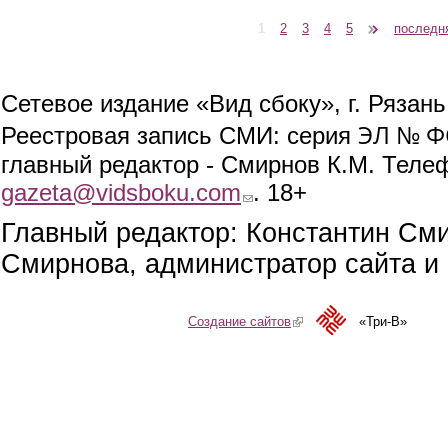
1
2
3
4
5
следующая ›
последн
Страницы
Сетевое издание «Вид сбоку», г. Рязан
ЭЛ № ФС
Реестровая запись СМИ: серия
главный редактор - Смирнов К.М. Телефо
gazeta@vidsboku.com
(link sends e-mail)
. 18+
Главный редактор: Константин См
Смирнова, администратор сайта и 
Создание сайтов
(link is external)
«Три-В»