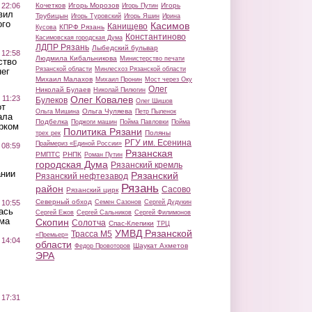
 22:06
Кочетков
Игорь Морозов
Игорь
Игорь Путин
вил
Трубицын
Игорь Туровский
Игорь Яшин
Ирина
ого
Касимов
Канищево
КПРФ Рязань
Кусова
Константиново
Касимовская городская Дума
ЛДПР Рязань
Лыбедский бульвар
 12:58
Людмила Кибальникова
Министерство печати
ство
Рязанской области
Минлесхоз Рязанской области
ег
Михаил Малахов
Михаил Пронин
Мост через Оку
Олег
Николай Булаев
Николай Пилюгин
 11:23
Олег Ковалев
Булеков
Олег Шишов
от
Ольга Чуляева
Ольга Мишина
Петр Пыленок
ала
Подбелка
Поджоги машин
Пойма Павловки
Пойма
рком
Политика Рязани
Поляны
трех рек
РГУ им. Есенина
Праймериз «Единой России»
 08:59
Рязанская
РМПТС
РНПК
Роман Путин
городская Дума
Рязанский кремль
ании
Рязанский
Рязанский нефтезавод
Рязань
район
Сасово
Рязанский цирк
Северный обход
 10:55
Семен Сазонов
Сергей Дудукин
ась
Сергей Ежов
Сергей Сальников
Сергей Филимонов
ма
Скопин
Солотча
Спас-Клепики
ТРЦ
УМВД Рязанской
Трасса М5
«Премьер»
 14:04
области
Шаукат Ахметов
Федор Провоторов
ЭРА
 17:31