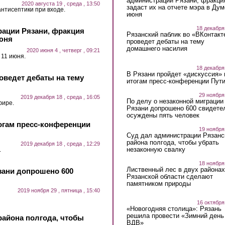
администрации Рязани, фракци
2020 августа 19 , среда , 13:50
задаст их на отчете мэра в Дум
нтисептики при входе.
июня
18 декабря
рации Рязани, фракция
Рязанский паблик во «ВКонтакт
июня
проведет дебаты на тему
домашнего насилия
2020 июня 4 , четверг , 09:21
11 июня.
18 декабря
В Рязани пройдет «дискуссия» 
оведет дебаты на тему
итогам пресс-конференции Пут
29 ноября
2019 декабря 18 , среда , 16:05
По делу о незаконной миграции
фире.
Рязани допрошено 600 свидете
осуждены пять человек
тогам пресс-конференции
19 ноября
Суд дал администрации Рязанс
района полгода, чтобы убрать
2019 декабря 18 , среда , 12:29
незаконную свалку
.
18 ноября
Лиственный лес в двух районах
зани допрошено 600
Рязанской области сделают
памятником природы
2019 ноября 29 , пятница , 15:40
16 октября
«Новогодняя столица»: Рязань
решила провести «Зимний день
района полгода, чтобы
ВДВ»