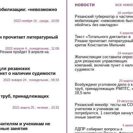
новости
все ново
мобилизации: «невозможно
16 ноября
Рязанский губернатор о частич
мобилизации: «невозможно был
2022 ноября 16 , среда , 10:05
обойтись без накладок»
4 апреля
ни прочитает литературный
Текст «Тотального диктанта» в
Рязани прочитает литературны
критик Константин Мильчин
2022 апреля 4 , понедельник , 11:06
 Рязани пройдет 9 апреля на
24 января
Жилинспекция составила опрос
для рязанских управляющих
компаний, включив пункт о нал
для рязанских
судимости
нкт о наличии судимости
2022 января 24 , понедельник , 09:33
25 марта
Возбуждено уголовное дело о 
труб, принадлежащих РМПТС, 
18,5 млн
 труб, принадлежащих
19 августа
Рязанский минобр: тесты на C
2021 марта 25 , четверг , 10:32
учителям и ученикам не
потребуются, 1 сентября начну
очные занятия
чителям и ученикам не
4 июня
чные занятия
ЛДПР собирает вопросы к