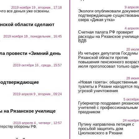
9 апреля
2019 ноября 19 , вторник , 17:18
Экологи опубликовали докумен
что все деньги уже освоены.
подтверждающие существован
озера «Дикая утка»
анской области сделают
4 апреля
Счетная палата РФ проверит
расходы на Рязанское училище
2019 ноября 18 , понедельник , 16:45
.
ВДВ
20 июля
ла провести «Зимний день
Из четырех депутатов Госдумы 
Рязанской области против
повышения пенсионного возраст
2019 октября 16 , среда , 15:57
июля проголосовал только оди
28 июня
 подтверждающие
«Новая газета»: общественные
туалеты в Рязани находятся по
угрозой уничтожения
2019 апреля 9 , вторник , 09:24
5 октября
Губернатор поздравил рязански
учителей с профессиональным
ы на Рязанское училище
праздником
24 ноября
2019 апреля 4 , четверг , 12:57
Путину направлена петиция с
терству обороны РФ.
просьбой защитить дом
Циолковского в Рязани