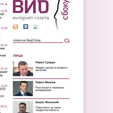
сти
 10:05
ной
о
 11:06
й
 09:33
ник
лица
ичии
Павел Супрун
Увидел логику в вопросе
 10:32
жителей
краже
на
Павел Малков
 13:50
Рассказал о «вопросе
OVID
выживания»
тся
Борис Ясинский
 09:21
Поручился за свою
трудоспособность