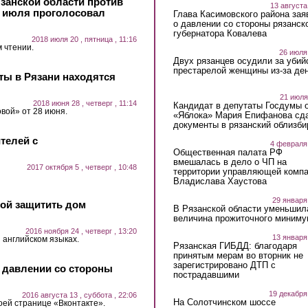
язанской области против
13 августа
9 июля проголосовал
Глава Касимовского района зая
о давлении со стороны рязанск
губернатора Ковалева
2018 июля 20 , пятница , 11:16
 чтении.
26 июля
Двух рязанцев осудили за убий
престарелой женщины из-за ден
ты в Рязани находятся
21 июля
2018 июня 28 , четверг , 11:14
Кандидат в депутаты Госдумы 
вой» от 28 июня.
«Яблока» Мария Епифанова сд
документы в рязанский облизби
телей с
4 февраля
Общественная палата РФ
вмешалась в дело о ЧП на
2017 октября 5 , четверг , 10:48
территории управляющей комп
Владислава Хаустова
29 января
бой защитить дом
В Рязанской области уменьшил
величина прожиточного миниму
2016 ноября 24 , четверг , 13:20
13 января
 английском языках.
Рязанская ГИБДД: благодаря
принятым мерам во вторник не
зарегистрировано ДТП с
о давлении со стороны
пострадавшими
19 декабря
2016 августа 13 , суббота , 22:06
На Солотчинском шоссе
оей странице «Вконтакте».