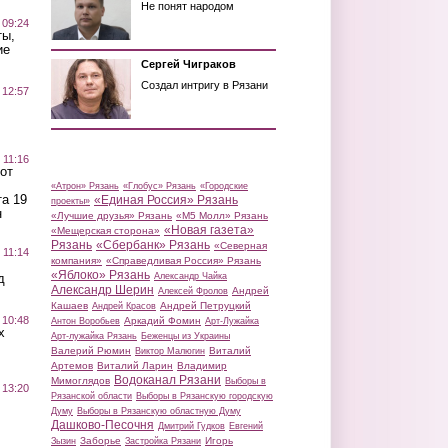
Не понят народом
 09:24
ты,
ие
Сергей Чиграков
Создал интригу в Рязани
 12:57
 11:16
от
«Атрон» Рязань
«Глобус» Рязань
«Городские
а 19
«Единая Россия» Рязань
проекты»
н
«Лучшие друзья» Рязань
«М5 Молл» Рязань
«Новая газета»
«Мещерская сторона»
Рязань
«Сбербанк» Рязань
«Северная
 11:14
компания»
«Справедливая Россия» Рязань
«Яблоко» Рязань
д
Александр Чайка
Александр Шерин
Андрей
Алексей Фролов
Кашаев
Андрей Петруцкий
Андрей Красов
 10:48
Аркадий Фомин
Антон Воробьев
Арт-Лужайка
х
Арт-лужайка Рязань
Беженцы из Украины
Валерий Рюмин
Виталий
Виктор Малюгин
Артемов
Виталий Ларин
Владимир
Водоканал Рязани
Мимоглядов
Выборы в
 13:20
Рязанской области
Выборы в Рязанскую городскую
Думу
Выборы в Рязанскую областную Думу
Дашково-Песочня
Дмитрий Гудков
Евгений
Заборье
Игорь
Зызин
Застройка Рязани