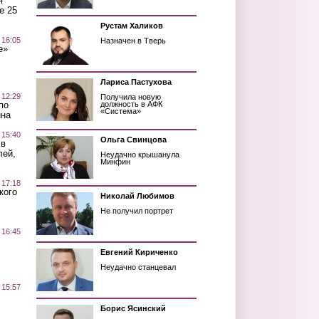
я
е 25
Рустам Халиков
 16:05
Назначен в Тверь
е»
Лариса Пастухова
 12:29
Получила новую
по
должность в АФК
«Система»
ина
 15:40
Ольга Свинцова
 в
лей,
Неудачно крышанула
Минфин
 17:18
кого
Николай Любимов
Не получил портрет
 16:45
Евгений Кириченко
Неудачно станцевал
 15:57
Борис Ясинский