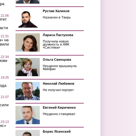
ра
Рустам Халиков
 21:06
Назначен в Тверь
итет
асти
Лариса Пастухова
 21:31
а» на
Получила новую
авили
должность в АФК
«Система»
 22:34
Ольга Свинцова
мове
Неудачно крышанула
Минфин
 19:25
Николай Любимов
вода
Не получил портрет
 21:07
осили
Евгений Кириченко
Неудачно станцевал
 23:13
нс»
Борис Ясинский