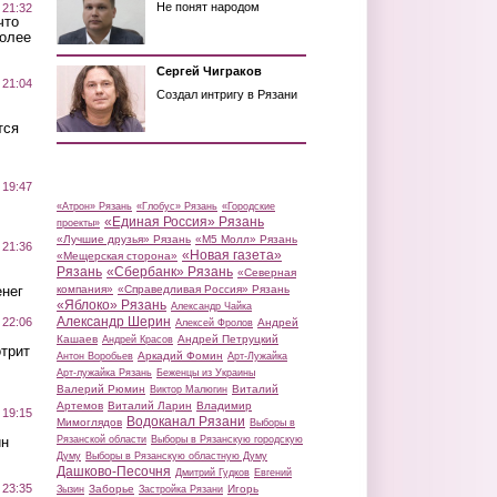
Не понят народом
 21:32
что
более
Сергей Чиграков
 21:04
Создал интригу в Рязани
тся
 19:47
«Атрон» Рязань
«Глобус» Рязань
«Городские
«Единая Россия» Рязань
проекты»
«Лучшие друзья» Рязань
«М5 Молл» Рязань
 21:36
«Новая газета»
«Мещерская сторона»
Рязань
«Сбербанк» Рязань
«Северная
нег
компания»
«Справедливая Россия» Рязань
«Яблоко» Рязань
Александр Чайка
Александр Шерин
 22:06
Андрей
Алексей Фролов
Кашаев
Андрей Петруцкий
Андрей Красов
трит
Аркадий Фомин
Антон Воробьев
Арт-Лужайка
Арт-лужайка Рязань
Беженцы из Украины
Валерий Рюмин
Виталий
Виктор Малюгин
Артемов
Виталий Ларин
Владимир
 19:15
Водоканал Рязани
Мимоглядов
Выборы в
ин
Рязанской области
Выборы в Рязанскую городскую
Думу
Выборы в Рязанскую областную Думу
Дашково-Песочня
Дмитрий Гудков
Евгений
 23:35
Заборье
Игорь
Зызин
Застройка Рязани