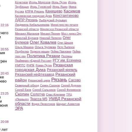
Кочетков
Игорь Морозов
Игорь
Игорь Путин
ы
Трубицын
Игорь Туровский
Игорь Яшин
Ирина
Касимов
Канищево
КПРФ Рязань
Кусова
Константиново
Касимовская городская Дума
ЛДПР Рязань
Лыбедский бульвар
Людмила Кибальникова
 22:16
Министерство печати
Рязанской области
Минлесхоз Рязанской области
тнего
Михаил Малахов
Михаил Пронин
Мост через Оку
м
Олег
Николай Булаев
Николай Пилюгин
Олег Ковалев
Булеков
Олег Шишов
Ольга Чуляева
Ольга Мишина
Петр Пыленок
 20:55
Подбелка
Поджоги машин
Пойма Павловки
Пойма
ния
Политика Рязани
Поляны
трех рек
РГУ им. Есенина
трен
Праймериз «Единой России»
Рязанская
РМПТС
РНПК
Роман Путин
городская Дума
Рязанский кремль
 20:43
Рязанский
Рязанский нефтезавод
ке
Рязань
район
Сасово
Рязанский цирк
оево
Северный обход
Семен Сазонов
Сергей Дудукин
Сергей Ежов
Сергей Сальников
Сергей Филимонов
 23:25
Скопин
Солотча
Спас-Клепики
ТРЦ
ы
УМВД Рязанской
Трасса М5
«Премьер»
и
области
Шаукат Ахметов
Федор Провоторов
июня
ЭРА
 20:08
 лет