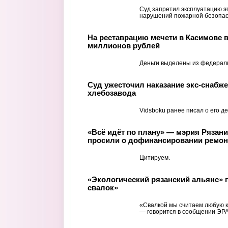
Суд запретил эксплуатацию эт
нарушений пожарной безопас
На реставрацию мечети в Касимове 
миллионов рублей
Деньги выделены из федерал
Суд ужесточил наказание экс-снабже
хлебозавода
Vidsboku ранее писал о его де
«Всё идёт по плану» — мэрия Рязан
просили о дофинансировании ремон
Цитируем.
«Экологический рязанский альянс» п
свалок»
«Свалкой мы считаем любую к
— говорится в сообщении ЭРА