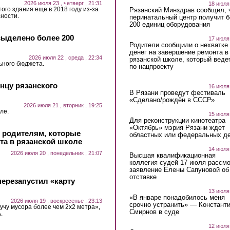
2026 июля 23 , четверг , 21:31
18 июля
ого здания еще в 2018 году из-за
Рязанский Минздрав сообщил, 
ности.
перинатальный центр получит 
200 единиц оборудования
выделено более 200
17 июля
Родители сообщили о нехватке
денег на завершение ремонта в
2026 июля 22 , среда , 22:34
рязанской школе, который веде
ьного бюджета.
по нацпроекту
нцу рязанского
16 июля
В Рязани проведут фестиваль
«Сделано/рождён в СССР»
2026 июля 21 , вторник , 19:25
ле.
15 июля
Для реконструкции кинотеатра
«Октябрь» мэрия Рязани ждет
и родителям, которые
областных или федеральных де
та в рязанской школе
14 июля
2026 июля 20 , понедельник , 21:07
Высшая квалификационная
коллегия судей 17 июля рассмо
заявление Елены Сапуновой об
отставке
ерезапустил «карту
13 июля
«В январе понадобилось меня
2026 июля 19 , воскресенье , 23:13
срочно устранить» — Констант
учу мусора более чем 2х2 метра»,
Смирнов в суде
.
12 июля