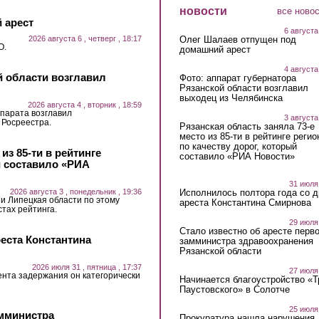
новости
все ново
 арест
6 августа
2026 августа 6 , четверг , 18:17
Олег Шалаев отпущен под
О.
домашний арест
4 августа
й области возглавил
Фото: аппарат губернатора
Рязанской области возглавил
выходец из Челябинска
2026 августа 4 , вторник , 18:59
парата возглавил
3 августа
 Росреестра.
Рязанская область заняла 73-е
место из 85-ти в рейтинге регио
по качеству дорог, который
из 85-ти в рейтинге
составило «РИА Новости»
й составило «РИА
31 июля
2026 августа 3 , понедельник , 19:36
Исполнилось полтора года со д
 и Липецкая области по этому
ареста Константина Смирнова
стах рейтинга.
29 июля
Стало известно об аресте перво
еста Константина
замминистра здравоохранения
Рязанской области
2026 июля 31 , пятница , 17:37
27 июля
ента задержания он категорически
Начинается благоустройство «
Паустовского» в Солотче
25 июля
амминистра
Прокуратура нашла нарушения