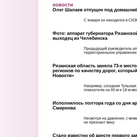
Перейти к основному содержанию
новости
Олег Шалаев отпущен под домашний
С января он находился в СИЗ
Фото: аппарат губернатора Рязанско
выходец из Челябинска
Предыдущий руководитель ап
территориальное управление
Рязанская область заняла 73-е место 
регионов по качеству дорог, которы
Новости»
Например, соседние Тульская
показателю на 40-м и 18-м ме
Исполнилось полтора года со дня ар
Смирнова
Несмотря на давление, с мом
не признает вину.
Стало известно об аресте первого з