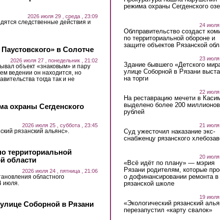
режима охраны Сегденского озе
2026 июля 29 , среда , 23:09
дятся следственные действия и
24 июля
Облправительство создаст ком
по территориальной обороне и
защите объектов Рязанской обл
 Паустовского» в Солотче
23 июля
2026 июля 27 , понедельник , 21:02
Здание бывшего «Детского мир
ывал объект «знаковым» и пару
улице Соборной в Рязани выст
ьем ведении он находится, но
на торги
авительства тогда так и не
22 июля
На реставрацию мечети в Каси
выделено более 200 миллионов
ма охраны Сегденского
рублей
21 июля
2026 июля 25 , суббота , 23:45
Суд ужесточил наказание экс-
ский рязанский альянс».
снабженцу рязанского хлебоза
по территориальной
20 июля
ой области
«Всё идёт по плану» — мэрия
Рязани родителям, которые пр
2026 июля 24 , пятница , 21:06
о дофинансировании ремонта в
тановления областного
4 июля.
рязанской школе
19 июля
«Экологический рязанский алья
 улице Соборной в Рязани
перезапустил «карту свалок»