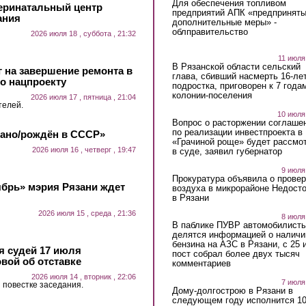
Для обеспечения топливом
еринатальный центр
предприятий АПК «предпринят
ания
дополнительные меры» -
облправительство
2026 июля 18 , суббота , 21:32
11 июля
В Рязанской области сельский
 на завершение ремонта в
глава, сбивший насмерть 16-ле
о нацпроекту
подростка, приговорен к 7 года
колонии-поселения
2026 июля 17 , пятница , 21:04
телей.
10 июля
Вопрос о расторжении соглаше
по реализации инвестпроекта в
лано/рождён в СССР»
«Грачиной роще» будет рассмо
2026 июля 16 , четверг , 19:47
в суде, заявил губернатор
9 июля
Прокуратура объявила о провер
ябрь» мэрия Рязани ждет
воздуха в микрорайоне Недост
в Рязани
2026 июля 15 , среда , 21:36
8 июля
В паблике ПУВР автомобилист
делятся информацией о наличи
бензина на АЗС в Рязани, с 25 
 судей 17 июля
пост собрал более двух тысяч
вой об отставке
комментариев
2026 июля 14 , вторник , 22:06
7 июля
 повестке заседания.
Дому-долгострою в Рязани в
следующем году исполнится 10