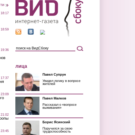
сти
 18:17
 18:59
 19:36
нов
лица
Павел Супрун
 17:37
Увидел логику в вопросе
ня
жителей
 23:09
го
Павел Малков
Рассказал о «вопросе
выживания»
 21:02
Тропы
Борис Ясинский
Поручился за свою
 23:45
трудоспособность