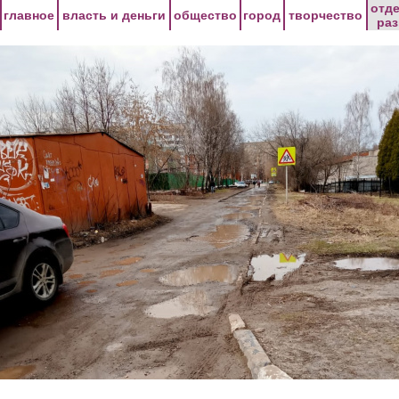
Перейти к основному содержанию
отд
главное
власть и деньги
общество
город
творчество
ра