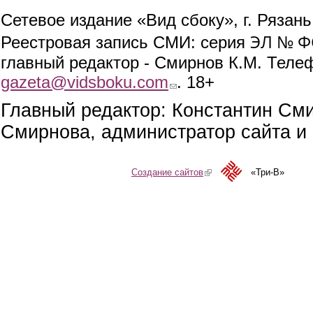
Сетевое издание «Вид сбоку», г. Рязан
ЭЛ № ФС
Реестровая запись СМИ: серия
главный редактор - Смирнов К.М. Телефо
gazeta@vidsboku.com
(link sends e-mail)
. 18+
Главный редактор: Константин См
Смирнова, администратор сайта и 
Создание сайтов
(link is external)
«Три-В»