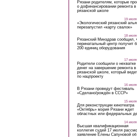
Рязани родителям, которые пр
о дофинансировании ремонта в
рязанской школе
19 июля
«Экологический рязанский алья
перезапустил «карту свалок»
18 июля
Рязанский Минздрав сообщил, 
перинатальный центр получит 
200 единиц оборудования
17 июля
Родители сообщили о нехватке
денег на завершение ремонта в
рязанской школе, который веде
по нацпроекту
16 июля
В Рязани проведут фестиваль
«Сделано/рождён в СССР»
15 июля
Для реконструкции кинотеатра
«Октябрь» мэрия Рязани ждет
областных или федеральных де
14 июля
Высшая квалификационная
коллегия судей 17 июля рассмо
заявление Елены Сапуновой об