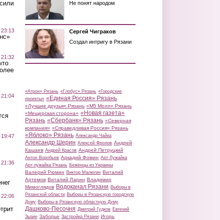
осили
Не понят народом
 23:13
Сергей Чиграков
нс»
Создал интригу в Рязани
 21:32
что
более
«Атрон» Рязань
«Глобус» Рязань
«Городские
 21:04
«Единая Россия» Рязань
проекты»
«Лучшие друзья» Рязань
«М5 Молл» Рязань
«Новая газета»
«Мещерская сторона»
тся
Рязань
«Сбербанк» Рязань
«Северная
компания»
«Справедливая Россия» Рязань
«Яблоко» Рязань
 19:47
Александр Чайка
Александр Шерин
Андрей
Алексей Фролов
Кашаев
Андрей Петруцкий
Андрей Красов
Аркадий Фомин
Антон Воробьев
Арт-Лужайка
 21:36
Арт-лужайка Рязань
Беженцы из Украины
Валерий Рюмин
Виталий
Виктор Малюгин
Артемов
Виталий Ларин
Владимир
нег
Водоканал Рязани
Мимоглядов
Выборы в
Рязанской области
Выборы в Рязанскую городскую
 22:06
Думу
Выборы в Рязанскую областную Думу
трит
Дашково-Песочня
Дмитрий Гудков
Евгений
Заборье
Игорь
Зызин
Застройка Рязани