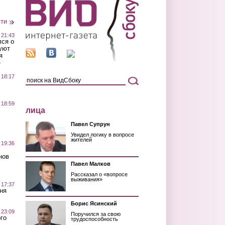
сти
 21:43
лся о
уют
я
»
 18:17
 18:59
лица
Павел Супрун
Увидел логику в вопросе
жителей
 19:36
нов
Павел Малков
Рассказал о «вопросе
выживания»
 17:37
ня
Борис Ясинский
 23:09
Поручился за свою
го
трудоспособность