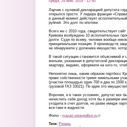
среда, 29 мая, 2019 - 12:50
Ларчик с нулевой декларацией депутата го
открылся просто. У лидера фракции «Справ
в данный момент действует исполнительный
рублей. Это долг по ипотеке.
Всего же с 2010 года, свидетельствует сай
Кривова возбуждено 10 исполнительных прои
долги. Судя по всему, человек вообще ником
принципиальная позиция. 9 производств закр
не обнаружили у должника имущество, кото
В такой ситуации становится объяснимой и
жильем, указанная в депутатской деклараци
квартиру, видимо, оформили на кого-то, что
Непонятно лишь, каким образом партбосс К
праве собственности тремя земельными уча
(участки площадью один 700 и два по 1500 к
грузовой ГАЗ 33021). По идее это имуществ
Впрочем, и в таких условиях, депутат мог б
начислить себе доход хотя бы в размере ми
уходила в счет долгов, но разве имидж парти
все-таки в жадности.
Фото -
ryazan.spravedlivo.ru
(link is external)
Теги:
Рязань