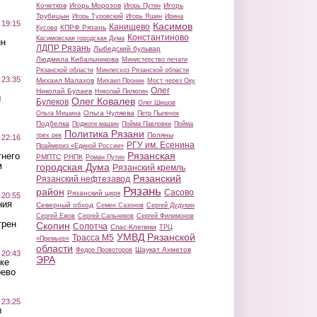
Кочетков
Игорь Морозов
Игорь
Игорь Путин
Трубицын
Игорь Туровский
Игорь Яшин
Ирина
 19:15
Касимов
Канищево
КПРФ Рязань
Кусова
Константиново
Касимовская городская Дума
ин
ЛДПР Рязань
Лыбедский бульвар
Людмила Кибальникова
Министерство печати
Рязанской области
Минлесхоз Рязанской области
 23:35
Михаил Малахов
Михаил Пронин
Мост через Оку
Олег
Николай Булаев
Николай Пилюгин
ы
Олег Ковалев
Булеков
Олег Шишов
Ольга Чуляева
Ольга Мишина
Петр Пыленок
Подбелка
Поджоги машин
Пойма Павловки
Пойма
Политика Рязани
Поляны
трех рек
 22:16
РГУ им. Есенина
Праймериз «Единой России»
Рязанская
тнего
РМПТС
РНПК
Роман Путин
м
городская Дума
Рязанский кремль
Рязанский
Рязанский нефтезавод
Рязань
район
Сасово
Рязанский цирк
 20:55
ния
Северный обход
Семен Сазонов
Сергей Дудукин
Сергей Ежов
Сергей Сальников
Сергей Филимонов
трен
Скопин
Солотча
Спас-Клепики
ТРЦ
УМВД Рязанской
Трасса М5
«Премьер»
области
Шаукат Ахметов
Федор Провоторов
 20:43
ЭРА
ке
оево
 23:25
ы