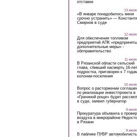
отставке
13 июля
«В январе понадобилось меня
срочно устранить» — Констант
Смирнов в суде
12 июля
Для обеспечения топливом
предприятий АПК «предпринят
дополнительные меры» -
облправительство
11 июля
В Рязанской области сельский
глава, сбивший насмерть 16-ле
подростка, приговорен к 7 года
колонии-поселения
10 июля
Вопрос о расторжении соглаше
по реализации инвестпроекта в
«Грачиной роще» будет рассмо
в суде, заявил губернатор
9 июля
Прокуратура объявила о провер
воздуха в микрорайоне Недост
в Рязани
8 июля
В паблике ПУВР автомобилист