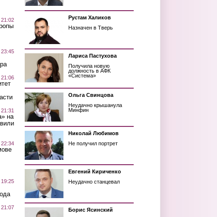
Рустам Халиков
 21:02
Тропы
Назначен в Тверь
 23:45
Лариса Пастухова
ра
Получила новую
должность в АФК
«Система»
 21:06
итет
Ольга Свинцова
асти
Неудачно крышанула
Минфин
 21:31
а» на
авили
Николай Любимов
 22:34
Не получил портрет
мове
Евгений Кириченко
 19:25
Неудачно станцевал
вода
 21:07
Борис Ясинский