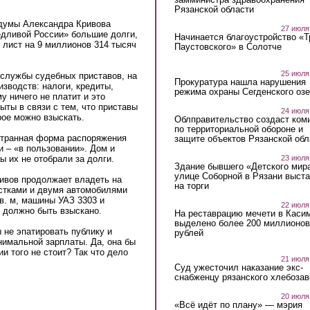
Рязанской области
рдумы Александра Кривова
27 июля
едливой России» большие долги,
Начинается благоустройство «
 лист на 9 миллионов 314 тысяч
Паустовского» в Солотче
25 июля
т службы судебных приставов, на
Прокуратура нашла нарушения
зводств: налоги, кредиты,
режима охраны Сегденского озе
у ничего не платит и это
ыты в связи с тем, что приставы
24 июля
рое можно взыскать.
Облправительство создаст ком
по территориальной обороне и
 странная форма распоряжения
защите объектов Рязанской обл
и – «в пользовании». Дом и
23 июля
бы их не отобрали за долги.
Здание бывшего «Детского мир
улице Соборной в Рязани выст
ривов продолжает владеть на
на торги
стками и двумя автомобилями
в. м, машины УАЗ 3303 и
22 июля
о должно быть взыскано.
На реставрацию мечети в Каси
выделено более 200 миллионов
ы не эпатировать публику и
рублей
нимальной зарплаты. Да, она бы
и того не стоит? Так что дело
21 июля
Суд ужесточил наказание экс-
снабженцу рязанского хлебоза
20 июля
«Всё идёт по плану» — мэрия