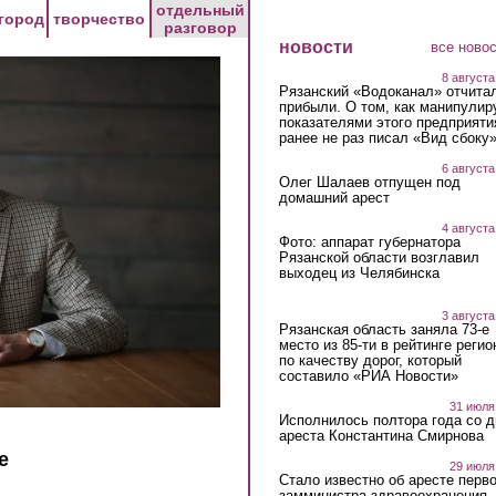
отдельный
город
творчество
разговор
новости
все ново
8 августа
Рязанский «Водоканал» отчита
прибыли. О том, как манипулир
показателями этого предприяти
ранее не раз писал «Вид сбоку
6 августа
Олег Шалаев отпущен под
домашний арест
4 августа
Фото: аппарат губернатора
Рязанской области возглавил
выходец из Челябинска
3 августа
Рязанская область заняла 73-е
место из 85-ти в рейтинге регио
по качеству дорог, который
составило «РИА Новости»
31 июля
Исполнилось полтора года со д
ареста Константина Смирнова
е
29 июля
Стало известно об аресте перво
замминистра здравоохранения