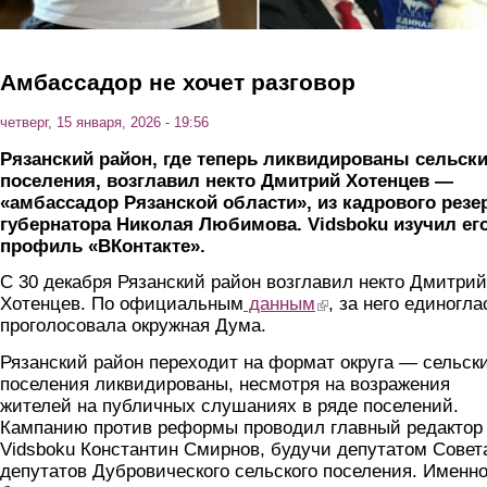
Амбассадор не хочет разговор
четверг, 15 января, 2026 - 19:56
Рязанский район, где теперь ликвидированы сельск
поселения, возглавил некто Дмитрий Хотенцев —
«амбассадор Рязанской области», из кадрового резе
губернатора Николая Любимова. Vidsboku изучил ег
профиль «ВКонтакте».
С 30 декабря Рязанский район возглавил некто Дмитрий
Хотенцев. По официальным
данным
(link is external)
, за него единогла
проголосовала окружная Дума.
Рязанский район переходит на формат округа — сельск
поселения ликвидированы, несмотря на возражения
жителей на публичных слушаниях в ряде поселений.
Кампанию против реформы проводил главный редактор
Vidsboku Константин Смирнов, будучи депутатом Совет
депутатов Дубровического сельского поселения. Именн