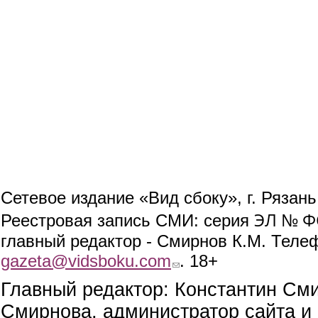
Сетевое издание «Вид сбоку», г. Рязан
ЭЛ № ФС
Реестровая запись СМИ: серия
главный редактор - Смирнов К.М. Телефо
gazeta@vidsboku.com
(link sends e-mail)
. 18+
Главный редактор: Константин См
Смирнова, администратор сайта и 