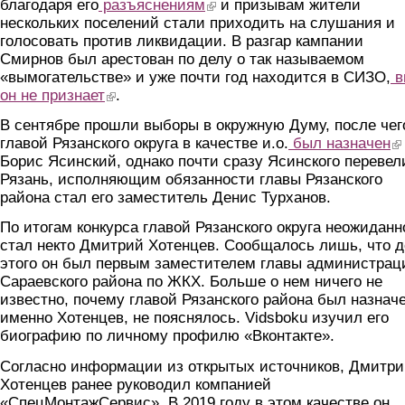
благодаря его
разъяснениям
(link is external)
и призывам жители
нескольких поселений стали приходить на слушания и
голосовать против ликвидации. В разгар кампании
Смирнов был арестован по делу о так называемом
«вымогательстве» и уже почти год находится в СИЗО,
в
он не признает
(link is external)
.
В сентябре прошли выборы в окружную Думу, после чег
главой Рязанского округа в качестве и.о.
был назначен
(li
Борис Ясинский, однако почти сразу Ясинского перевел
Рязань, исполняющим обязанности главы Рязанского
района стал его заместитель Денис Турханов.
По итогам конкурса главой Рязанского округа неожиданн
стал некто Дмитрий Хотенцев. Сообщалось лишь, что д
этого он был первым заместителем главы администрац
Сараевского района по ЖКХ. Больше о нем ничего не
известно, почему главой Рязанского района был назнач
именно Хотенцев, не пояснялось. Vidsboku изучил его
биографию по личному профилю «Вконтакте».
Согласно информации из открытых источников, Дмитр
Хотенцев ранее руководил компанией
«СпецМонтажСервис». В 2019 году в этом качестве он