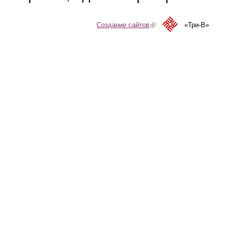
Создание сайтов
(link is external)
«Три-В»