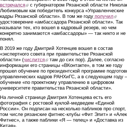
встречался
(link is external)
с губернатором Рязанской области Никола
Любимовым как победитель конкурса «Управленческие
кадры Рязанской области». В том же году
получил
(link is 
удостоверение «амбассадора Рязанской области». Так
называли тех, кто вошел в кадровый резерв, но чем
конкретно занимаются «амбассадоры» — так никто и не
понял.
В 2019 же году Дмитрий Хотенцев вошел в состав
«экспертного совета при правительстве Рязанской
области» (
числится
(link is external)
там до сих пор). Далее, согласно
информации его страницы «ВКонтакте», в том же году
прошел обучение по президентской программе подготов
управленческих кадров РАНХиГС, а в следующем году
обучение «по проектному управлению в цифровом
университете правительства Рязанской области».
На личной странице Дмитрия Хотенцева есть его
фотография с ростовой куклой-медведем «Единой
России». Он подписан на несколько пабликов про спорт,
том числе рязанские фитнес-клубы «Фит Элит» и «Алек
Фитнес», а также паблики «Я — телец» и «Доставка из
Китая».