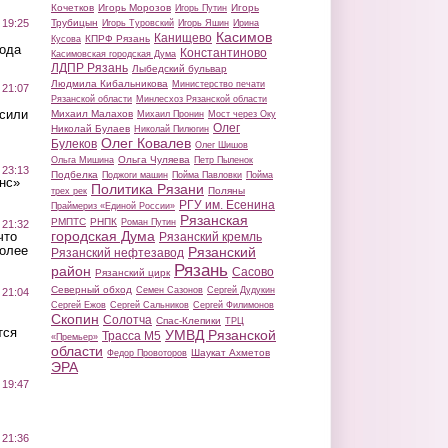
Кочетков
Игорь Морозов
Игорь
Игорь Путин
 19:25
Трубицын
Игорь Туровский
Игорь Яшин
Ирина
Касимов
Канищево
КПРФ Рязань
Кусова
вода
Константиново
Касимовская городская Дума
ЛДПР Рязань
Лыбедский бульвар
Людмила Кибальникова
Министерство печати
 21:07
Рязанской области
Минлесхоз Рязанской области
осили
Михаил Малахов
Михаил Пронин
Мост через Оку
Олег
Николай Булаев
Николай Пилюгин
Олег Ковалев
Булеков
Олег Шишов
Ольга Чуляева
Ольга Мишина
Петр Пыленок
 23:13
Подбелка
Поджоги машин
Пойма Павловки
Пойма
нс»
Политика Рязани
Поляны
трех рек
РГУ им. Есенина
Праймериз «Единой России»
Рязанская
РМПТС
РНПК
Роман Путин
 21:32
городская Дума
что
Рязанский кремль
более
Рязанский
Рязанский нефтезавод
Рязань
район
Сасово
Рязанский цирк
Северный обход
Семен Сазонов
Сергей Дудукин
 21:04
Сергей Ежов
Сергей Сальников
Сергей Филимонов
Скопин
Солотча
Спас-Клепики
ТРЦ
тся
УМВД Рязанской
Трасса М5
«Премьер»
области
Шаукат Ахметов
Федор Провоторов
ЭРА
 19:47
 21:36