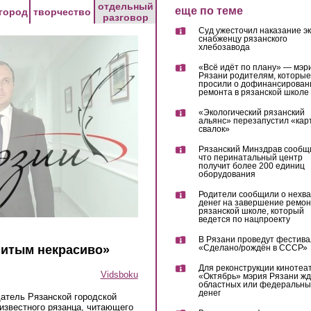
отдельный
еще по теме
город
творчество
разговор
Суд ужесточил наказание эк
снабженцу рязанского
хлебозавода
«Всё идёт по плану» — мэр
Рязани родителям, которые
просили о дофинансирован
ремонта в рязанской школе
«Экологический рязанский
альянс» перезапустил «кар
свалок»
Рязанский Минздрав сообщ
что перинатальный центр
получит более 200 единиц
оборудования
Родители сообщили о нехва
денег на завершение ремон
рязанской школе, который
ведется по нацпроекту
В Рязани проведут фестива
нитым некрасиво»
«Сделано/рождён в СССР»
Для реконструкции кинотеа
Vidsboku
«Октябрь» мэрия Рязани жд
областных или федеральны
денег
атель Рязанской городской
известного рязанца, читающего