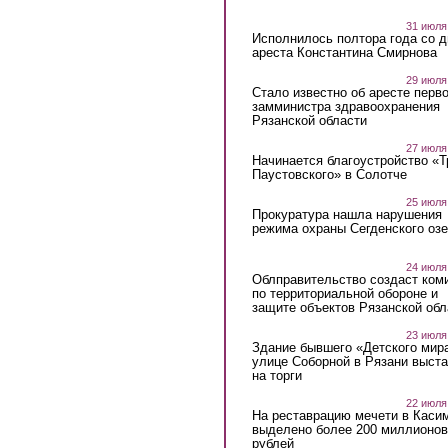
31 июля
Исполнилось полтора года со д
ареста Константина Смирнова
29 июля
Стало известно об аресте перво
замминистра здравоохранения
Рязанской области
27 июля
Начинается благоустройство «
Паустовского» в Солотче
25 июля
Прокуратура нашла нарушения
режима охраны Сегденского озе
24 июля
Облправительство создаст ком
по территориальной обороне и
защите объектов Рязанской обл
23 июля
Здание бывшего «Детского мир
улице Соборной в Рязани выст
на торги
22 июля
На реставрацию мечети в Каси
выделено более 200 миллионов
рублей