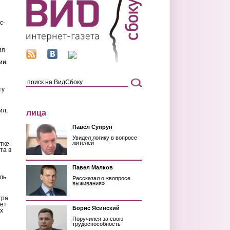
с-
ия
ии
ту
ил,
лица
Павел Супрун
Увидел логику в вопросе
жителей
тке
та в
Павел Малков
ль
Рассказал о «вопросе
выживания»
тра
ет
Борис Ясинский
х
Поручился за свою
трудоспособность