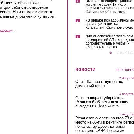
Высшая квалификационная
ternal)
ой газеты «Рязанские
коллегия судей 17 июля
л для себя стихотворение
рассмотрит заявление Еле
сиво». Но и антураж сюжета
Сапуновой об отставке
альника управления культуры,
«В январе понадобилось м
срочно устранить» —
Константин Смирнов в суде
(link is external)
шаевым
реем Кашаевым
Для обеспечения топливом
l)
предприятий АПК «предпр
дополнительные меры» -
облправительство
‹ предыдущая
2 из 4121
новости
все ново
6 августа
Олег Шалаев отпущен под
домашний арест
4 августа
Фото: аппарат губернатора
Рязанской области возглавил
выходец из Челябинска
3 августа
Рязанская область заняла 73-е
место из 85-ти в рейтинге регио
по качеству дорог, который
составило «РИА Новости»