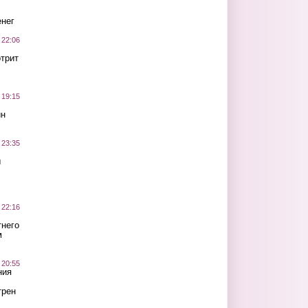
нег
 22:06
трит
 19:15
ин
 23:35
ы
 22:16
тнего
м
 20:55
ния
трен