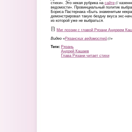
стихи». Это некая рубрика на
сайте
(link is ex
казенн
ведомости». Провинциальный политик выбра
Бориса Пастернака «Быть знаменитым некра
демонстрировал такую бездну вкуса экс-нач
из которой уже не выбраться.
Миг поэзии с главой Рязани Андреем Ка
Миг поэзии с главой Рязани Анд
Видео «
Рязанских ведомостей
(link is externa
»
Теги:
Рязань
Андрей Кашаев
Глава Рязани читает стихи