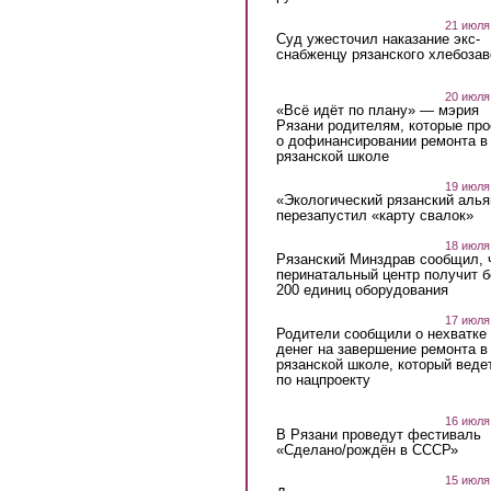
21 июля
Суд ужесточил наказание экс-
снабженцу рязанского хлебоза
20 июля
«Всё идёт по плану» — мэрия
Рязани родителям, которые пр
о дофинансировании ремонта в
рязанской школе
19 июля
«Экологический рязанский алья
перезапустил «карту свалок»
18 июля
Рязанский Минздрав сообщил, 
перинатальный центр получит 
200 единиц оборудования
17 июля
Родители сообщили о нехватке
денег на завершение ремонта в
рязанской школе, который веде
по нацпроекту
16 июля
В Рязани проведут фестиваль
«Сделано/рождён в СССР»
15 июля