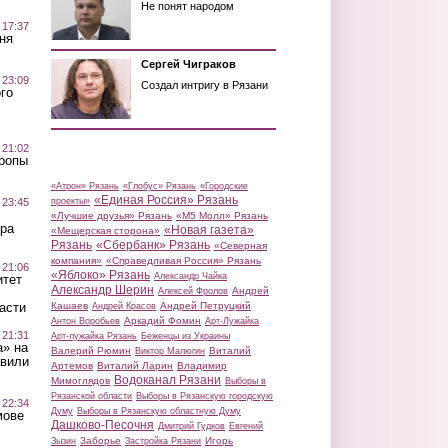
Не понят народом
 17:37
ня
Сергей Чиграков
 23:09
Создал интригу в Рязани
го
 21:02
Тропы
«Атрон» Рязань
«Глобус» Рязань
«Городские
«Единая Россия» Рязань
проекты»
 23:45
«Лучшие друзья» Рязань
«М5 Молл» Рязань
ра
«Новая газета»
«Мещерская сторона»
Рязань
«Сбербанк» Рязань
«Северная
компания»
«Справедливая Россия» Рязань
 21:06
«Яблоко» Рязань
Александр Чайка
итет
Александр Шерин
Андрей
Алексей Фролов
асти
Кашаев
Андрей Петруцкий
Андрей Красов
Аркадий Фомин
Антон Воробьев
Арт-Лужайка
 21:31
Арт-лужайка Рязань
Беженцы из Украины
а» на
Валерий Рюмин
Виталий
Виктор Малюгин
авили
Артемов
Виталий Ларин
Владимир
Водоканал Рязани
Мимоглядов
Выборы в
Рязанской области
Выборы в Рязанскую городскую
 22:34
Думу
Выборы в Рязанскую областную Думу
мове
Дашково-Песочня
Дмитрий Гудков
Евгений
Заборье
Игорь
Зызин
Застройка Рязани