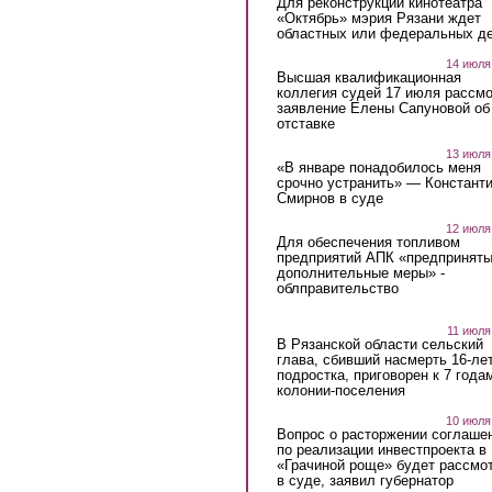
Для реконструкции кинотеатра
«Октябрь» мэрия Рязани ждет
областных или федеральных де
14 июля
Высшая квалификационная
коллегия судей 17 июля рассмо
заявление Елены Сапуновой об
отставке
13 июля
«В январе понадобилось меня
срочно устранить» — Констант
Смирнов в суде
12 июля
Для обеспечения топливом
предприятий АПК «предпринят
дополнительные меры» -
облправительство
11 июля
В Рязанской области сельский
глава, сбивший насмерть 16-ле
подростка, приговорен к 7 года
колонии-поселения
10 июля
Вопрос о расторжении соглаше
по реализации инвестпроекта в
«Грачиной роще» будет рассмо
в суде, заявил губернатор