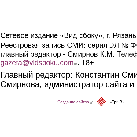
Сетевое издание «Вид сбоку», г. Рязан
ЭЛ № ФС
Реестровая запись СМИ: серия
главный редактор - Смирнов К.М. Телефо
gazeta@vidsboku.com
(link sends e-mail)
. 18+
Главный редактор: Константин См
Смирнова, администратор сайта и 
Создание сайтов
(link is external)
«Три-В»