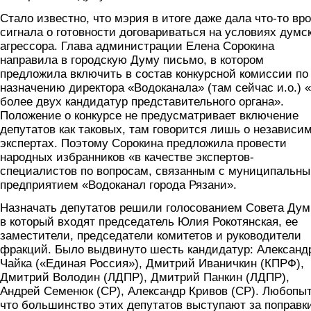
Стало известно, что мэрия в итоге даже дала что-то вр
сигнала о готовности договариваться на условиях думс
агрессора. Глава администрации Елена Сорокина
направила в городскую Думу письмо, в котором
предложила включить в состав конкурсной комиссии по
назначению директора «Водоканала» (там сейчас и.о.) 
более двух кандидатур представительного органа».
Положение о конкурсе не предусматривает включение
депутатов как таковых, там говорится лишь о независи
экспертах. Поэтому Сорокина предложила провести
народных избранников «в качестве экспертов-
специалистов по вопросам, связанным с муниципальн
предприятием «Водоканал города Рязани».
Назначать депутатов решили голосованием Совета Дум
в который входят председатель Юлия Рокотянская, ее
заместители, председатели комитетов и руководители
фракций. Было выдвинуто шесть кандидатур: Александ
Чайка («Единая Россия»), Дмитрий Иваничкин (КПРФ),
Дмитрий Володин (ЛДПР), Дмитрий Панкин (ЛДПР),
Андрей Семенюк (СР), Александр Кривов (СР). Любопыт
что большинство этих депутатов выступают за поправк