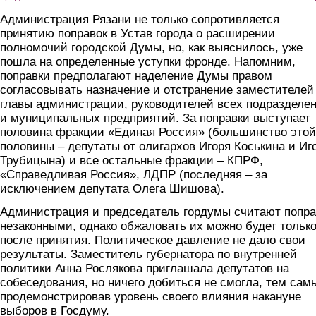
Администрация Рязани не только сопротивляется
принятию поправок в Устав города о расширении
полномочий городской Думы, но, как выяснилось, уже
пошла на определенные уступки фронде. Напомним,
поправки предполагают наделение Думы правом
согласовывать назначение и отстранение заместителей
главы администрации, руководителей всех подразделе
и муниципальных предприятий. За поправки выступает
половина фракции «Единая Россия» (большинство этой
половины – депутаты от олигархов Игоря Коськина и Иг
Трубицына) и все остальные фракции – КПРФ,
«Справедливая Россия», ЛДПР (последняя – за
исключением депутата Олега Шишова).
Администрация и председатель гордумы считают попра
незаконными, однако обжаловать их можно будет тольк
после принятия. Политическое давление не дало свои
результаты. Заместитель губернатора по внутренней
политики Анна Рослякова приглашала депутатов на
собеседования, но ничего добиться не смогла, тем сам
продемонстрировав уровень своего влияния накануне
выборов в Госдуму.