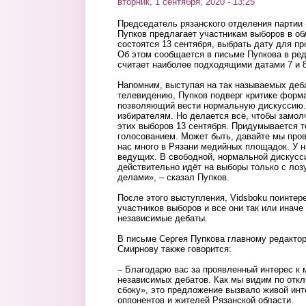
вторник, 1 сентября, 2020 - 13:25
Председатель рязанского отделения партии
Пупков предлагает участникам выборов в об
состоятся 13 сентября, выбрать дату для п
Об этом сообщается в письме Пупкова в ре
считает наиболее подходящими датами 7 и 8
Напомним, выступая на так называемых деб
телевидению, Пупков подверг критике форма
позволяющий вести нормальную дискуссию. 
избирателям. Но делается всё, чтобы замол
этих выборов 13 сентября. Придумывается 
голосованием. Может быть, давайте мы про
нас много в Рязани медийных площадок. У 
ведущих. В свободной, нормальной дискусси
действительно идёт на выборы только с лоз
делами», – сказал Пупков.
После этого выступления, Vidsboku поинтер
участников выборов и все они так или иначе
независимые дебаты.
В письме Сергея Пупкова главному редактор
Смирнову также говорится:
– Благодарю вас за проявленный интерес к 
независимых дебатов. Как мы видим по отк
сбоку», это предложение вызвало живой инт
оппонентов и жителей Рязанской области.