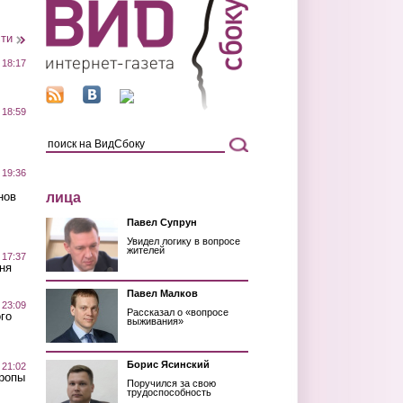
сти
 18:17
 18:59
 19:36
лица
нов
Павел Супрун
Увидел логику в вопросе
жителей
 17:37
ня
Павел Малков
 23:09
Рассказал о «вопросе
го
выживания»
Борис Ясинский
 21:02
Тропы
Поручился за свою
трудоспособность