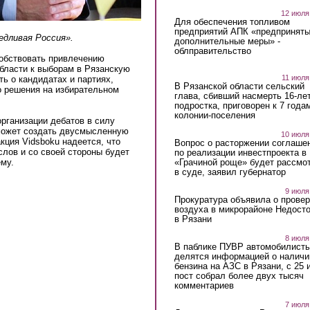
12 июля
Для обеспечения топливом
предприятий АПК «предпринят
едливая Россия».
дополнительные меры» -
облправительство
собствовать привлечению
бласти к выборам в Рязанскую
11 июля
ь о кандидатах и партиях,
В Рязанской области сельский
о решения на избирательном
глава, сбивший насмерть 16-ле
подростка, приговорен к 7 года
колонии-поселения
организации дебатов в силу
может создать двусмысленную
10 июля
кция Vidsboku надеется, что
Вопрос о расторжении соглаше
слов и со своей стороны будет
по реализации инвестпроекта в
«Грачиной роще» будет рассмо
ему.
в суде, заявил губернатор
9 июля
Прокуратура объявила о провер
воздуха в микрорайоне Недост
в Рязани
8 июля
В паблике ПУВР автомобилист
делятся информацией о наличи
бензина на АЗС в Рязани, с 25 
пост собрал более двух тысяч
комментариев
7 июля