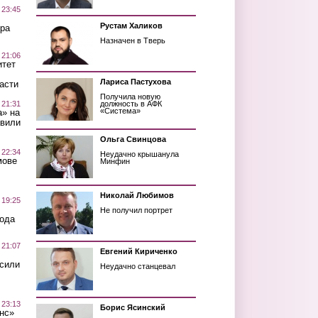
 23:45
Рустам Халиков
ра
Назначен в Тверь
 21:06
итет
Лариса Пастухова
асти
Получила новую
 21:31
должность в АФК
«Система»
а» на
авили
Ольга Свинцова
 22:34
Неудачно крышанула
мове
Минфин
Николай Любимов
 19:25
Не получил портрет
вода
 21:07
Евгений Кириченко
осили
Неудачно станцевал
 23:13
Борис Ясинский
нс»