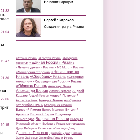
Не понят народом
 21:32
что
более
Сергей Чиграков
Создал интригу в Рязани
 21:04
тся
«Атрон» Рязань
«Глобус» Рязань
«Городские
 19:47
«Единая Россия» Рязань
проекты»
«Лучшие друзья» Рязань
«М5 Молл» Рязань
«Новая газета»
«Мещерская сторона»
Рязань
«Сбербанк» Рязань
«Северная
 21:36
компания»
«Справедливая Россия» Рязань
«Яблоко» Рязань
Александр Чайка
нег
Александр Шерин
Андрей
Алексей Фролов
Кашаев
Андрей Петруцкий
Андрей Красов
 22:06
Аркадий Фомин
Антон Воробьев
Арт-Лужайка
Арт-лужайка Рязань
Беженцы из Украины
трит
Валерий Рюмин
Виталий
Виктор Малюгин
Артемов
Виталий Ларин
Владимир
Водоканал Рязани
Мимоглядов
Выборы в
Рязанской области
Выборы в Рязанскую городскую
 19:15
Думу
Выборы в Рязанскую областную Думу
ин
Дашково-Песочня
Дмитрий Гудков
Евгений
Заборье
Игорь
Зызин
Застройка Рязани