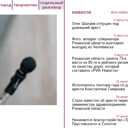
отдельный
город
творчество
разговор
новости
все ново
6 августа
Олег Шалаев отпущен под
домашний арест
4 августа
Фото: аппарат губернатора
Рязанской области возглавил
выходец из Челябинска
3 августа
Рязанская область заняла 73-е
место из 85-ти в рейтинге регио
по качеству дорог, который
составило «РИА Новости»
31 июля
Исполнилось полтора года со д
ареста Константина Смирнова
29 июля
Стало известно об аресте перво
замминистра здравоохранения
Рязанской области
27 июля
Начинается благоустройство «
Паустовского» в Солотче