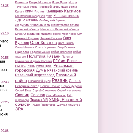
Кочетков
Игорь Морозов
Игорь
Игорь Путин
 23:35
Трубицын
Игорь Туровский
Игорь Яшин
Ирина
Касимов
Канищево
КПРФ Рязань
Кусова
ы
Константиново
Касимовская городская Дума
ЛДПР Рязань
Лыбедский бульвар
Людмила Кибальникова
Министерство печати
Рязанской области
Минлесхоз Рязанской области
 22:16
Михаил Малахов
Михаил Пронин
Мост через Оку
Олег
Николай Булаев
Николай Пилюгин
тнего
Олег Ковалев
Булеков
Олег Шишов
м
Ольга Чуляева
Ольга Мишина
Петр Пыленок
Подбелка
Поджоги машин
Пойма Павловки
Пойма
Политика Рязани
Поляны
трех рек
 20:55
РГУ им. Есенина
ния
Праймериз «Единой России»
Рязанская
РМПТС
РНПК
Роман Путин
трен
городская Дума
Рязанский кремль
Рязанский
Рязанский нефтезавод
Рязань
район
Сасово
Рязанский цирк
 20:43
ке
Северный обход
Семен Сазонов
Сергей Дудукин
оево
Сергей Ежов
Сергей Сальников
Сергей Филимонов
Скопин
Солотча
Спас-Клепики
ТРЦ
УМВД Рязанской
Трасса М5
«Премьер»
 23:25
области
Шаукат Ахметов
Федор Провоторов
ы
ЭРА
и
июня
 20:08