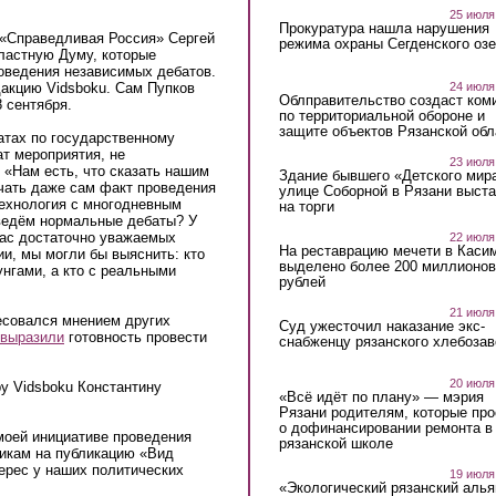
25 июля
Прокуратура нашла нарушения
 «Справедливая Россия» Сергей
режима охраны Сегденского озе
ластную Думу, которые
роведения независимых дебатов.
24 июля
дакцию Vidsboku. Сам Пупков
Облправительство создаст ком
 сентября.
по территориальной обороне и
защите объектов Рязанской обл
атах по государственному
т мероприятия, не
23 июля
«Нам есть, что сказать нашим
Здание бывшего «Детского мир
чать даже сам факт проведения
улице Соборной в Рязани выст
технология с многодневным
на торги
ведём нормальные дебаты? У
нас достаточно уважаемых
22 июля
На реставрацию мечети в Каси
и, мы могли бы выяснить: кто
выделено более 200 миллионов
унгами, а кто с реальными
рублей
21 июля
есовался мнением других
Суд ужесточил наказание экс-
выразили
готовность провести
снабженцу рязанского хлебоза
20 июля
у Vidsboku Константину
«Всё идёт по плану» — мэрия
Рязани родителям, которые пр
о дофинансировании ремонта в
моей инициативе проведения
рязанской школе
ликам на публикацию «Вид
ерес у наших политических
19 июля
«Экологический рязанский алья