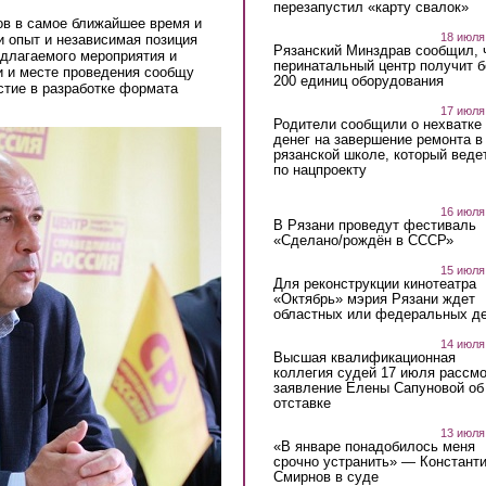
перезапустил «карту свалок»
ов в самое ближайшее время и
18 июля
и опыт и независимая позиция
Рязанский Минздрав сообщил, 
едлагаемого мероприятия и
перинатальный центр получит 
и и месте проведения сообщу
200 единиц оборудования
стие в разработке формата
17 июля
Родители сообщили о нехватке
денег на завершение ремонта в
рязанской школе, который веде
по нацпроекту
16 июля
В Рязани проведут фестиваль
«Сделано/рождён в СССР»
15 июля
Для реконструкции кинотеатра
«Октябрь» мэрия Рязани ждет
областных или федеральных де
14 июля
Высшая квалификационная
коллегия судей 17 июля рассмо
заявление Елены Сапуновой об
отставке
13 июля
«В январе понадобилось меня
срочно устранить» — Констант
Смирнов в суде