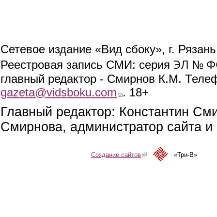
Сетевое издание «Вид сбоку», г. Рязан
ЭЛ № ФС
Реестровая запись СМИ: серия
главный редактор - Смирнов К.М. Телефо
gazeta@vidsboku.com
(link sends e-mail)
. 18+
Главный редактор: Константин См
Смирнова, администратор сайта и 
Создание сайтов
(link is external)
«Три-В»