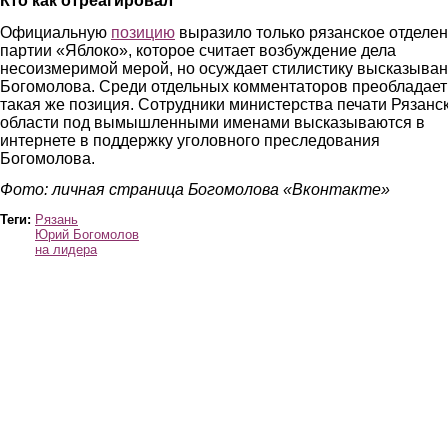
Кто как отреагировал
Официальную
позицию
выразило только рязанское отделе
партии «Яблоко», которое считает возбуждение дела
несоизмеримой мерой, но осуждает стилистику высказыва
Богомолова. Среди отдельных комментаторов преобладает
такая же позиция. Сотрудники министерства печати Рязанс
области под вымышленными именами высказываются в
интернете в поддержку уголовного преследования
Богом
о
лова.
Фото: личная страница Богомолова «Вконтакте»
Теги:
Рязань
Юрий Богомолов
на лидера