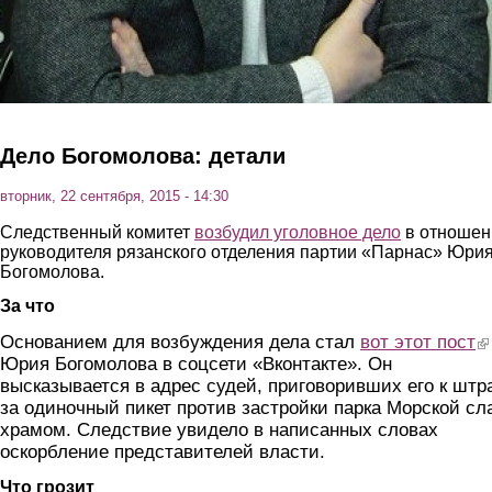
Дело Богомолова: детали
вторник, 22 сентября, 2015 - 14:30
Следственный комитет
возбудил уголовное дело
в отношен
руководителя рязанского отделения партии «Парнас» Юри
Богомолова.
За что
Основанием для возбуждения дела стал
вот этот пост
(l
Юрия Б
о
гом
о
лова в соцсети «Вконтакте». Он
высказывается в адрес судей, приговоривших его к шт
за одиночный пикет против застройки парка Морской сл
храмом. Следствие увидело в написанных словах
оскорбление представителей власти.
Что грозит