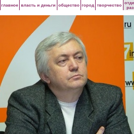
Перейти к основному содержанию
отд
главное
власть и деньги
общество
город
творчество
ра