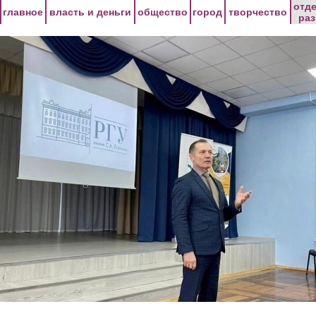
Перейти к основному содержанию
отд
главное
власть и деньги
общество
город
творчество
ра