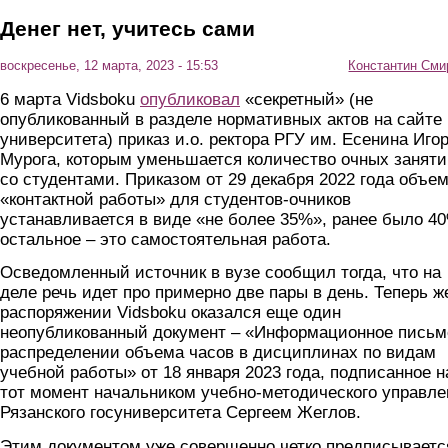
Денег нет, учитесь сами
воскресенье, 12 марта, 2023 - 15:53
Константин Сми
6 марта Vidsboku
опубликовал
«секретный» (не
опубликованный в разделе нормативных актов на сайте
университета) приказ и.о. ректора РГУ им. Есенина Иго
Мурога, которым уменьшается количество очных занят
со студентами. Приказом от 29 декабря 2022 года объе
«контактной работы» для студентов-очников
устанавливается в виде «не более 35%», ранее было 4
остальное – это самостоятельная работа.
Осведомленный источник в вузе сообщил тогда, что на
деле речь идет про примерно две пары в день. Теперь ж
распоряжении Vidsboku оказался еще один
неопубликованный документ – «Информационное письм
распределении объема часов в дисциплинах по видам
учебной работы» от 18 января 2023 года, подписанное н
тот момент начальником учебно-методического управле
Рязанского госуниверситета Сергеем Жеглов.
Этим документом уже совершенно четко предписываетс