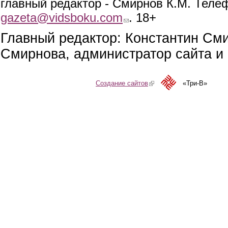
главный редактор - Смирнов К.М. Телефо
gazeta@vidsboku.com
(link sends e-mail)
. 18+
Главный редактор: Константин См
Смирнова, администратор сайта и 
Создание сайтов
(link is external)
«Три-В»