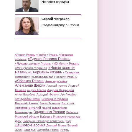
Не понят народом
Сергей Чиграков
Создал интригу в Рязани
«Атрон» Рязань
«Глобус» Рязань
«Городские
«Единая Россия» Рязань
проекты»
«Лучшие друзья» Рязань
«М5 Молл» Рязань
«Новая газета»
«Мещерская сторона»
Рязань
«Сбербанк» Рязань
«Северная
компания»
«Справедливая Россия» Рязань
«Яблоко» Рязань
Александр Чайка
Александр Шерин
Андрей
Алексей Фролов
Кашаев
Андрей Петруцкий
Андрей Красов
Аркадий Фомин
Антон Воробьев
Арт-Лужайка
Арт-лужайка Рязань
Беженцы из Украины
Валерий Рюмин
Виталий
Виктор Малюгин
Артемов
Виталий Ларин
Владимир
Водоканал Рязани
Мимоглядов
Выборы в
Рязанской области
Выборы в Рязанскую городскую
Думу
Выборы в Рязанскую областную Думу
Дашково-Песочня
Дмитрий Гудков
Евгений
Заборье
Игорь
Зызин
Застройка Рязани