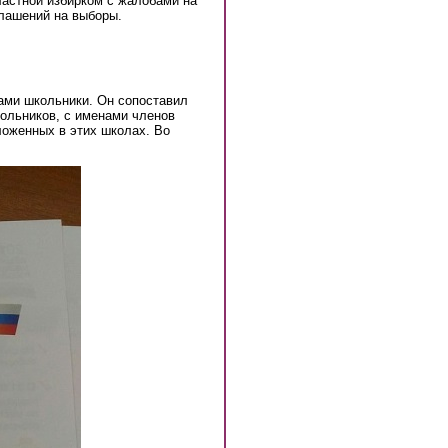
ластной избирком с жалобами на
лашений на выборы.
сами школьники. Он сопоставил
ольников, с именами членов
ложенных в этих школах. Во