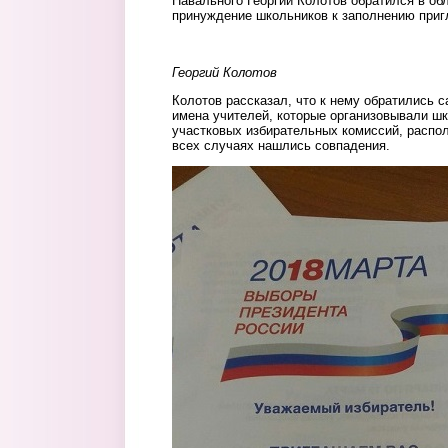
Навального Георгий Колотов обратился в об
принуждение школьников к заполнению приг
kolot.jpg
Георгий Колотов
Колотов рассказал, что к нему обратились 
имена учителей, которые организовывали шк
участковых избирательных комиссий, распо
всех случаях нашлись совпадения.
1.jpg