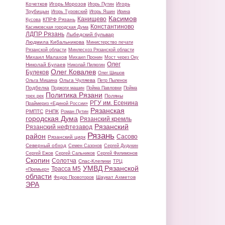
Кочетков
Игорь Морозов
Игорь
Игорь Путин
Трубицын
Игорь Туровский
Игорь Яшин
Ирина
Касимов
Канищево
КПРФ Рязань
Кусова
Константиново
Касимовская городская Дума
ЛДПР Рязань
Лыбедский бульвар
Людмила Кибальникова
Министерство печати
Рязанской области
Минлесхоз Рязанской области
Михаил Малахов
Михаил Пронин
Мост через Оку
Олег
Николай Булаев
Николай Пилюгин
Олег Ковалев
Булеков
Олег Шишов
Ольга Чуляева
Ольга Мишина
Петр Пыленок
Подбелка
Поджоги машин
Пойма Павловки
Пойма
Политика Рязани
Поляны
трех рек
РГУ им. Есенина
Праймериз «Единой России»
Рязанская
РМПТС
РНПК
Роман Путин
городская Дума
Рязанский кремль
Рязанский
Рязанский нефтезавод
Рязань
район
Сасово
Рязанский цирк
Северный обход
Семен Сазонов
Сергей Дудукин
Сергей Ежов
Сергей Сальников
Сергей Филимонов
Скопин
Солотча
Спас-Клепики
ТРЦ
УМВД Рязанской
Трасса М5
«Премьер»
области
Шаукат Ахметов
Федор Провоторов
ЭРА