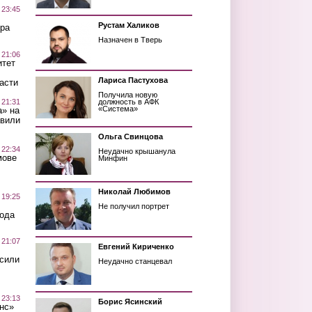
 23:45
Рустам Халиков
ра
Назначен в Тверь
 21:06
итет
Лариса Пастухова
асти
Получила новую
 21:31
должность в АФК
«Система»
а» на
авили
Ольга Свинцова
 22:34
Неудачно крышанула
мове
Минфин
Николай Любимов
 19:25
Не получил портрет
вода
 21:07
Евгений Кириченко
осили
Неудачно станцевал
 23:13
Борис Ясинский
нс»