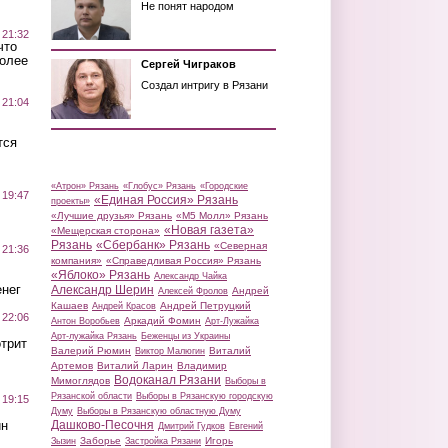
Не понят народом
 21:32
что
более
Сергей Чиграков
Создал интригу в Рязани
 21:04
тся
«Атрон» Рязань
«Глобус» Рязань
«Городские
 19:47
«Единая Россия» Рязань
проекты»
«Лучшие друзья» Рязань
«М5 Молл» Рязань
«Новая газета»
«Мещерская сторона»
Рязань
«Сбербанк» Рязань
«Северная
 21:36
компания»
«Справедливая Россия» Рязань
«Яблоко» Рязань
Александр Чайка
нег
Александр Шерин
Андрей
Алексей Фролов
Кашаев
Андрей Петруцкий
Андрей Красов
 22:06
Аркадий Фомин
Антон Воробьев
Арт-Лужайка
Арт-лужайка Рязань
Беженцы из Украины
трит
Валерий Рюмин
Виталий
Виктор Малюгин
Артемов
Виталий Ларин
Владимир
Водоканал Рязани
Мимоглядов
Выборы в
Рязанской области
Выборы в Рязанскую городскую
 19:15
Думу
Выборы в Рязанскую областную Думу
ин
Дашково-Песочня
Дмитрий Гудков
Евгений
Заборье
Игорь
Зызин
Застройка Рязани