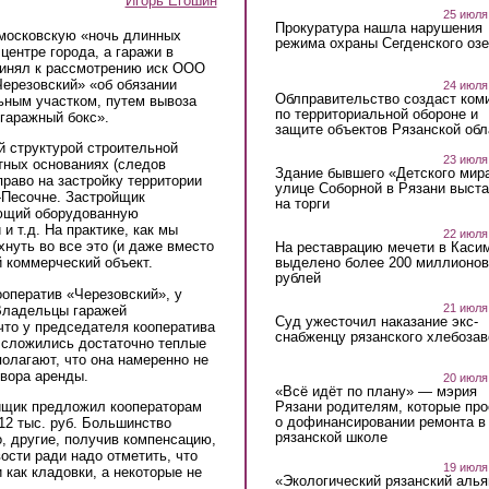
Игорь Егошин
25 июля
Прокуратура нашла нарушения
 московскую «ночь длинных
режима охраны Сегденского озе
центре города, а гаражи в
ринял к рассмотрению иск ООО
Черезовский» «об обязании
24 июля
Облправительство создаст ком
ьным участком, путем вывоза
по территориальной обороне и
гаражный бокс».
защите объектов Рязанской обл
й структурой строительной
23 июля
тных основаниях (следов
Здание бывшего «Детского мир
право на застройку территории
улице Соборной в Рязани выст
-Песочне. Застройщик
на торги
ающий оборудованную
 т.д. На практике, как мы
22 июля
нуть во все это (и даже вместо
На реставрацию мечети в Каси
выделено более 200 миллионов
й коммерческий объект.
рублей
ооператив «Черезовский», у
21 июля
 Владельцы гаражей
Суд ужесточил наказание экс-
что у председателя кооператива
снабженцу рязанского хлебоза
д сложились достаточно теплые
олагают, что она намеренно не
вора аренды.
20 июля
«Всё идёт по плану» — мэрия
йщик предложил кооператорам
Рязани родителям, которые пр
о дофинансировании ремонта в
12 тыс. руб. Большинство
рязанской школе
, другие, получив компенсацию,
ости ради надо отметить, что
19 июля
 как кладовки, а некоторые не
«Экологический рязанский алья