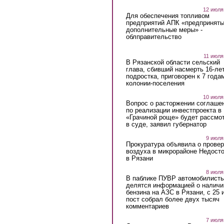
12 июля
Для обеспечения топливом
предприятий АПК «предпринят
дополнительные меры» -
облправительство
11 июля
В Рязанской области сельский
глава, сбивший насмерть 16-ле
подростка, приговорен к 7 года
колонии-поселения
10 июля
Вопрос о расторжении соглаше
по реализации инвестпроекта в
«Грачиной роще» будет рассмо
в суде, заявил губернатор
9 июля
Прокуратура объявила о провер
воздуха в микрорайоне Недост
в Рязани
8 июля
В паблике ПУВР автомобилист
делятся информацией о наличи
бензина на АЗС в Рязани, с 25 
пост собрал более двух тысяч
комментариев
7 июля