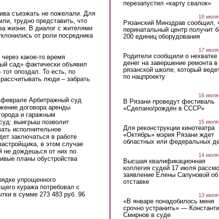
перезапустил «карту свалок»
ива съезжать не пожелали. Для
18 июля
ли, трудно представить, что
Рязанский Минздрав сообщил, 
за жизни. В диалог с жителями
перинатальный центр получит 
 уклонились от роли посредника
200 единиц оборудования
17 июля
Родители сообщили о нехватке
 через какое-то время
денег на завершение ремонта в
ный сад» фактически объявил
рязанской школе, который веде
 тот опоздал. То есть, по
по нацпроекту
 рассчитывать люди – забрать
16 июля
В феврале Арбитражный суд
В Рязани проведут фестиваль
ржение договора аренды
«Сделано/рождён в СССР»
города и гаражным
суд: выигрыш позволит
15 июля
Для реконструкции кинотеатра
вать исполнительное
«Октябрь» мэрия Рязани ждет
дет заключаться в работе
областных или федеральных де
застройщика, в этом случае
й не дождешься от них по
14 июля
сивые планы обустройства
Высшая квалификационная
коллегия судей 17 июля рассмо
заявление Елены Сапуновой об
рядке упрощенного
отставке
ущего куража потребовал с
тки в сумме 273 483 руб. 96
13 июля
«В январе понадобилось меня
срочно устранить» — Констант
Смирнов в суде