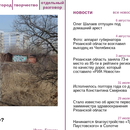
отдельный
город
творчество
разговор
новости
все ново
6 августа
Олег Шалаев отпущен под
домашний арест
4 августа
Фото: аппарат губернатора
Рязанской области возглавил
выходец из Челябинска
3 августа
Рязанская область заняла 73-е
место из 85-ти в рейтинге регио
по качеству дорог, который
составило «РИА Новости»
31 июля
Исполнилось полтора года со д
ареста Константина Смирнова
29 июля
Стало известно об аресте перво
замминистра здравоохранения
Рязанской области
27 июля
»?
Начинается благоустройство «
Паустовского» в Солотче