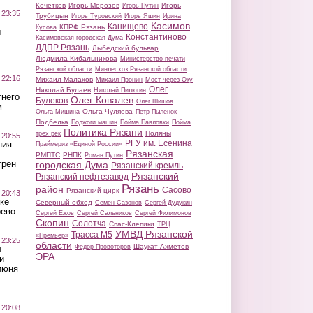
Кочетков
Игорь Морозов
Игорь
Игорь Путин
 23:35
Трубицын
Игорь Туровский
Игорь Яшин
Ирина
Касимов
Канищево
КПРФ Рязань
Кусова
ы
Константиново
Касимовская городская Дума
ЛДПР Рязань
Лыбедский бульвар
Людмила Кибальникова
Министерство печати
Рязанской области
Минлесхоз Рязанской области
 22:16
Михаил Малахов
Михаил Пронин
Мост через Оку
Олег
Николай Булаев
Николай Пилюгин
тнего
Олег Ковалев
Булеков
Олег Шишов
м
Ольга Чуляева
Ольга Мишина
Петр Пыленок
Подбелка
Поджоги машин
Пойма Павловки
Пойма
Политика Рязани
Поляны
трех рек
 20:55
РГУ им. Есенина
ния
Праймериз «Единой России»
Рязанская
РМПТС
РНПК
Роман Путин
трен
городская Дума
Рязанский кремль
Рязанский
Рязанский нефтезавод
Рязань
район
Сасово
Рязанский цирк
 20:43
ке
Северный обход
Семен Сазонов
Сергей Дудукин
оево
Сергей Ежов
Сергей Сальников
Сергей Филимонов
Скопин
Солотча
Спас-Клепики
ТРЦ
УМВД Рязанской
Трасса М5
«Премьер»
 23:25
области
Шаукат Ахметов
Федор Провоторов
ы
ЭРА
и
июня
 20:08