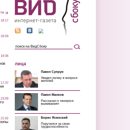
сти
 18:17
 18:59
 19:36
лица
нов
Павел Супрун
Увидел логику в вопросе
жителей
 17:37
ня
Павел Малков
 23:09
Рассказал о «вопросе
го
выживания»
Борис Ясинский
 21:02
Тропы
Поручился за свою
трудоспособность