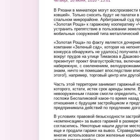
четверг, 16 июня, 2016 - 13:01
В Рязани в миниатюре могут воспроизвести
ковшей». Только сносить будут не палатки в 
спальном микрорайоне. Арбитражный суд п
«Золотая Роща» к гаражному кооперативу «
устранить препятствие в пользовании земел
мобильных сооружений типа металлический 
«Золотая Роща» по факту является дочерне
компании «Зеленый сад», которая на непоня
конкурса обнаружить не удалось) получила 
вокруг прудов на улице Тимакова в Дашково
презентует проект благоустройства, включ
набережную, с озеленением, велодорожками и
знаем, ничто не помешает впоследствии впих
этого!), например, торговый центр или друго
Часть этой территории занимает гаражный к
которого, кстати, истек срок аренды земли.
невооруженным глазом смогли определить, 
госпожи Беспаликовой какое-то время наза
отношения с будущим застройщиком и предп
предпринимала действий по продлению дого
В условиях правовой безысходности застро
«компенсацию» за вывоз гаражей в размере 
согласились. Некоторые нашли другое место
еще и продали гаражи на вывоз. Справедлив
многие использовали свои железные коробки
использовали вообще.