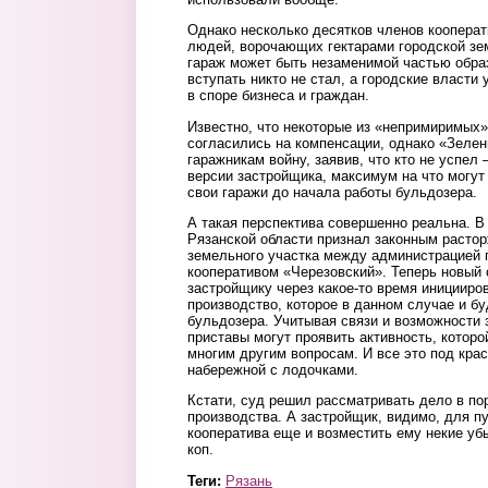
Однако несколько десятков членов кооперат
людей, ворочающих гектарами городской зем
гараж может быть незаменимой частью обра
вступать никто не стал, а городские власти
в споре бизнеса и граждан.
Известно, что некоторые из «непримиримых»
согласились на компенсации, однако «Зеле
гаражникам войну, заявив, что кто не успел –
версии застройщика, максимум на что могут
свои гаражи до начала работы бульдозера.
А такая перспектива совершенно реальна. 
Рязанской области признал законным расто
земельного участка между администрацией 
кооперативом «Черезовский». Теперь новый 
застройщику через какое-то время иницииро
производство, которое в данном случае и бу
бульдозера. Учитывая связи и возможности 
приставы могут проявить активность, которо
многим другим вопросам. И все это под кра
набережной с лодочками.
Кстати, суд решил рассматривать дело в по
производства. А застройщик, видимо, для п
кооператива еще и возместить ему некие убы
коп.
Теги:
Рязань