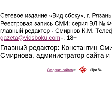
Сетевое издание «Вид сбоку», г. Рязан
ЭЛ № ФС
Реестровая запись СМИ: серия
главный редактор - Смирнов К.М. Телефо
gazeta@vidsboku.com
(link sends e-mail)
. 18+
Главный редактор: Константин См
Смирнова, администратор сайта и 
Создание сайтов
(link is external)
«Три-В»