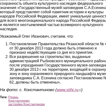
сохранность объекта культурного наследия федерального
значения «Государственный музей-заповедник С.А.Есенина
который представляет собой памятник истории и культуры
народов Российской Федерации, имеет уникальную ценнос
для всего многонационального народа Российской Федера
и является неотъемлемой частью всемирного культурного
наследия.
Уважаемый Олег Иванович, считаем, что:
Постановление Правительства Рязанской области № 
от 30 декабря 2013 года должно быть отменено и
признано недействующим со дня его принятия.
Все разрешения на строительство, выданные
администрацией Рыбновского муниципального район
после упразднения Государственного музея-заповедн
30 декабря 2013 г. на территории, входящей в охранн
зону и зону охраняемого природного ландшафта музе
заповедника С.А. Есенина согласно Постановлению 
62, должны быть отменены».
На фото: с. Константиново (
www.stihi.ru
(link is external)
)
Теги:
Рязань
Константиново
застройка Константинова