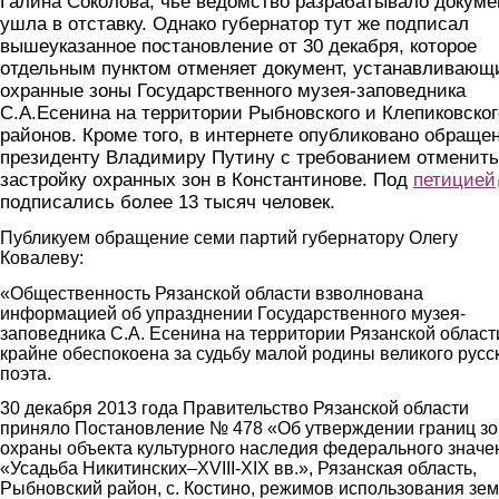
Галина Соколова, чье ведомство разрабатывало докуме
ушла в отставку. Однако губернатор тут же подписал
вышеуказанное постановление от 30 декабря, которое
отдельным пунктом отменяет документ, устанавливающ
охранные зоны Государственного музея-заповедника
С.А.Есенина на территории Рыбновского и Клепиковског
районов. Кроме того, в интернете опубликовано обраще
президенту Владимиру Путину с требованием отменить
застройку охранных зон в Константинове. Под
петицией
подписались более 13 тысяч человек.
Публикуем обращение семи партий губернатору Олегу
Ковалеву:
«Общественность Рязанской области взволнована
информацией об упразднении Государственного музея-
заповедника С.А. Есенина на территории Рязанской област
крайне обеспокоена за судьбу малой родины великого русс
поэта.
30 декабря 2013 года Правительство Рязанской области
приняло Постановление № 478 «Об утверждении границ зо
охраны объекта культурного наследия федерального значе
«Усадьба Никитинских–XVIII-XIX вв.», Рязанская область,
Рыбновский район, с. Костино, режимов использования зе