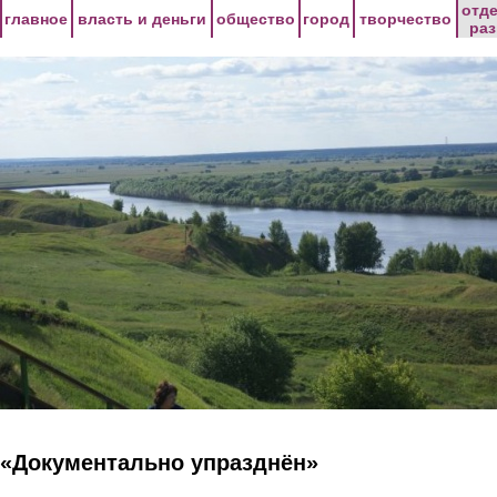
Перейти к основному содержанию
отд
главное
власть и деньги
общество
город
творчество
ра
«Документально упразднён»