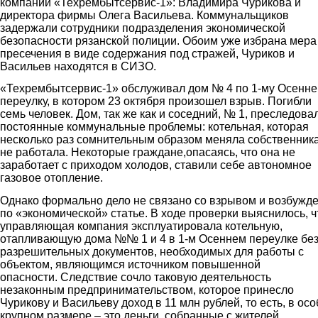
компании «Техрембытсервис-1»: Владимира Чурикова и
директора фирмы Олега Васильева. Коммунальщиков
задержали сотрудники подразделения экономической
безопасности рязанской полиции. Обоим уже избрана мера
пресечения в виде содержания под стражей, Чуриков и
Васильев находятся в СИЗО.
«Техрембытсервис-1» обслуживал дом № 4 по 1-му Осенн
переулку, в котором 23 октября произошел взрыв. Погибли
семь человек. Дом, так же как и соседний, № 1, преследова
постоянные коммунальные проблемы: котельная, которая
несколько раз сомнительным образом меняла собственника
не работала. Некоторые граждане,опасаясь, что она не
заработает с приходом холодов, ставили себе автономное
газовое отопление.
Однако формально дело не связано со взрывом и возбужд
по «экономической» статье. В ходе проверки выяснилось, ч
управляющая компания эксплуатировала котельную,
отапливающую дома №№ 1 и 4 в 1-м Осеннем переулке бе
разрешительных документов, необходимых для работы с
объектом, являющимся источником повышенной
опасности. Следствие сочло таковую деятельность
незаконным предпринимательством, которое принесло
Чурикову и Васильеву доход в 11 млн рублей, то есть, в осо
крупном размере – это деньги, собранные с жителей.