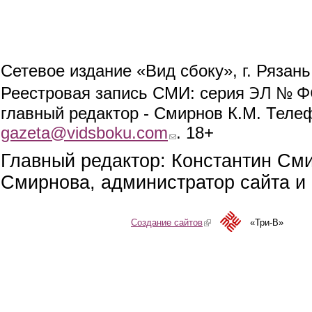
Сетевое издание «Вид сбоку», г. Рязан
ЭЛ № ФС
Реестровая запись СМИ: серия
главный редактор - Смирнов К.М. Телефо
gazeta@vidsboku.com
(link sends e-mail)
. 18+
Главный редактор: Константин См
Смирнова, администратор сайта и 
Создание сайтов
(link is external)
«Три-В»