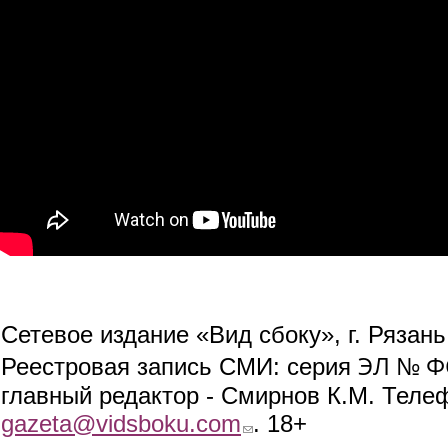
Сетевое издание «Вид сбоку», г. Рязан
ЭЛ № ФС
Реестровая запись СМИ: серия
главный редактор - Смирнов К.М. Телефо
gazeta@vidsboku.com
(link sends e-mail)
. 18+