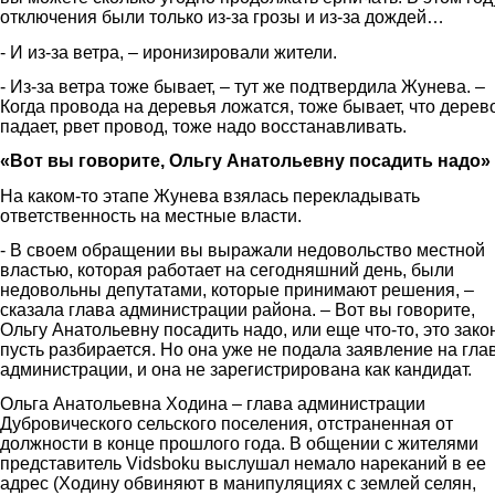
отключения были только из-за грозы и из-за дождей…
- И из-за ветра, – иронизировали жители.
- Из-за ветра тоже бывает, – тут же подтвердила Жунева. –
Когда провода на деревья ложатся, тоже бывает, что дерев
падает, рвет провод, тоже надо восстанавливать.
«Вот вы говорите, Ольгу Анатольевну посадить надо»
На каком-то этапе Жунева взялась перекладывать
ответственность на местные власти.
- В своем обращении вы выражали недовольство местной
властью, которая работает на сегодняшний день, были
недовольны депутатами, которые принимают решения, –
сказала глава администрации района. – Вот вы говорите,
Ольгу Анатольевну посадить надо, или еще что-то, это зако
пусть разбирается. Но она уже не подала заявление на гла
администрации, и она не зарегистрирована как кандидат.
Ольга Анатольевна Ходина – глава администрации
Дубровического сельского поселения, отстраненная от
должности в конце прошлого года. В общении с жителями
представитель Vidsboku выслушал немало нареканий в ее
адрес (Ходину обвиняют в манипуляциях с землей селян,