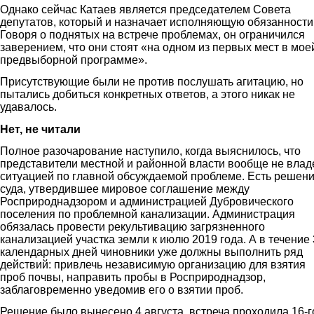
Однако сейчас Катаев является председателем Совета
депутатов, который и назначает исполняющую обязанности
Говоря о поднятых на встрече проблемах, он ограничился
заверением, что они стоят «на одном из первых мест в мое
предвыборной программе».
Присутствующие были не против послушать агитацию, но
пытались добиться конкретных ответов, а этого никак не
удавалось.
Нет, не читали
Полное разочарование наступило, когда выяснилось, что
представители местной и районной власти вообще не вла
ситуацией по главной обсуждаемой проблеме. Есть решен
суда, утвердившее мировое соглашение между
Росприроднадзором и администрацией Дубровического
поселения по проблемной канализации. Администрация
обязалась провести рекультивацию загрязненного
канализацией участка земли к июлю 2019 года. А в течение
календарных дней чиновники уже должны выполнить ряд
действий: привлечь независимую организацию для взятия
проб почвы, направить пробы в Росприроднадзор,
заблаговременно уведомив его о взятии проб.
Решение было вынесено 4 августа, встреча проходила 16-г