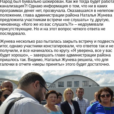
Народ был буквально шокирован. Как же тогда будет работ
канализация?! Однако информация о том, что ни в каких
программах денег нет, прозвучала. Оказавшаяся в нелепом
положении, глава администрации района Наталья Жунева
предложила участникам встречи «не слушать» ту, другую,
чиновницу. «Кого же из вас слушать?!» – недоумевали
присутствующие. Но и на этот вопрос четкого ответа не
последовало.
Жунева несколько раз пыталась закрыть встречу и подвест
итог, однако участники констатировали, что ответов так и не
получили, и все начиналось по кругу. «Я уверена, все у вас
будет хорошо», – завершать главе администрации района
пришлось так. Видимо, Наталья Жунева решила, что для
галочки в отчете «меры приняты» этого будет достаточно.
8.jpg