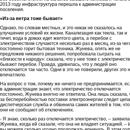
2013 году инфраструктура перешла к администрации
поселения.
«Из-за ветра тоже бывает»
Однако, по словам местных, и это никак не сказалось на
улучшении условий их жизни. Канализация как текла, так и
течет, вода в домах идет желтого цвета, а перебои с
электричеством случаются несколько раз в месяц, из-за чег
постоянно горит бытовая техника. Жунева, опять же не
предложив никакого решения, попробовала сыграть на
«близости к народу»: сказала, что у нее тоже с электричест
бывают перебои. Правда, удивилась, что у людей оно
отключается так часто. Одни в это не поверили, других это 
впечатлило.
На вопрос о том, почему же ничего не предпринимается, ес
в администрации знают, что электричество отключается
постоянно, Жунева внятно не ответила. Она лишь сказала, 
за бесперебойностью поставки электроэнергии следит цел
диспетчерская служба и обвинила самих жителей в том, что
они не сообщают об отключениях.
- Я знаю, сколько раз отключается электричество, – заявила
Жунева, когда ей сказали, что она не владеет ситуацией. – 
вы можете сколько угодно продолжать ерничать. В этом год