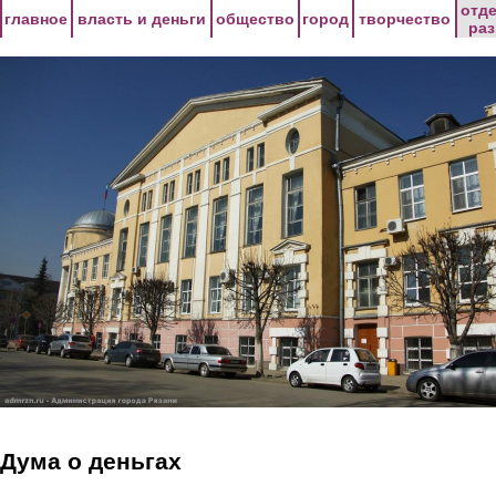
Перейти к основному содержанию
отд
главное
власть и деньги
общество
город
творчество
ра
Дума о деньгах