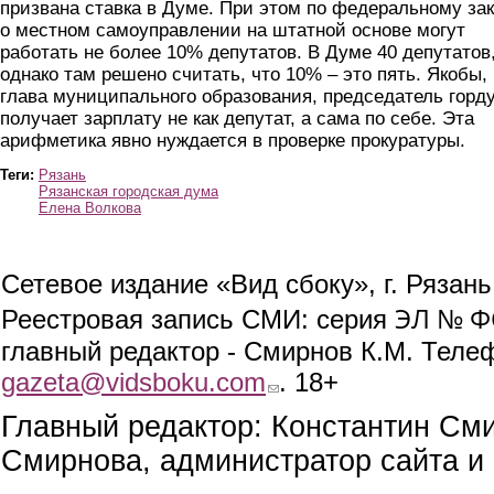
призвана ставка в Думе. При этом по федеральному за
о местном самоуправлении на штатной основе могут
работать не более 10% депутатов. В Думе 40 депутатов
однако там решено считать, что 10% – это пять. Якобы,
глава муниципального образования, председатель горд
получает зарплату не как депутат, а сама по себе. Эта
арифметика явно нуждается в проверке прокуратуры.
Теги:
Рязань
Рязанская городская дума
Елена Волкова
Сетевое издание «Вид сбоку», г. Рязан
ЭЛ № ФС
Реестровая запись СМИ: серия
главный редактор - Смирнов К.М. Телефо
gazeta@vidsboku.com
(link sends e-mail)
. 18+
Главный редактор: Константин См
Смирнова, администратор сайта и 