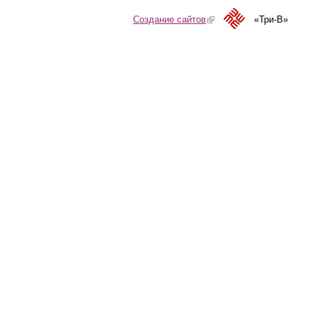
Создание сайтов
(link is external)
«Три-В»