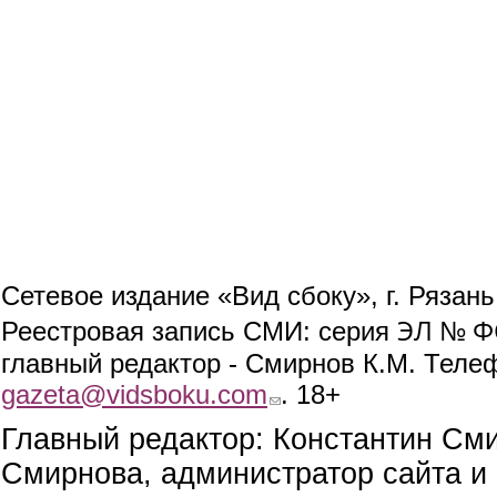
Сетевое издание «Вид сбоку», г. Рязан
ЭЛ № ФС
Реестровая запись СМИ: серия
главный редактор - Смирнов К.М. Телефо
gazeta@vidsboku.com
(link sends e-mail)
. 18+
Главный редактор: Константин См
Смирнова, администратор сайта и 