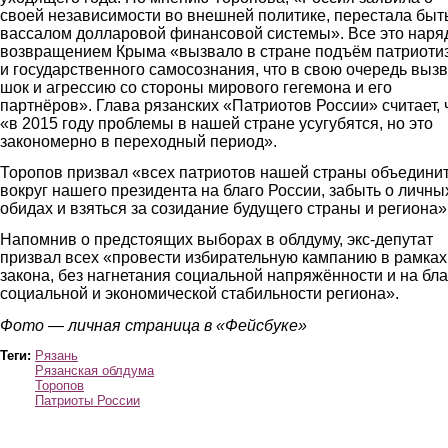
своей независимости во внешней политике, перестала быт
вассалом долларовой финансовой системы». Все это наря
возвращением Крыма «вызвало в стране подъём патриоти
и государственного самосознания, что в свою очередь выз
шок и агрессию со стороны мирового гегемона и его
партнёров». Глава рязанских «Патриотов России» считает, 
«в 2015 году проблемы в нашей стране усугубятся, но это
закономерно в переходный период».
Торопов призвал «всех патриотов нашей страны объедини
вокруг нашего президента на благо России, забыть о личны
обидах и взяться за созидание будущего страны и региона»
Напомнив о предстоящих выборах в облдуму, экс-депутат
призвал всех «провести избирательную кампанию в рамках
закона, без нагнетания социальной напряжённости и на бла
социальной и экономической стабильности региона».
Фото — личная страница в «Фейсбуке»
Теги:
Рязань
Рязанская облдума
Торопов
Патриоты России