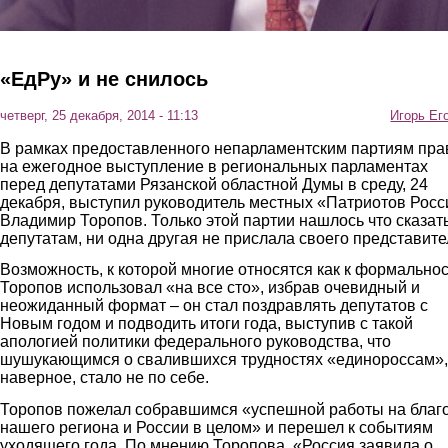
«ЕдРу» и не снилось
четверг, 25 декабря, 2014 - 11:13
Игорь Ег
В рамках предоставленного непарламентским партиям пра
на ежегодное выступление в региональных парламентах
перед депутатами Рязанской областной Думы в среду, 24
декабря, выступил руководитель местных «Патриотов Росс
Владимир Торопов. Только этой партии нашлось что сказат
депутатам, ни одна другая не прислала своего представите
Возможность, к которой многие относятся как к формальнос
Торопов использовал «на все сто», избрав очевидный и
неожиданный формат – он стал поздравлять депутатов с
Новым годом и подводить итоги года, выступив с такой
апологией политики федерального руководства, что
шушукающимся о свалившихся трудностях «единороссам»,
наверное, стало не по себе.
Торопов пожелал собравшимся «успешной работы на благ
нашего региона и России в целом» и перешел к событиям
уходящего года. По мнению Торопова, «Россия заявила о