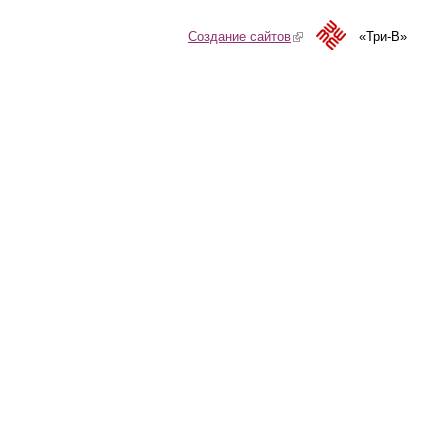
Создание сайтов
(link is external)
«Три-В»