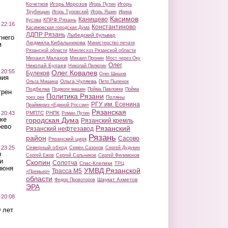
Кочетков
Игорь Морозов
Игорь
Игорь Путин
Трубицын
Игорь Туровский
Игорь Яшин
Ирина
Касимов
Канищево
КПРФ Рязань
Кусова
 22:16
Константиново
Касимовская городская Дума
ЛДПР Рязань
Лыбедский бульвар
тнего
Людмила Кибальникова
Министерство печати
м
Рязанской области
Минлесхоз Рязанской области
Михаил Малахов
Михаил Пронин
Мост через Оку
Олег
Николай Булаев
Николай Пилюгин
 20:55
Олег Ковалев
Булеков
Олег Шишов
ния
Ольга Чуляева
Ольга Мишина
Петр Пыленок
Подбелка
Поджоги машин
Пойма Павловки
Пойма
трен
Политика Рязани
Поляны
трех рек
РГУ им. Есенина
Праймериз «Единой России»
Рязанская
 20:43
РМПТС
РНПК
Роман Путин
ке
городская Дума
Рязанский кремль
оево
Рязанский
Рязанский нефтезавод
Рязань
район
Сасово
Рязанский цирк
 23:25
Северный обход
Семен Сазонов
Сергей Дудукин
ы
Сергей Ежов
Сергей Сальников
Сергей Филимонов
и
Скопин
Солотча
Спас-Клепики
ТРЦ
июня
УМВД Рязанской
Трасса М5
«Премьер»
области
Шаукат Ахметов
Федор Провоторов
ЭРА
 20:08
 лет