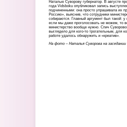
Наталью Суворову губернатор. В августе пр
года Vidsboku опубликовал запись выступле
подчиненными: она просто упрашивала их п
Россию», выяснив, что сотрудники министер
собираются. Главный аргумент был такой: у
если мы даже проголосовать не можем, то в
министерство вообще нужно. Спич Суворов
выглядело для кого-то трогательным, для ког
работе удалось обнаружить и «креатив».
На фото – Наталья Суворова на заседании