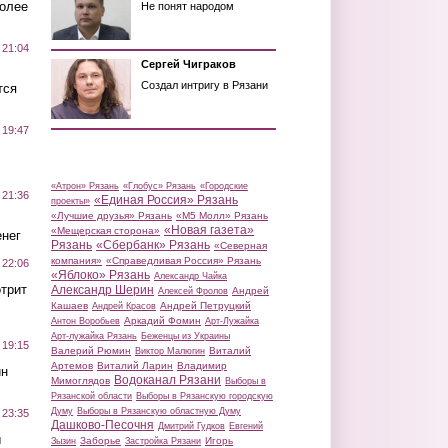
более
Не понят народом
 21:04
Сергей Чиграков
Создал интригу в Рязани
тся
 19:47
«Атрон» Рязань
«Глобус» Рязань
«Городские
 21:36
«Единая Россия» Рязань
проекты»
«Лучшие друзья» Рязань
«М5 Молл» Рязань
«Новая газета»
«Мещерская сторона»
нег
Рязань
«Сбербанк» Рязань
«Северная
компания»
«Справедливая Россия» Рязань
 22:06
«Яблоко» Рязань
Александр Чайка
трит
Александр Шерин
Андрей
Алексей Фролов
Кашаев
Андрей Петруцкий
Андрей Красов
Аркадий Фомин
Антон Воробьев
Арт-Лужайка
Арт-лужайка Рязань
Беженцы из Украины
 19:15
Валерий Рюмин
Виталий
Виктор Малюгин
Артемов
Виталий Ларин
Владимир
ин
Водоканал Рязани
Мимоглядов
Выборы в
Рязанской области
Выборы в Рязанскую городскую
Думу
Выборы в Рязанскую областную Думу
 23:35
Дашково-Песочня
Дмитрий Гудков
Евгений
ы
Заборье
Игорь
Зызин
Застройка Рязани