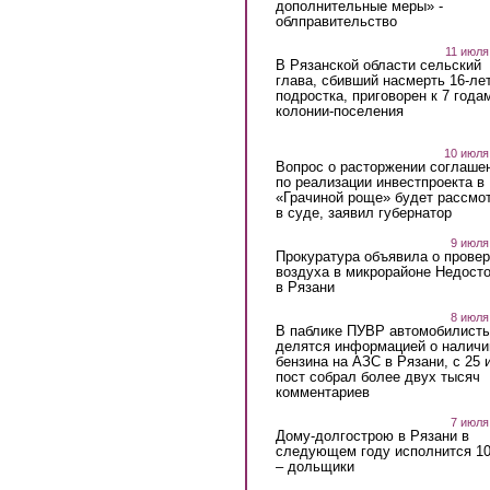
дополнительные меры» -
облправительство
11 июля
В Рязанской области сельский
глава, сбивший насмерть 16-ле
подростка, приговорен к 7 года
колонии-поселения
10 июля
Вопрос о расторжении соглаше
по реализации инвестпроекта в
«Грачиной роще» будет рассмо
в суде, заявил губернатор
9 июля
Прокуратура объявила о провер
воздуха в микрорайоне Недост
в Рязани
8 июля
В паблике ПУВР автомобилист
делятся информацией о наличи
бензина на АЗС в Рязани, с 25 
пост собрал более двух тысяч
комментариев
7 июля
Дому-долгострою в Рязани в
следующем году исполнится 10
– дольщики