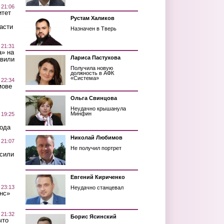
 21:06
итет
Рустам Халиков
асти
Назначен в Тверь
 21:31
а» на
Лариса Пастухова
авили
Получила новую
должность в АФК
«Система»
 22:34
мове
Ольга Свинцова
Неудачно крышанула
Минфин
 19:25
вода
Николай Любимов
 21:07
Не получил портрет
осили
Евгений Кириченко
 23:13
Неудачно станцевал
нс»
 21:32
Борис Ясинский
что