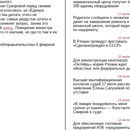
ошлого
перинатальный центр получит 
ния Суворовой перед своими
200 единиц оборудования
роголосовать за «Единую
17 июля
ства делать этого не
Родители сообщили о нехватке
 нас самые раздутые штаты и
денег на завершение ремонта в
озникнет вопрос, зачем это
рязанской школе, который веде
ой
здесь
. Поведение министра
по нацпроекту
о-то жалким, но где-то там в ее
16 июля
В Рязани проведут фестиваль
 облправительства 6 февраля
«Сделано/рождён в СССР»
15 июля
Для реконструкции кинотеатра
«Октябрь» мэрия Рязани ждет
областных или федеральных де
14 июля
Высшая квалификационная
коллегия судей 17 июля рассмо
заявление Елены Сапуновой об
отставке
13 июля
«В январе понадобилось меня
срочно устранить» — Констант
Смирнов в суде
12 июля
Для обеспечения топливом
предприятий АПК «предпринят