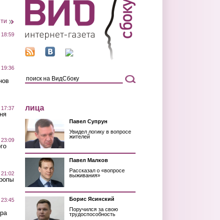
сти
 18:59
 19:36
нов
лица
 17:37
ня
Павел Супрун
Увидел логику в вопросе
жителей
 23:09
го
Павел Малков
Рассказал о «вопросе
 21:02
выживания»
Тропы
Борис Ясинский
 23:45
Поручился за свою
ра
трудоспособность