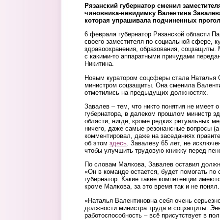
Рязанский губернатор сменил заместител
чиновника-невидимку Валентина Завалев
которая упрашивала подчиненных прогол
6 февраля губернатор Рязанской области П
своего заместителя по социальной сфере, 
здравоохранения, образования, соцзащиты. 
с какими-то аппаратными причудами переда
Никитина.
Новым куратором соцсферы стала Наталья 
министром соцзащиты. Она сменила Валент
отметились на предыдущих должностях.
Завалев – тем, что никто понятия не имеет 
губернатора, в далеком прошлом министр з
области, нигде, кроме редких ритуальных ме
ничего, даже самые резонансные вопросы (а 
комментировал, даже на заседаниях правит
об этом
здесь
. Завалеву 65 лет, не исключе
чтобы улучшить трудовую книжку перед пен
По словам Малкова, Завалев оставил должн
«Он в команде остается, будет помогать по 
губернатор. Какие такие компетенции имеютс
кроме Малкова, за это время так и не понял.
«Наталья Валентиновна себя очень серьезн
должности министра труда и соцзащиты. Эне
работоспособность – всё присутствует в пол