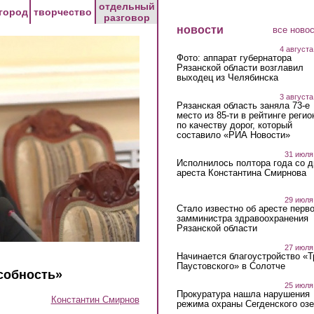
отдельный
город
творчество
разговор
новости
все ново
4 августа
Фото: аппарат губернатора
Рязанской области возглавил
выходец из Челябинска
3 августа
Рязанская область заняла 73-е
место из 85-ти в рейтинге регио
по качеству дорог, который
составило «РИА Новости»
31 июля
Исполнилось полтора года со д
ареста Константина Смирнова
29 июля
Стало известно об аресте перво
замминистра здравоохранения
Рязанской области
27 июля
Начинается благоустройство «
Паустовского» в Солотче
особность»
25 июля
Прокуратура нашла нарушения
Константин Смирнов
режима охраны Сегденского озе