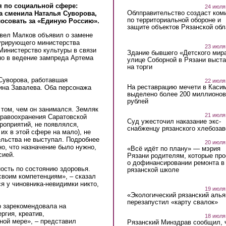
я по социальной сфере:
24 июля
Облправительство создаст ком
а сменила Наталья Суворова,
по территориальной обороне и
осовать за «Единую Россию».
защите объектов Рязанской обл
авел Малков объявил о замене
курирующего министерства
23 июля
Министерство культуры в связи
Здание бывшего «Детского мир
но в ведение зампреда Артема
улице Соборной в Рязани выст
на торги
Суворова, работавшая
22 июля
На реставрацию мечети в Каси
ина Завалева. Оба персонажа
выделено более 200 миллионов
рублей
о том, чем он занимался. Земляк
21 июля
дравоохранения Саратовской
Суд ужесточил наказание экс-
роприятий, не появлялся,
снабженцу рязанского хлебоза
их в этой сфере на мало), не
ельства не выступал. Подробнее
20 июля
но, что назначение было нужно,
«Всё идёт по плану» — мэрия
сией.
Рязани родителям, которые пр
о дофинансировании ремонта в
ость по состоянию здоровья.
рязанской школе
своим компетенциям», – сказал
я у чиновника-невидимки никто,
19 июля
«Экологический рязанский алья
перезапустил «карту свалок»
о зарекомендовала на
ргия, креатив,
18 июля
ной мере», – представил
Рязанский Минздрав сообщил, 