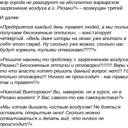
мэр города не реагируют на абсолютно варварское
загрязнение воздуха в г. Рязани?
» – возмущен третий.
И далее:
«
Предприятия каждый день травят людей, а мы тольк
получаем бесконечные отписки», –
констатирует
четвертый.
«Ведь даже шторы на окнах уже впитали в
себя этот смрад. Ну сколько уже можно, сколько нас
будут кормить тупыми отмазками????
»
«
Решите наконец то проблему с загрязнением воздуха
Рязани? Бесконечные отписки и отговорки!!!!!!!!! Веры 
то что власти хотят решить данный вопрос нет!!! Г
только отговорки!!! Ничего не происходит - как трави
так и травят!!!
»
«
Николай Викторович! Вы, наверное, не в курсе, но в
Рязани воняет! У Вас самого-то как самочувствие?
»
«
Мы хотим дышать чистым воздухом! Не бояться
оставить открытым окно! Сколько можно
отмалчиваться и делать вид, что ничего не
происходит
?»