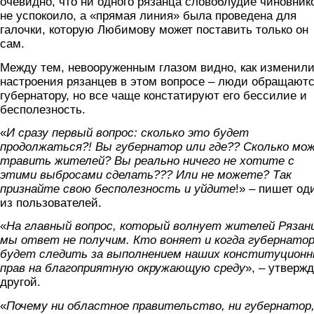
очевидно, что ни одного рязанца словоблудие чиновник
не успокоило, а «прямая линия» была проведена для
галочки, которую Любимову может поставить только он
сам.
Между тем, невооруженным глазом видно, как изменил
настроения рязанцев в этом вопросе – люди обращаютс
губернатору, но все чаще констатируют его бессилие и
бесполезность.
«
И сразу первый вопрос: сколько это будет
продолжаться?! Вы губернатор или где?? Сколько мо
травить жителей? Вы реально ничего не хотите с
этими выбросами сделать??? Или не можете? Так
признайте свою бесполезность и уйдите
!» – пишет од
из пользователей.
«
На главный вопрос, который волнует жителей Рязан
мы ответ не получим. Кто воняет и когда губернато
будет следить за выполнением наших конституцион
прав на благоприятную окружающую среду
», – утверж
другой.
«
Почему ни областное правительство, ни губернатор,