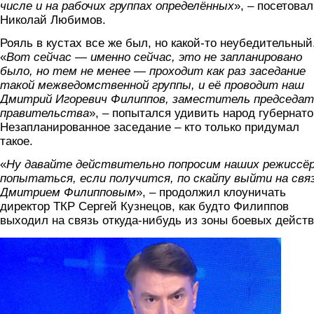
числе и на рабочих группах определённых
», – посетовал
Николай Любимов.
Рояль в кустах все же был, но какой-то неубедительный
«
Вот сейчас — именно сейчас, это не запланировано
было, но тем не менее — проходит как раз заседание
такой межведомственной группы, и её проводит наш
Дмитрий Игоревич Филиппов, заместитель председат
правительства
», – попытался удивить народ губернато
Незапланированное заседание – кто только придумал
такое.
«
Ну давайте действительно попросим наших режиссё
попытаться, если получится, по скайпу выйти на связ
Дмитрием Филипповым
», – продолжил клоуничать
директор ТКР Сергей Кузнецов, как будто Филиппов
выходил на связь откуда-нибудь из зоны боевых действ
kuznecov.png