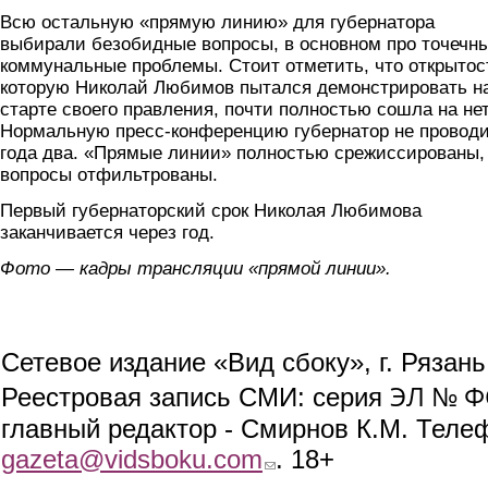
Всю остальную «прямую линию» для губернатора
выбирали безобидные вопросы, в основном про точечн
коммунальные проблемы. Стоит отметить, что открытос
которую Николай Любимов пытался демонстрировать н
старте своего правления, почти полностью сошла на нет
Нормальную пресс-конференцию губернатор не провод
года два. «Прямые линии» полностью срежиссированы,
вопросы отфильтрованы.
Первый губернаторский срок Николая Любимова
заканчивается через год.
Фото — кадры трансляции «прямой линии».
Сетевое издание «Вид сбоку», г. Рязан
ЭЛ № ФС
Реестровая запись СМИ: серия
главный редактор - Смирнов К.М. Телефо
gazeta@vidsboku.com
(link sends e-mail)
. 18+