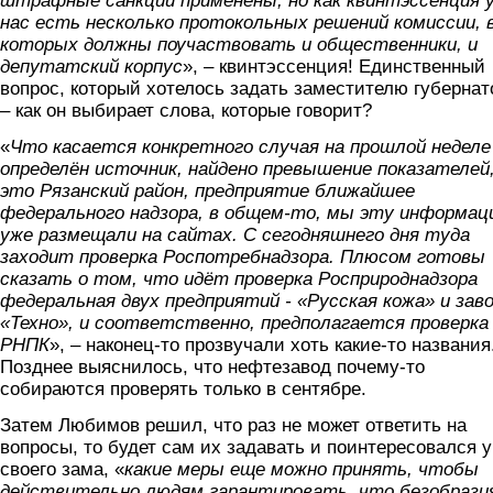
штрафные санкции применены, но как квинтэссенция 
нас есть несколько протокольных решений комиссии, 
которых должны поучаствовать и общественники, и
депутатский корпус
», – квинтэссенция! Единственный
вопрос, который хотелось задать заместителю губернат
– как он выбирает слова, которые говорит?
«
Что касается конкретного случая на прошлой недел
определён источник, найдено превышение показателей
это Рязанский район, предприятие ближайшее
федерального надзора, в общем-то, мы эту информац
уже размещали на сайтах. С сегодняшнего дня туда
заходит проверка Роспотребнадзора. Плюсом готовы
сказать о том, что идёт проверка Росприроднадзора
федеральная двух предприятий - «Русская кожа» и зав
«Техно», и соответственно, предполагается проверка
РНПК
», – наконец-то прозвучали хоть какие-то названия
Позднее выяснилось, что нефтезавод почему-то
собираются проверять только в сентябре.
Затем Любимов решил, что раз не может ответить на
вопросы, то будет сам их задавать и поинтересовался у
своего зама, «
какие меры еще можно принять, чтобы
действительно людям гарантировать, что безобрази