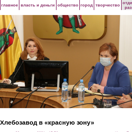
Перейти к основному содержанию
отд
главное
власть и деньги
общество
город
творчество
ра
Хлебозавод в «красную зону»