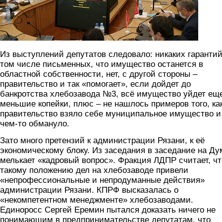
Из выступлений депутатов следовало: никаких гарантий
том числе письменных, что имущество останется в
областной собственности, нет, с другой стороны –
правительство и так «помогает», если дойдет до
банкротства хлебозавода №3, всё имущество уйдет еще
меньшие копейки, плюс – не нашлось примеров того, ка
правительство взяло себе муниципальное имущество и
чем-то обмануло.
Зато много претензий к администрации Рязани, к её
экономическому блоку. Из заседания в заседание на Ду
мелькает «кадровый вопрос». Фракция ЛДПР считает, чт
такому положению дел на хлебозаводе привели
«непрофессиональные и непродуманные действия»
администрации Рязани. КПРФ высказалась о
«некомпетентном менеджменте» хлебозаводами.
Единоросс Сергей Еремин пытался доказать ничего не
понимающим в предпринимательстве депутатам, что