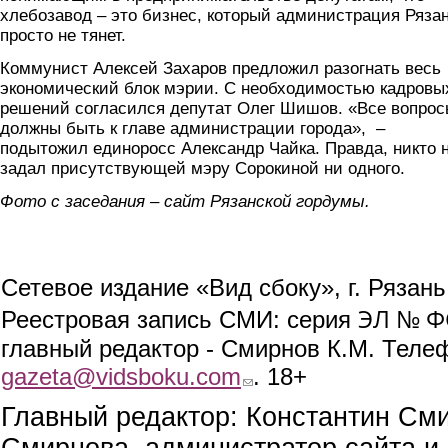
хлебозавод – это бизнес, который администрация Ряза
просто не тянет.
Коммунист Алексей Захаров предложил разогнать весь
экономический блок мэрии. С необходимостью кадровы
решений согласился депутат Олег Шишов. «Все вопро
должны быть к главе администрации города», –
подытожил единоросс Александр Чайка. Правда, никто 
задал присутствующей мэру Сорокиной ни одного.
Фото с заседания – сайт Рязанской гордумы.
Сетевое издание «Вид сбоку», г. Рязан
ЭЛ № ФС
Реестровая запись СМИ: серия
главный редактор - Смирнов К.М. Телефо
gazeta@vidsboku.com
(link sends e-mail)
. 18+
Главный редактор: Константин См