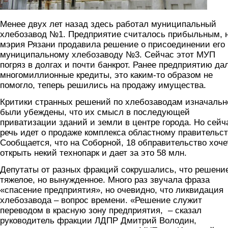
Менее двух лет назад здесь работал муниципальный
хлебозавод №1. Предприятие считалось прибыльным, 
мэрия Рязани продавила решение о присоединении его 
муниципальному хлебозаводу №3. Сейчас этот МУП
погряз в долгах и почти банкрот. Ранее предприятию да
многомиллионные кредиты, это каким-то образом не
помогло, теперь решились на продажу имущества.
Критики странных решений по хлебозаводам изначальн
были убеждены, что их смысл в последующей
приватизации зданий и земли в центре города. Но сейч
речь идет о продаже комплекса областному правительст
Сообщается, что на Соборной, 18 обправительство хоче
открыть некий технопарк и дает за это 58 млн.
Депутаты от разных фракций сокрушались, что решени
тяжелое, но вынужденное. Много раз звучала фраза
«спасение предприятия», но очевидно, что ликвидация
хлебозавода – вопрос времени. «Решение служит
переводом в красную зону предприятия, – сказал
руководитель фракции ЛДПР Дмитрий Володин,