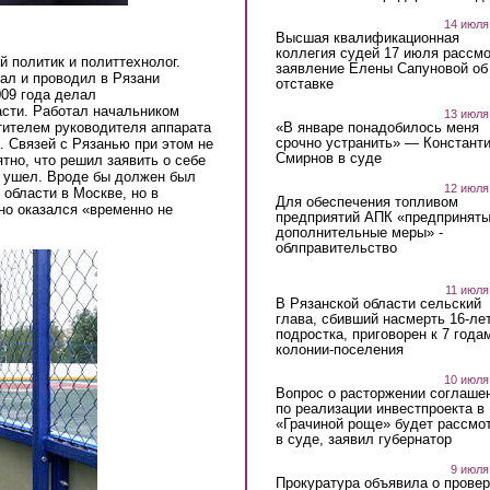
14 июля
Высшая квалификационная
коллегия судей 17 июля рассмо
политик и политтехнолог.
заявление Елены Сапуновой об
ал и проводил в Рязани
отставке
009 года делал
асти. Работал начальником
13 июля
«В январе понадобилось меня
тителем руководителя аппарата
срочно устранить» — Констант
. Связей с Рязанью при этом не
Смирнов в суде
тно, что решил заявить о себе
н ушел. Вроде бы должен был
12 июля
 области в Москве, но в
Для обеспечения топливом
но оказался «временно не
предприятий АПК «предпринят
дополнительные меры» -
облправительство
11 июля
В Рязанской области сельский
глава, сбивший насмерть 16-ле
подростка, приговорен к 7 года
колонии-поселения
10 июля
Вопрос о расторжении соглаше
по реализации инвестпроекта в
«Грачиной роще» будет рассмо
в суде, заявил губернатор
9 июля
Прокуратура объявила о провер