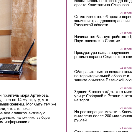
Исполнилось полтора года со д
ареста Константина Смирнова
29 июля
Стало известно об аресте перво
замминистра здравоохранения
Рязанской области
27 июля
Начинается благоустройство «
Паустовского» в Солотче
25 июля
Прокуратура нашла нарушения
режима охраны Сегденского озе
24 июля
Облправительство создаст ком
по территориальной обороне и
защите объектов Рязанской обл
23 июля
Здание бывшего «Детского мир
й приятель мэра Артемова.
улице Соборной в Рязани выст
 шел по 14-му округу, что
на торги
овыдвижением. Мог быть тем же
22 июля
ли, что это некая
На реставрацию мечети в Каси
ра вел слишком активную
выделено более 200 миллионов
 данным, напомним, выборы
рублей
ом информации о
21 июля
Суд ужесточил наказание экс-