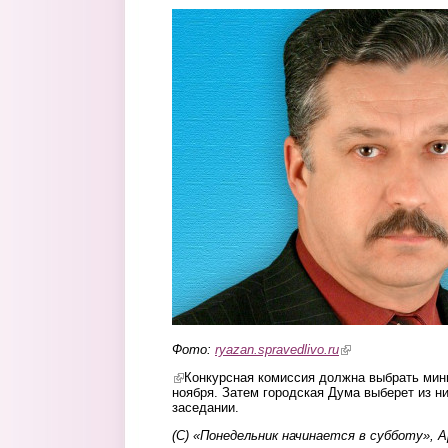
zhilyay.jpg
Фото:
ryazan.spravedlivo.ru
(link is external)
(link is external)
Конкурсная комиссия должна выбрать мин
ноября. Затем городская Дума выберет из н
заседании.
(С) «Понедельник начинается в субботу», 