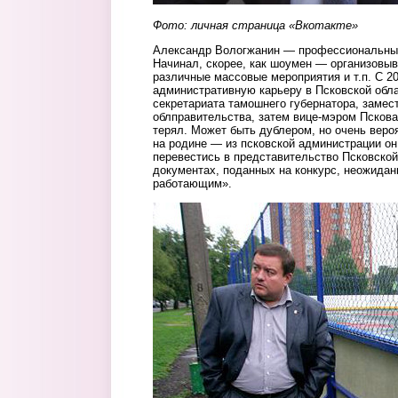
Фото: личная страница «Вкотакте»
Александр Вологжанин — профессиональный 
Начинал, скорее, как шоумен — организовыв
различные массовые мероприятия и т.п. С 2
административную карьеру в Псковской обл
секретариата тамошнего губернатора, замес
облправительства, затем вице-мэром Пскова
терял. Может быть дублером, но очень вероя
на родине — из псковской администрации о
перевестись в представительство Псковской
документах, поданных на конкурс, неожидан
работающим».
3.jpg