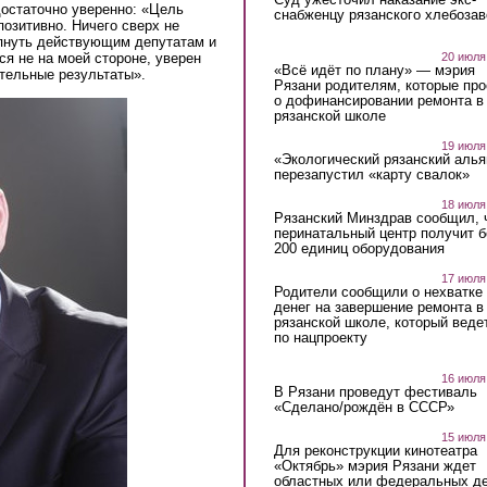
достаточно уверенно: «Цель
снабженцу рязанского хлебоза
позитивно. Ничего сверх не
рпнуть действующим депутатам и
20 июля
ся не на моей стороне, уверен
«Всё идёт по плану» — мэрия
тельные результаты».
Рязани родителям, которые пр
о дофинансировании ремонта в
рязанской школе
19 июля
«Экологический рязанский алья
перезапустил «карту свалок»
18 июля
Рязанский Минздрав сообщил, 
перинатальный центр получит 
200 единиц оборудования
17 июля
Родители сообщили о нехватке
денег на завершение ремонта в
рязанской школе, который веде
по нацпроекту
16 июля
В Рязани проведут фестиваль
«Сделано/рождён в СССР»
15 июля
Для реконструкции кинотеатра
«Октябрь» мэрия Рязани ждет
областных или федеральных де