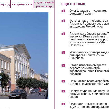
отдельный
еще по теме
город
творчество
разговор
Олег Шалаев отпущен под
домашний арест
Фото: аппарат губернатора
Рязанской области возглав
выходец из Челябинска
Рязанская область заняла 7
место из 85-ти в рейтинге
регионов по качеству дорог,
который составило «РИА
Новости»
Исполнилось полтора года 
дня ареста Константина
Смирнова
Стало известно об аресте
первого замминистра
здравоохранения Рязанско
области
Начинается благоустройств
«Тропы Паустовского» в Со
Прокуратура нашла наруш
режима охраны Сегденского
озера
Облправительство создаст
комитет по территориально