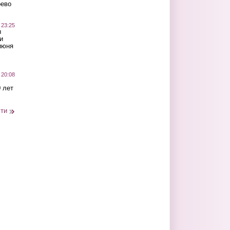
оево
 23:25
ы
и
июня
 20:08
 лет
сти