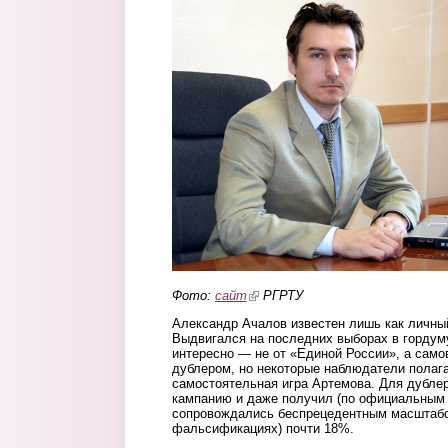
Фото:
сайт
(link is external)
РГРТУ
Александр Ачалов известен лишь как личны
Выдвигался на последних выборах в гордуму,
интересно — не от «Единой России», а сам
дублером, но некоторые наблюдатели полага
самостоятельная игра Артемова. Для дубле
кампанию и даже получил (по официальным
сопровождались беспрецедентным масштаб
фальсификациях) почти 18%.