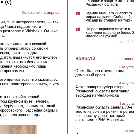
 (c)
обороне и защите объектов
Рязанской области
Константин Смирнов
Здание бывшего «Детского
мира» на улице Соборной в
Рязани выставили на торги
ии, я не интересовался», — так
др Чайка подвел итоги
На реставрацию мечети в
 разговоре с Vidsboku. Однако
Касимове выделено более 
ть.
миллионов рублей
1 из 4121
о очевидна, что никакой
сть определилась со своим
емов, никто не ждал.
одится, выдвинутся его дублеры
новости
все ново
ь, кто-то, кто без лишних
вижения необходимо лишь
6 августа
Олег Шалаев отпущен под
ие программы.
домашний арест
етендентов есть что сказать. А,
4 августа
з них, поинтересовавшись, в чем
Фото: аппарат губернатора
Рязанской области возглавил
выходец из Челябинска
ета по хозяйственной
этом крупном вузе человек,
3 августа
. Курировал, например, такой
Рязанская область заняла 73-е
оросовского» бассейна рядом с
место из 85-ти в рейтинге регио
а, расположенная вдоль
по качеству дорог, который
составило «РИА Новости»
31 июля