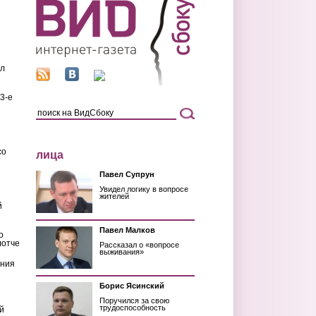
ил
3-е
со
лица
Павел Супрун
Увидел логику в вопросе
жителей
й
Павел Малков
о
лотче
Рассказал о «вопросе
выживания»
ения
Борис Ясинский
Поручился за свою
трудоспособность
й