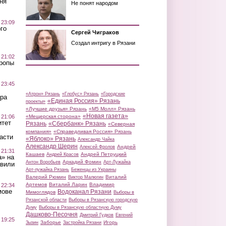
ня
Не понят народом
 23:09
го
Сергей Чиграков
Создал интригу в Рязани
 21:02
Тропы
 23:45
«Атрон» Рязань
«Глобус» Рязань
«Городские
ра
«Единая Россия» Рязань
проекты»
«Лучшие друзья» Рязань
«М5 Молл» Рязань
«Новая газета»
 21:06
«Мещерская сторона»
итет
Рязань
«Сбербанк» Рязань
«Северная
компания»
«Справедливая Россия» Рязань
асти
«Яблоко» Рязань
Александр Чайка
Александр Шерин
Андрей
Алексей Фролов
 21:31
Кашаев
Андрей Петруцкий
Андрей Красов
а» на
Аркадий Фомин
Антон Воробьев
Арт-Лужайка
авили
Арт-лужайка Рязань
Беженцы из Украины
Валерий Рюмин
Виталий
Виктор Малюгин
Артемов
Виталий Ларин
Владимир
 22:34
мове
Водоканал Рязани
Мимоглядов
Выборы в
Рязанской области
Выборы в Рязанскую городскую
Думу
Выборы в Рязанскую областную Думу
Дашково-Песочня
Дмитрий Гудков
Евгений
 19:25
Заборье
Игорь
Зызин
Застройка Рязани