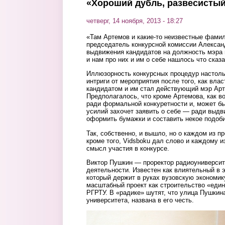
«Хороший дубль, развесистый»
четверг, 14 ноября, 2013 - 18:27
«Там Артемов и какие-то неизвестные фамил
председатель конкурсной комиссии Алексан
выдвижения кандидатов на должность мэра в
и нам про них и им о себе нашлось что сказа
Иллюзорность конкурсных процедур настольк
интриги от мероприятия после того, как вла
кандидатом и им стал действующий мэр Арт
Предполагалось, что кроме Артемова, как в
ради формальной конкуретности и, может быт
усилий захочет заявить о себе — ради выд
оформить бумажки и составить некое подоб
Так, собственно, и вышло, но о каждом из пр
кроме того, Vidsboku дал слово и каждому и
смысл участия в конкурсе.
Виктор Пушкин — проректор радиоуниверсит
деятельности. Известен как влиятельный в 
который держит в руках вузовскую экономику
масштабный проект как строительство «един
РГРТУ. В «радике» шутят, что улица Пушкин
университета, названа в его честь.
pushkin1.jpg