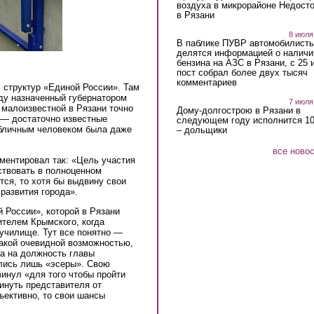
воздуха в микрорайоне Недост
в Рязани
8 июля
В паблике ПУВР автомобилист
делятся информацией о наличи
бензина на АЗС в Рязани, с 25 
пост собрал более двух тысяч
комментариев
 структур «Единой России». Там
ду назначенный губернатором
7 июля
малоизвестной в Рязани точно
Дому-долгострою в Рязани в
 — достаточно известные
следующем году исполнится 10
убличным человеком была даже
– дольщики
все ново
ментировал так: «Цель участия
ствовать в полноценном
тся, то хотя бы выдвину свои
развития города».
России», которой в Рязани
телем Крымского, когда
училище. Тут все понятно —
такой очевидной возможностью,
та на должность главы
ались лишь «эсеры». Свою
винул «для того чтобы пройти
инуть представителя от
ъективно, то свои шансы