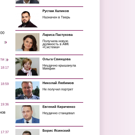
Рустам Халиков
Назначен в Тверь
200
Лариса Пастухова
Получила новую
следующая ›
должность в АФК
«Система»
сти
Ольга Свинцова
Неудачно крышанула
 18:17
Минфин
Николай Любимов
 18:59
Не получил портрет
 19:36
Евгений Кириченко
нов
Неудачно станцевал
Борис Ясинский
 17:37