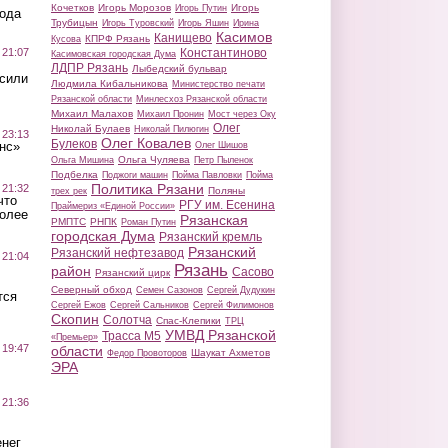
Кочетков
Игорь Морозов
Игорь
Игорь Путин
вода
Трубицын
Игорь Туровский
Игорь Яшин
Ирина
Касимов
Канищево
КПРФ Рязань
Кусова
 21:07
Константиново
Касимовская городская Дума
ЛДПР Рязань
Лыбедский бульвар
осили
Людмила Кибальникова
Министерство печати
Рязанской области
Минлесхоз Рязанской области
Михаил Малахов
Михаил Пронин
Мост через Оку
Олег
Николай Булаев
Николай Пилюгин
 23:13
Олег Ковалев
Булеков
нс»
Олег Шишов
Ольга Чуляева
Ольга Мишина
Петр Пыленок
Подбелка
Поджоги машин
Пойма Павловки
Пойма
Политика Рязани
 21:32
Поляны
трех рек
что
РГУ им. Есенина
Праймериз «Единой России»
более
Рязанская
РМПТС
РНПК
Роман Путин
городская Дума
Рязанский кремль
Рязанский
Рязанский нефтезавод
 21:04
Рязань
район
Сасово
Рязанский цирк
Северный обход
Семен Сазонов
Сергей Дудукин
тся
Сергей Ежов
Сергей Сальников
Сергей Филимонов
Скопин
Солотча
Спас-Клепики
ТРЦ
УМВД Рязанской
Трасса М5
«Премьер»
 19:47
области
Шаукат Ахметов
Федор Провоторов
ЭРА
 21:36
нег