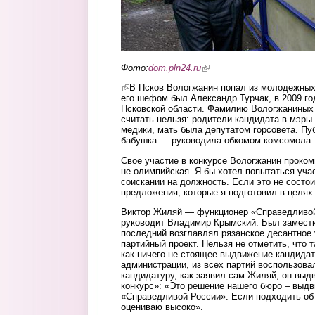
Фото:
dom.pln24.ru
(link is external)
(link is external)
В Псков Вологжанин попал из молодежных
его шефом был Александр Турчак, в 2009 го
Псковской области. Фамилию Вологжаниных 
считать нельзя: родители кандидата в мэры
медики, мать была депутатом горсовета. П
бабушка — руководила обкомом комсомола.
Свое участие в конкурсе Вологжанин проком
не олимпийская. Я бы хотел попытаться уча
соискании на должность. Если это не состои
предложения, которые я подготовил в целях 
Виктор Жиляй — функционер «Справедливой 
руководит Владимир Крымский. Был замести
последний возглавлял рязанское десантное 
партийный проект. Нельзя не отметить, что 
как ничего не стоящее выдвижение кандида
администрации, из всех партий воспользов
кандидатуру, как заявил сам Жиляй, он выд
конкурс»: «Это решение нашего бюро – выдв
«Справедливой России». Если подходить об
оцениваю высоко».