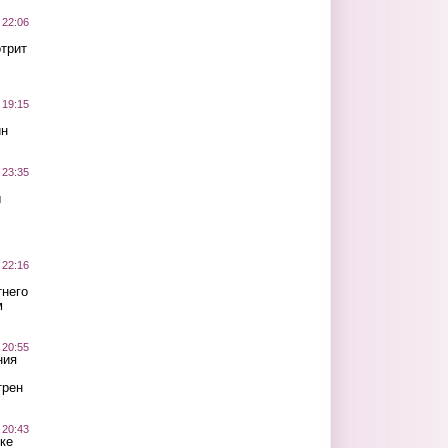
 22:06
трит
 19:15
ин
 23:35
ы
 22:16
тнего
м
 20:55
ния
трен
 20:43
ке