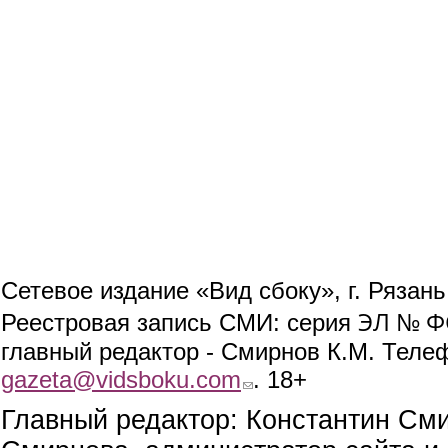
Сетевое издание «Вид сбоку», г. Рязан
ЭЛ № ФС
Реестровая запись СМИ: серия
главный редактор - Смирнов К.М. Телефо
gazeta@vidsboku.com
(link sends e-mail)
. 18+
Главный редактор: Константин См