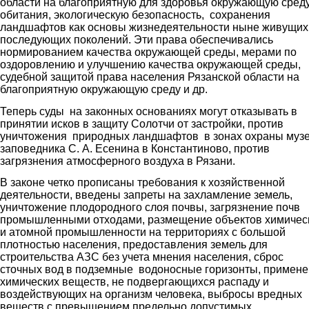
области на благоприятную для здоровья окружающую сред
обитания, экологическую безопасность, сохранения
ландшафтов как основы жизнедеятельности ныне живущих
последующих поколений. Эти права обеспечивались
нормированием качества окружающей среды, мерами по
оздоровлению и улучшению качества окружающей среды,
судебной защитой права населения Рязанской области на
благоприятную окружающую среду и др.
Теперь суды на законных основаниях могут отказывать в
принятии исков в защиту Солотчи от застройки, против
уничтожения природных ландшафтов в зонах охраны музе
заповедника С. А. Есенина в Константиново, против
загрязнения атмосферного воздуха в Рязани.
В законе четко прописаны требования к хозяйственной
деятельности, введены запреты на захламление земель,
уничтожение плодородного слоя почвы, загрязнение почв
промышленными отходами, размещение объектов химичес
и атомной промышленности на территориях с большой
плотностью населения, предоставления земель для
строительства АЗС без учета мнения населения, сброс
сточных вод в подземные водоносные горизонты, примен
химических веществ, не подвергающихся распаду и
воздействующих на организм человека, выбросы вредных
веществ с превышением предельно допустимых