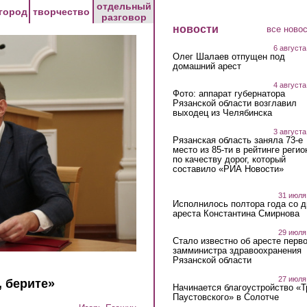
отдельный
город
творчество
разговор
новости
все ново
6 августа
Олег Шалаев отпущен под
домашний арест
4 августа
Фото: аппарат губернатора
Рязанской области возглавил
выходец из Челябинска
3 августа
Рязанская область заняла 73-е
место из 85-ти в рейтинге регио
по качеству дорог, который
составило «РИА Новости»
31 июля
Исполнилось полтора года со д
ареста Константина Смирнова
29 июля
Стало известно об аресте перво
замминистра здравоохранения
Рязанской области
27 июля
, берите»
Начинается благоустройство «
Паустовского» в Солотче