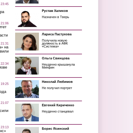
 23:45
Рустам Халиков
ра
Назначен в Тверь
 21:06
итет
Лариса Пастухова
асти
Получила новую
 21:31
должность в АФК
«Система»
а» на
авили
Ольга Свинцова
 22:34
Неудачно крышанула
мове
Минфин
Николай Любимов
 19:25
Не получил портрет
вода
 21:07
Евгений Кириченко
осили
Неудачно станцевал
 23:13
Борис Ясинский
нс»