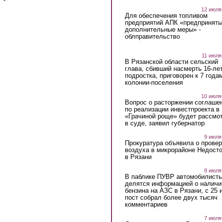
12 июля
Для обеспечения топливом
предприятий АПК «предпринят
дополнительные меры» -
облправительство
11 июля
В Рязанской области сельский
глава, сбивший насмерть 16-ле
подростка, приговорен к 7 года
колонии-поселения
10 июля
Вопрос о расторжении соглаше
по реализации инвестпроекта в
«Грачиной роще» будет рассмо
в суде, заявил губернатор
9 июля
Прокуратура объявила о провер
воздуха в микрорайоне Недост
в Рязани
8 июля
В паблике ПУВР автомобилист
делятся информацией о наличи
бензина на АЗС в Рязани, с 25 
пост собрал более двух тысяч
комментариев
7 июля