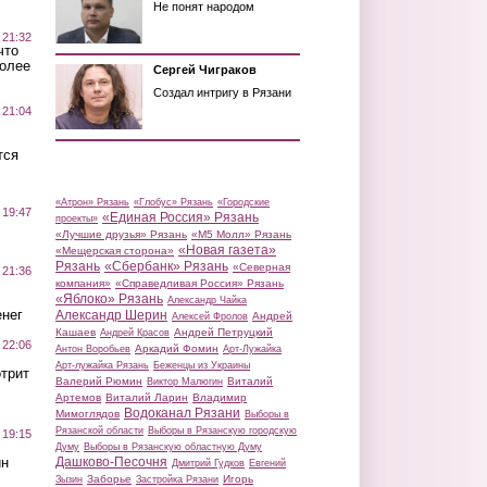
Не понят народом
 21:32
что
более
Сергей Чиграков
Создал интригу в Рязани
 21:04
тся
«Атрон» Рязань
«Глобус» Рязань
«Городские
 19:47
«Единая Россия» Рязань
проекты»
«Лучшие друзья» Рязань
«М5 Молл» Рязань
«Новая газета»
«Мещерская сторона»
Рязань
«Сбербанк» Рязань
«Северная
 21:36
компания»
«Справедливая Россия» Рязань
«Яблоко» Рязань
Александр Чайка
нег
Александр Шерин
Андрей
Алексей Фролов
Кашаев
Андрей Петруцкий
Андрей Красов
 22:06
Аркадий Фомин
Антон Воробьев
Арт-Лужайка
Арт-лужайка Рязань
Беженцы из Украины
трит
Валерий Рюмин
Виталий
Виктор Малюгин
Артемов
Виталий Ларин
Владимир
Водоканал Рязани
Мимоглядов
Выборы в
Рязанской области
Выборы в Рязанскую городскую
 19:15
Думу
Выборы в Рязанскую областную Думу
ин
Дашково-Песочня
Дмитрий Гудков
Евгений
Заборье
Игорь
Зызин
Застройка Рязани