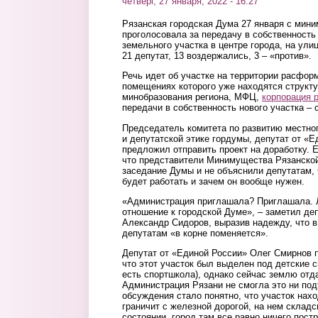
четверг, 27 января, 2022 - 16:27
Рязанская городская Дума 27 января с мин
проголосовала за передачу в собственность
земельного участка в центре города, на ули
21 депутат, 13 воздержались, 3 – «против».
Речь идет об участке на территории расфор
помещениях которого уже находятся структ
минобразования региона, МФЦ,
корпорация 
передачи в собственность нового участка – с
Председатель комитета по развитию местно
и депутатской этике гордумы, депутат от «
предложил отправить проект на доработку. 
что представители Минимущества Рязанской
заседание Думы и не объяснили депутатам, ч
будет работать и зачем он вообще нужен.
«Администрация приглашала? Приглашала. Л
отношение к городской Думе», – заметил де
Александр Сидоров, выразив надежду, что 
депутатам «в корне поменяется».
Депутат от «Единой России» Олег Смирнов 
что этот участок был выделен под детские 
есть спортшкола), однако сейчас землю отд
Администрация Рязани не смогла это ни подт
обсуждения стало понятно, что участок нах
граничит с железной дорогой, на нем склад
состоянии, город там все равно ничего постр