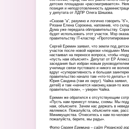
детских площадках «рассматривается». Нея
позиция и неподготовленность администрац
у депутата от ЛДПР Олега Шишова.
«Сказав “а”, разумно и логично говорить “б”
Рязани Елена Сорокина, напомнив, что скла
Дума уже передала облправительству. Сорок
будет использовать этот участок. Мэр оказа
правительству IT-кластер: «Прототипировани
Сергей Еремин заявил, что земли под детск
участок после новой нарезки «людьми» Мин
настаивал на переносе вопроса, чтобы «подр
«пусть нам объяснят». Депутат от ЕР Алекс
заседания был избран новым руководителем
училище связи пустовало и никого не волнов
вдруг «суперактивность и большая заинтере
правительство начало там «что-то делать» п
Юрия Сандина (там их округ). Чайка заявил, 
детей) и там «начнется наконец какая-то жиз
правительством», – уверен Чайка.
Еремин же обратился к отсутствующим сотр
«Пусть нам принесут планы, схемы. Мы под
нам, объясните. Зачем нас держать в невед
являемся. Пожалуйста, объясните нам, расс
Минимущества. Отнеситесь к нам по-человеч
пожалуйста, берите, мы рады».
Фото Сергея Еремина – сайт Рязанской го