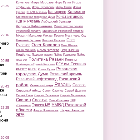
Кочетков
Игорь Морозов
Игорь
Игорь Путин
 23:35
Трубицын
Игорь Туровский
Игорь Яшин
Ирина
Касимов
Канищево
КПРФ Рязань
Кусова
ы
Константиново
Касимовская городская Дума
ЛДПР Рязань
Лыбедский бульвар
Людмила Кибальникова
Министерство печати
Рязанской области
Минлесхоз Рязанской области
 22:16
Михаил Малахов
Михаил Пронин
Мост через Оку
Олег
Николай Булаев
Николай Пилюгин
тнего
Олег Ковалев
Булеков
Олег Шишов
м
Ольга Чуляева
Ольга Мишина
Петр Пыленок
Подбелка
Поджоги машин
Пойма Павловки
Пойма
Политика Рязани
Поляны
трех рек
 20:55
РГУ им. Есенина
ния
Праймериз «Единой России»
Рязанская
РМПТС
РНПК
Роман Путин
трен
городская Дума
Рязанский кремль
Рязанский
Рязанский нефтезавод
Рязань
район
Сасово
Рязанский цирк
 20:43
ке
Северный обход
Семен Сазонов
Сергей Дудукин
оево
Сергей Ежов
Сергей Сальников
Сергей Филимонов
Скопин
Солотча
Спас-Клепики
ТРЦ
УМВД Рязанской
Трасса М5
«Премьер»
 23:25
области
Шаукат Ахметов
Федор Провоторов
ы
ЭРА
и
июня
 20:08