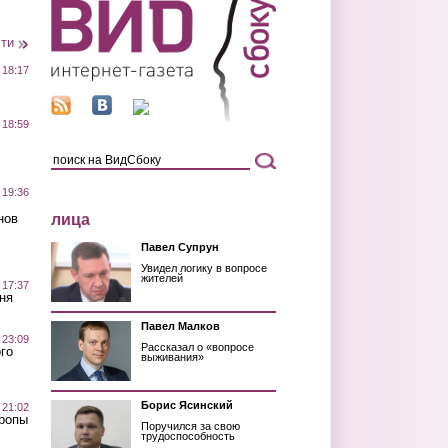
сти
 18:17
 18:59
 19:36
лица
нов
Павел Супрун
Увидел логику в вопросе
жителей
 17:37
ня
Павел Малков
 23:09
Рассказал о «вопросе
го
выживания»
Борис Ясинский
 21:02
Тропы
Поручился за свою
трудоспособность