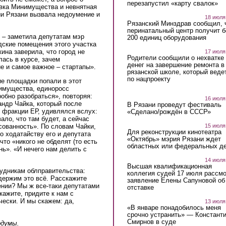
перезапустил «карту свалок»
вка Минимущества и невнятная
ии Рязани вызвала недоумение и
18 июля
Рязанский Минздрав сообщил, 
перинатальный центр получит 
», – заметила депутатам мэр
200 единиц оборудования
дские помещения этого участка
ина заверила, что город не
17 июля
Родители сообщили о нехватке
лась в курсе, зачем
денег на завершение ремонта в
е и самое важное – стартапы».
рязанской школе, который веде
по нацпроекту
ие площадки попали в этот
имущества, единоросс
обно разобраться», повторяя:
16 июля
андр Чайка, который после
В Рязани проведут фестиваль
 фракции ЕР, удивлялся вслух:
«Сделано/рождён в СССР»
ало, что там будет, а сейчас
15 июля
сованность». По словам Чайки,
Для реконструкции кинотеатра
о ходатайству его и депутата
«Октябрь» мэрия Рязани ждет
что «никого не обделят (то есть
областных или федеральных де
нь». «И нечего нам делить с
14 июля
Высшая квалификационная
удникам облправительства:
коллегия судей 17 июля рассмо
держим это всё. Расскажите
заявление Елены Сапуновой об
ении? Мы ж все-таки депутатами
отставке
кажите, придите к нам с
ески. И мы скажем: да,
13 июля
«В январе понадобилось меня
срочно устранить» — Констант
Смирнов в суде
рдумы.