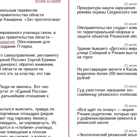
Игорь Егошин
25 июля
Прокуратура нашла нарушения
имальным перевесом
режима охраны Сегденского озе
 правительства области
це Каширина. «За» проголосовал
24 июля
Облправительство создаст ком
по территориальной обороне и
мированного училища связи, в
защите объектов Рязанской обл
уры правительства области –
развития
. Обоснование для
23 июля
оздание IT-парка.
Здание бывшего «Детского мир
улице Соборной в Рязани выст
го самоуправления, регламенту
на торги
Единой России» Сергей Еремин
Единоросс обратил внимание,
22 июля
 области не пришли на
На реставрацию мечети в Каси
выделено более 200 миллионов
то это за кластер, кто там
рублей
21 июля
юди не явились. Вот оно
Суд ужесточил наказание экс-
путат от «Единой России»
снабженцу рязанского хлебоза
в дальнейшем отношение к
20 июля
пытался выяснить, правда ли
«Всё идёт по плану» — мэрия
спортивные площадки (рядом
Рязани родителям, которые пр
о дофинансировании ремонта в
ают под парковку бизнесу.
рязанской школе
вердить, ни опровергнуть. Из
одится в «глубине» училища,
19 июля
ские помещения в плохом
«Экологический рязанский алья
оить не сможет, а вопрос о