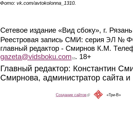
Фото: vk.com/avtokolonna_1310.
Сетевое издание «Вид сбоку», г. Рязан
ЭЛ № ФС
Реестровая запись СМИ: серия
главный редактор - Смирнов К.М. Телефо
gazeta@vidsboku.com
(link sends e-mail)
. 18+
Главный редактор: Константин См
Смирнова, администратор сайта и 
Создание сайтов
(link is external)
«Три-В»