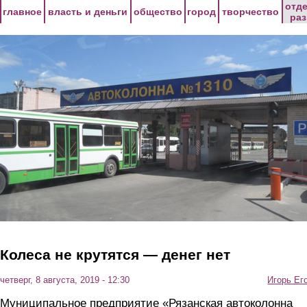
Перейти к основному содержанию
отд
главное
власть и деньги
общество
город
творчество
ра
Колеса не крутятся — денег нет
четверг, 8 августа, 2019 - 12:30
Игорь Ег
Муниципальное предприятие «Рязанская автоколонна