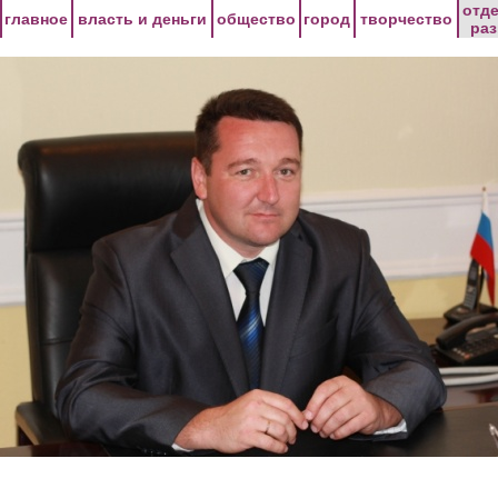
Перейти к основному содержанию
отд
главное
власть и деньги
общество
город
творчество
ра