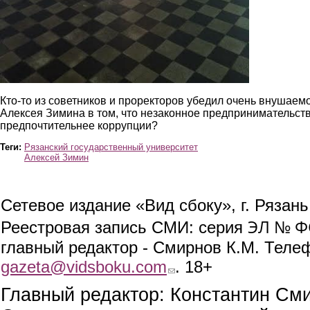
Кто-то из советников и проректоров убедил очень внушаем
Алексея Зимина в том, что незаконное предпринимательст
предпочтительнее коррупции?
Теги:
Рязанский государственный университет
Алексей Зимин
Сетевое издание «Вид сбоку», г. Рязан
ЭЛ № ФС
Реестровая запись СМИ: серия
главный редактор - Смирнов К.М. Телефо
gazeta@vidsboku.com
(link sends e-mail)
. 18+
Главный редактор: Константин См