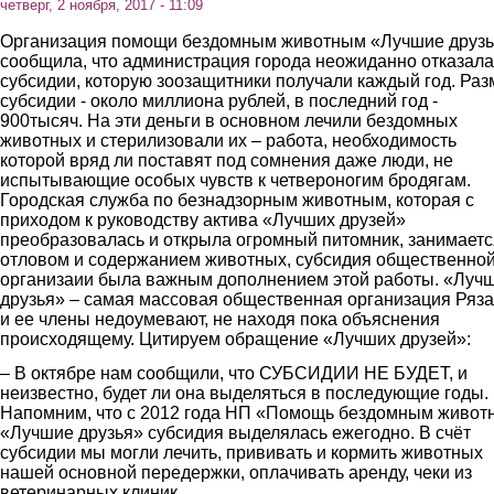
четверг, 2 ноября, 2017 - 11:09
Организация помощи бездомным животным «Лучшие друз
сообщила, что администрация города неожиданно отказала
субсидии, которую зоозащитники получали каждый год. Раз
субсидии - около миллиона рублей, в последний год -
900тысяч. На эти деньги в основном лечили бездомных
животных и стерилизовали их – работа, необходимость
которой вряд ли поставят под сомнения даже люди, не
испытывающие особых чувств к четвероногим бродягам.
Городская служба по безнадзорным животным, которая с
приходом к руководству актива «Лучших друзей»
преобразовалась и открыла огромный питомник, занимаетс
отловом и содержанием животных, субсидия общественно
организаии была важным дополнением этой работы. «Луч
друзья» – самая массовая общественная организация Ряз
и ее члены недоумевают, не находя пока объяснения
происходящему. Цитируем обращение «Лучших друзей»:
– В октябре нам сообщили, что СУБСИДИИ НЕ БУДЕТ, и
неизвестно, будет ли она выделяться в последующие годы.
Напомним, что с 2012 года НП «Помощь бездомным живо
«Лучшие друзья» субсидия выделялась ежегодно. В счёт
субсидии мы могли лечить, прививать и кормить животных
нашей основной передержки, оплачивать аренду, чеки из
ветеринарных клиник.