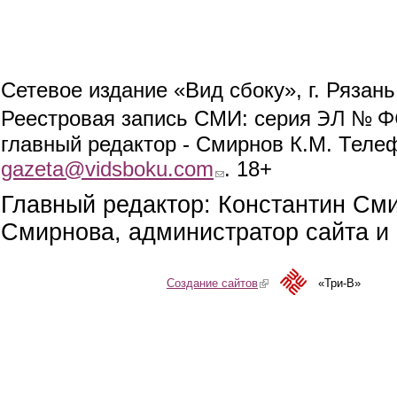
Сетевое издание «Вид сбоку», г. Рязан
ЭЛ № ФС
Реестровая запись СМИ: серия
главный редактор - Смирнов К.М. Телефо
gazeta@vidsboku.com
(link sends e-mail)
. 18+
Главный редактор: Константин См
Смирнова, администратор сайта и 
Создание сайтов
(link is external)
«Три-В»