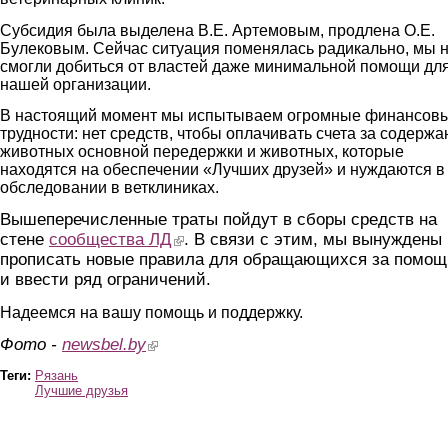
Субсидия была выделена В.Е. Артемовым, продлена О.Е.
Булековым. Сейчас ситуация поменялась радикально, мы 
смогли добиться от властей даже минимальной помощи дл
нашей организации.
В настоящий момент мы испытываем огромные финансов
трудности: нет средств, чтобы оплачивать счета за содержа
животных основной передержки и животных, которые
находятся на обеспечении «Лучших друзей» и нуждаются в
обследовании в ветклиниках.
Вышеперечисленные траты пойдут в сборы средств на
стене
сообщества ЛД
(link is external)
. В связи с этим, мы вынуждены
прописать новые правила для обращающихся за помо
и ввести ряд ограничений.
Надеемся на вашу помощь и поддержку.
Фото -
newsbel.by
(link is external)
Теги:
Рязань
Лучшие друзья