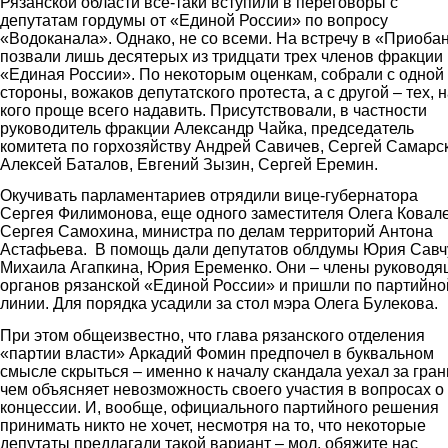
Рязанской области все-таки вступили в переговоры с
депутатам гордумы от «Единой России» по вопросу
«Водоканала». Однако, не со всеми. На встречу в «Приоба
позвали лишь десятерых из тридцати трех членов фракции
«Единая России». По некоторым оценкам, собрали с одной
стороны, вожаков депутатского протеста, а с другой – тех, 
кого проще всего надавить. Присутствовали, в частности
руководитель фракции Александр Чайка, председатель
комитета по горхозяйству Андрей Савичев, Сергей Самарс
Алексей Баталов, Евгений Зызин, Сергей Еремин.
Окучивать парламентариев отрядили вице-губернатора
Сергея Филимонова, еще одного заместителя Олега Ковал
Сергея Самохина, министра по делам территорий Антона
Астафьева. В помощь дали депутатов облдумы Юрия Савч
Михаила Агапкина, Юрия Еременко. Они – члены руководя
органов рязанской «Единой России» и пришли по партийно
линии. Для порядка усадили за стол мэра Олега Булекова.
При этом общеизвестно, что глава рязанского отделения
«партии власти» Аркадий Фомин предпочел в буквальном
смысле скрыться – именно к началу скандала уехал за гран
чем объясняет невозможность своего участия в вопросах о
концессии. И, вообще, официального партийного решения
принимать никто не хочет, несмотря на то, что некоторые
депутаты предлагали такой вариант – мол, обяжите нас