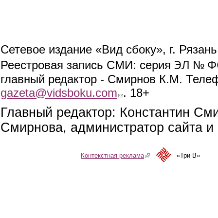
Сетевое издание «Вид сбоку», г. Рязан
ЭЛ № ФС
Реестровая запись СМИ: серия
главный редактор - Смирнов К.М. Телефо
gazeta@vidsboku.com
(link sends e-mail)
. 18+
Главный редактор: Константин См
Смирнова, администратор сайта и 
Контекстная реклама
(link is external)
«Три-В»