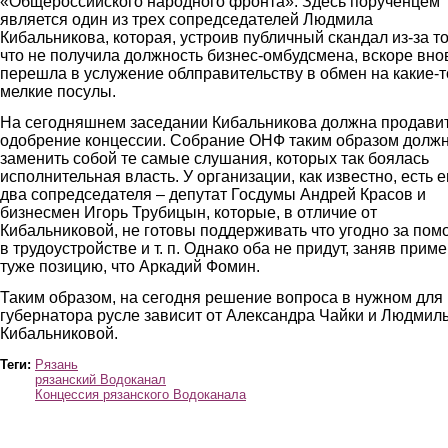
«Общероссийского народного фронта». Здесь порученцем
является один из трех сопредседателей Людмила
Кибальникова, которая, устроив публичный скандал из-за то
что не получила должность бизнес-омбудсмена, вскоре вно
перешла в услужение облправительству в обмен на какие-т
мелкие посулы.
На сегодняшнем заседании Кибальникова должна продави
одобрение концессии. Собрание ОНФ таким образом долж
заменить собой те самые слушания, которых так боялась
исполнительная власть. У организации, как известно, есть 
два сопредседателя – депутат Госдумы Андрей Красов и
бизнесмен Игорь Трубицын, которые, в отличие от
Кибальниковой, не готовы поддерживать что угодно за пом
в трудоустройстве и т. п. Однако оба не придут, заняв прим
туже позицию, что Аркадий Фомин.
Таким образом, на сегодня решение вопроса в нужном для
губернатора русле зависит от Александра Чайки и Людмил
Кибальниковой.
Теги:
Рязань
рязанский Водоканал
Концессия рязанского Водоканала