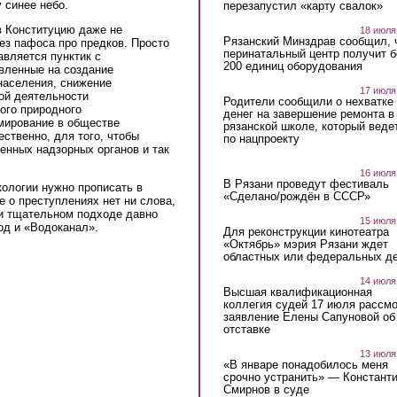
у синее небо.
перезапустил «карту свалок»
в Конституцию даже не
18 июля
Рязанский Минздрав сообщил, 
ез пафоса про предков. Просто
перинатальный центр получит 
вляется пунктик с
200 единиц оборудования
вленные на создание
населения, снижение
17 июля
ной деятельности
Родители сообщили о нехватке
ого природного
денег на завершение ремонта в
рмирование в обществе
рязанской школе, который веде
ственно, для того, чтобы
по нацпроекту
енных надзорных органов и так
16 июля
В Рязани проведут фестиваль
кологии нужно прописать в
«Сделано/рождён в СССР»
ке о преступлениях нет ни слова,
ри тщательном подходе давно
15 июля
од и «Водоканал».
Для реконструкции кинотеатра
«Октябрь» мэрия Рязани ждет
областных или федеральных де
14 июля
Высшая квалификационная
коллегия судей 17 июля рассмо
заявление Елены Сапуновой об
отставке
13 июля
«В январе понадобилось меня
срочно устранить» — Констант
Смирнов в суде