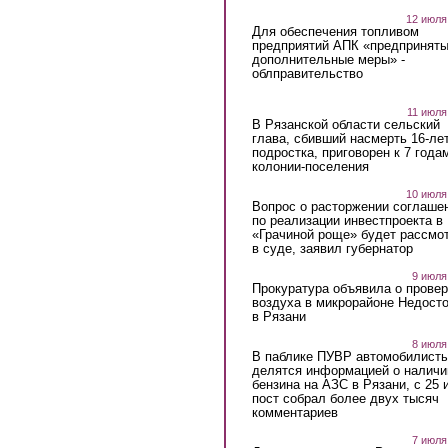
12 июля
Для обеспечения топливом
предприятий АПК «предпринят
дополнительные меры» -
облправительство
11 июля
В Рязанской области сельский
глава, сбивший насмерть 16-ле
подростка, приговорен к 7 года
колонии-поселения
10 июля
Вопрос о расторжении соглаше
по реализации инвестпроекта в
«Грачиной роще» будет рассмо
в суде, заявил губернатор
9 июля
Прокуратура объявила о провер
воздуха в микрорайоне Недост
в Рязани
8 июля
В паблике ПУВР автомобилист
делятся информацией о наличи
бензина на АЗС в Рязани, с 25 
пост собрал более двух тысяч
комментариев
7 июля