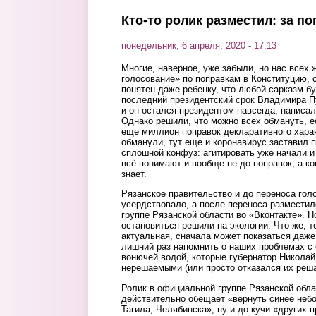
Кто-то ролик разместил: за по
понедельник, 6 апреля, 2020 - 17:13
Многие, наверное, уже забыли, но нас всех
голосование» по поправкам в Конституцию, 
понятен даже ребенку, что любой сарказм б
последний президентский срок Владимира П
и он остался президентом навсегда, написа
Однако решили, что можно всех обмануть, е
еще миллион поправок декларативного харак
обманули, тут еще и коронавирус заставил п
сплошной конфуз: агитировать уже начали и
всё понимают и вообще не до поправок, а ког
знает.
Рязанское правительство и до переноса голо
усердствовало, а после переноса разместил
группе Рязанской области во «Вконтакте». Н
остановиться решили на экологии. Что же, т
актуальная, сначала может показаться даже
лишний раз напомнить о наших проблемах с
вонючей водой, которые губернатор Николай
нерешаемыми (или просто отказался их решат
Ролик в официальной группе Рязанской обла
действительно обещает «вернуть синее небо
Тагила, Челябинска», ну и до кучи «других