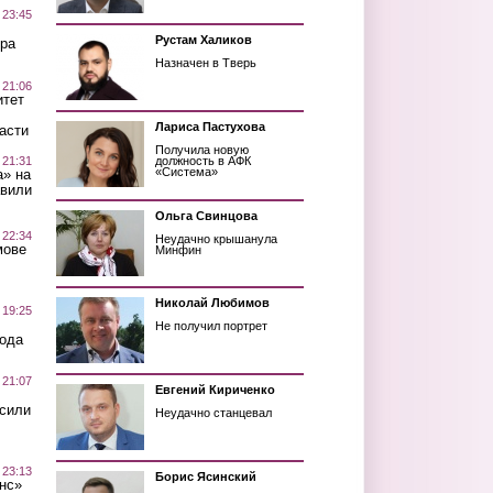
 23:45
Рустам Халиков
ра
Назначен в Тверь
 21:06
итет
Лариса Пастухова
асти
Получила новую
 21:31
должность в АФК
«Система»
а» на
авили
Ольга Свинцова
 22:34
Неудачно крышанула
мове
Минфин
Николай Любимов
 19:25
Не получил портрет
вода
 21:07
Евгений Кириченко
осили
Неудачно станцевал
 23:13
Борис Ясинский
нс»