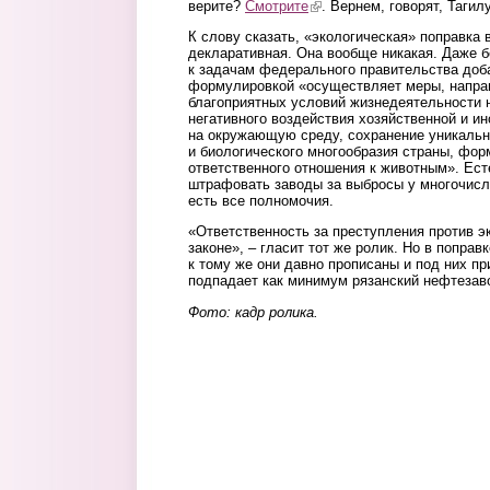
верите?
Смотрите
(link is external)
. Вернем, говорят, Тагил
К слову сказать, «экологическая» поправка 
декларативная. Она вообще никакая. Даже б
к задачам федерального правительства доба
формулировкой «осуществляет меры, напра
благоприятных условий жизнедеятельности 
негативного воздействия хозяйственной и и
на окружающую среду, сохранение уникальн
и биологического многообразия страны, фо
ответственного отношения к животным». Есте
штрафовать заводы за выбросы у многочисл
есть все полномочия.
«Ответственность за преступления против э
законе», – гласит тот же ролик. Но в поправ
к тому же они давно прописаны и под них п
подпадает как минимум рязанский нефтезав
Фото: кадр ролика.