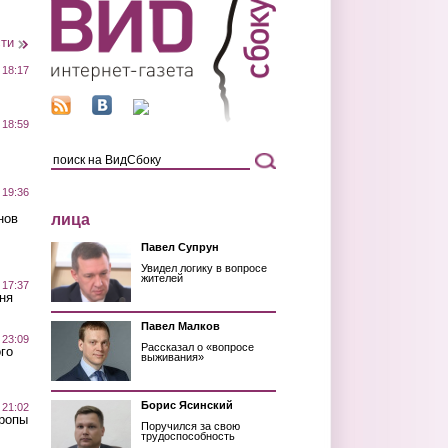
сти
 18:17
 18:59
 19:36
лица
нов
Павел Супрун
Увидел логику в вопросе
жителей
 17:37
ня
Павел Малков
 23:09
Рассказал о «вопросе
го
выживания»
Борис Ясинский
 21:02
Тропы
Поручился за свою
трудоспособность