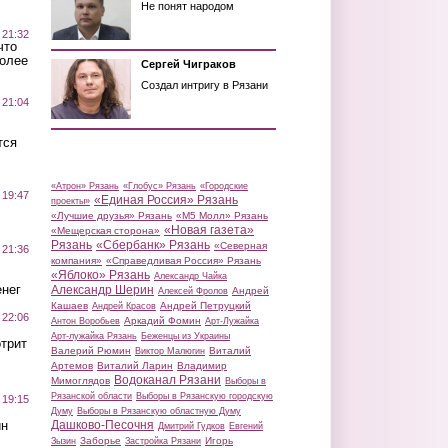
Не понят народом
 21:32
что
более
Сергей Чиграков
Создал интригу в Рязани
 21:04
тся
«Атрон» Рязань
«Глобус» Рязань
«Городские
 19:47
«Единая Россия» Рязань
проекты»
«Лучшие друзья» Рязань
«М5 Молл» Рязань
«Новая газета»
«Мещерская сторона»
Рязань
«Сбербанк» Рязань
«Северная
 21:36
компания»
«Справедливая Россия» Рязань
«Яблоко» Рязань
Александр Чайка
нег
Александр Шерин
Андрей
Алексей Фролов
Кашаев
Андрей Петруцкий
Андрей Красов
 22:06
Аркадий Фомин
Антон Воробьев
Арт-Лужайка
Арт-лужайка Рязань
Беженцы из Украины
трит
Валерий Рюмин
Виталий
Виктор Малюгин
Артемов
Виталий Ларин
Владимир
Водоканал Рязани
Мимоглядов
Выборы в
Рязанской области
Выборы в Рязанскую городскую
 19:15
Думу
Выборы в Рязанскую областную Думу
ин
Дашково-Песочня
Дмитрий Гудков
Евгений
Заборье
Игорь
Зызин
Застройка Рязани