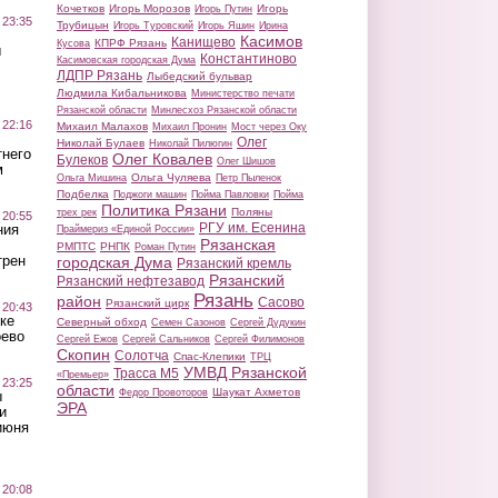
Кочетков
Игорь Морозов
Игорь
Игорь Путин
 23:35
Трубицын
Игорь Туровский
Игорь Яшин
Ирина
Касимов
Канищево
КПРФ Рязань
Кусова
ы
Константиново
Касимовская городская Дума
ЛДПР Рязань
Лыбедский бульвар
Людмила Кибальникова
Министерство печати
Рязанской области
Минлесхоз Рязанской области
 22:16
Михаил Малахов
Михаил Пронин
Мост через Оку
Олег
Николай Булаев
Николай Пилюгин
тнего
Олег Ковалев
Булеков
Олег Шишов
м
Ольга Чуляева
Ольга Мишина
Петр Пыленок
Подбелка
Поджоги машин
Пойма Павловки
Пойма
Политика Рязани
Поляны
трех рек
 20:55
РГУ им. Есенина
ния
Праймериз «Единой России»
Рязанская
РМПТС
РНПК
Роман Путин
трен
городская Дума
Рязанский кремль
Рязанский
Рязанский нефтезавод
Рязань
район
Сасово
Рязанский цирк
 20:43
ке
Северный обход
Семен Сазонов
Сергей Дудукин
оево
Сергей Ежов
Сергей Сальников
Сергей Филимонов
Скопин
Солотча
Спас-Клепики
ТРЦ
УМВД Рязанской
Трасса М5
«Премьер»
 23:25
области
Шаукат Ахметов
Федор Провоторов
ы
ЭРА
и
июня
 20:08