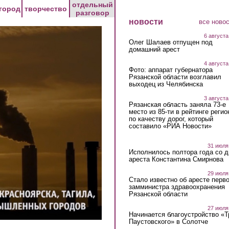
отдельный
город
творчество
разговор
новости
все ново
6 августа
Олег Шалаев отпущен под
домашний арест
4 августа
Фото: аппарат губернатора
Рязанской области возглавил
выходец из Челябинска
3 августа
Рязанская область заняла 73-е
место из 85-ти в рейтинге регио
по качеству дорог, который
составило «РИА Новости»
31 июля
Исполнилось полтора года со д
ареста Константина Смирнова
29 июля
Стало известно об аресте перво
замминистра здравоохранения
Рязанской области
27 июля
Начинается благоустройство «
Паустовского» в Солотче