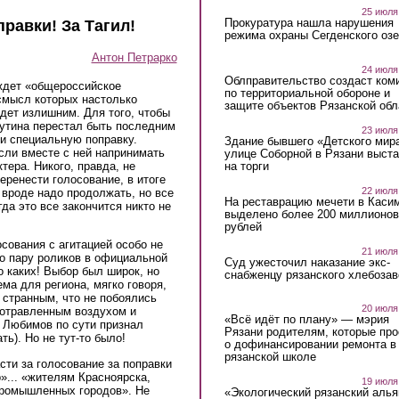
25 июля
Прокуратура нашла нарушения
правки! За Тагил!
режима охраны Сегденского озе
Антон Петрарко
24 июля
Облправительство создаст ком
 ждет «общероссийское
по территориальной обороне и
смысл которых настолько
защите объектов Рязанской обл
удет излишним. Для того, чтобы
утина перестал быть последним
23 июля
ли специальную поправку.
Здание бывшего «Детского мир
сли вместе с ней напринимать
улице Соборной в Рязани выст
на торги
тера. Никого, правда, не
еренести голосование, в итоге
22 июля
 вроде надо продолжать, но все
На реставрацию мечети в Каси
да это все закончится никто не
выделено более 200 миллионов
рублей
сования с агитацией особо не
21 июля
о пару роликов в официальной
Суд ужесточил наказание экс-
о каких! Выбор был широк, но
снабженцу рязанского хлебоза
ема для региона, мягко говоря,
 странным, что не побоялись
20 июля
 отравленным воздухом и
«Всё идёт по плану» — мэрия
 Любимов по сути признал
Рязани родителям, которые пр
ь). Но не тут-то было!
о дофинансировании ремонта в
рязанской школе
сти за голосование за поправки
»... «жителям Красноярска,
19 июля
 промышленных городов». Не
«Экологический рязанский алья