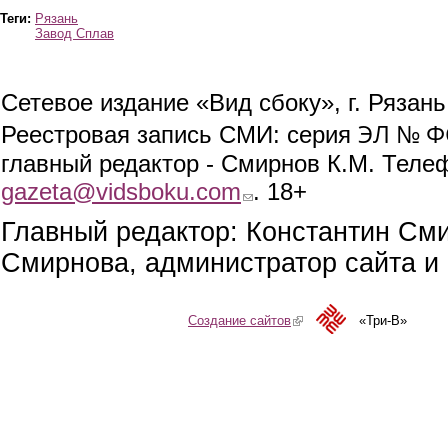
Теги:
Рязань
Завод Сплав
Сетевое издание «Вид сбоку», г. Рязан
ЭЛ № ФС
Реестровая запись СМИ: серия
главный редактор - Смирнов К.М. Телефо
gazeta@vidsboku.com
(link sends e-mail)
. 18+
Главный редактор: Константин См
Смирнова, администратор сайта и 
Создание сайтов
(link is external)
«Три-В»