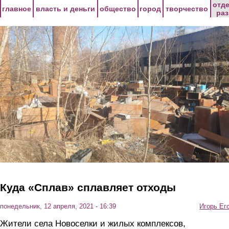
Перейти к основному содержанию
отд
главное
власть и деньги
общество
город
творчество
ра
Куда «Сплав» сплавляет отходы
понедельник, 12 апреля, 2021 - 16:39
Игорь Ег
Жители села Новоселки и жилых комплексов,