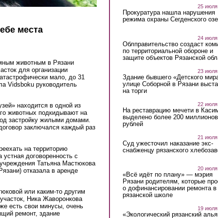
25 июля
Прокуратура нашла нарушения
режима охраны Сегденского озе
ебе места
24 июля
Облправительство создаст ком
по территориальной обороне и
защите объектов Рязанской обл
мным животным в Рязани
асток для организации
23 июля
Здание бывшего «Детского мир
атастрофически мало, до 31
улице Соборной в Рязани выст
ла Vidsboku руководитель
на торги
22 июля
зей» находится в одной из
На реставрацию мечети в Каси
ого животных подкидывают на
выделено более 200 миллионов
под застройку жилыми домами.
рублей
 договор заключался каждый раз
21 июля
Суд ужесточил наказание экс-
реехать на территорию
снабженцу рязанского хлебоза
а устная договоренность с
 учреждения Татьяна Мастюкова
20 июля
язани) отказала в аренде
«Всё идёт по плану» — мэрия
Рязани родителям, которые пр
о дофинансировании ремонта в
юковой или каким-то другим
рязанской школе
 участок, Ника Жаворонкова
оже есть свои минусы, очень
19 июля
ящий ремонт, здание
«Экологический рязанский алья