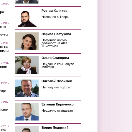
 23:45
Рустам Халиков
ра
Назначен в Тверь
 21:06
итет
Лариса Пастухова
асти
Получила новую
 21:31
должность в АФК
«Система»
а» на
авили
Ольга Свинцова
 22:34
Неудачно крышанула
мове
Минфин
Николай Любимов
 19:25
Не получил портрет
вода
 21:07
Евгений Кириченко
осили
Неудачно станцевал
 23:13
Борис Ясинский
нс»