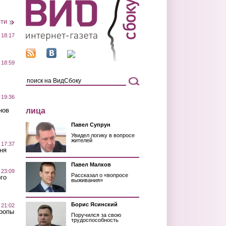
сти
 18:17
 18:59
 19:36
лица
нов
Павел Супрун
Увидел логику в вопросе
жителей
 17:37
ня
Павел Малков
 23:09
Рассказал о «вопросе
го
выживания»
Борис Ясинский
 21:02
Тропы
Поручился за свою
трудоспособность