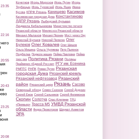
Кочетков
Игорь Морозов
Игорь
Игорь Путин
 23:35
Трубицын
Игорь Туровский
Игорь Яшин
Ирина
Касимов
Канищево
КПРФ Рязань
Кусова
ы
Константиново
Касимовская городская Дума
ЛДПР Рязань
Лыбедский бульвар
Людмила Кибальникова
Министерство печати
Рязанской области
Минлесхоз Рязанской области
 22:16
Михаил Малахов
Михаил Пронин
Мост через Оку
Олег
Николай Булаев
Николай Пилюгин
тнего
Олег Ковалев
Булеков
Олег Шишов
м
Ольга Чуляева
Ольга Мишина
Петр Пыленок
Подбелка
Поджоги машин
Пойма Павловки
Пойма
Политика Рязани
Поляны
трех рек
 20:55
РГУ им. Есенина
ния
Праймериз «Единой России»
Рязанская
РМПТС
РНПК
Роман Путин
трен
городская Дума
Рязанский кремль
Рязанский
Рязанский нефтезавод
Рязань
район
Сасово
Рязанский цирк
 20:43
ке
Северный обход
Семен Сазонов
Сергей Дудукин
оево
Сергей Ежов
Сергей Сальников
Сергей Филимонов
Скопин
Солотча
Спас-Клепики
ТРЦ
УМВД Рязанской
Трасса М5
«Премьер»
 23:25
области
Шаукат Ахметов
Федор Провоторов
ы
ЭРА
и
июня
 20:08