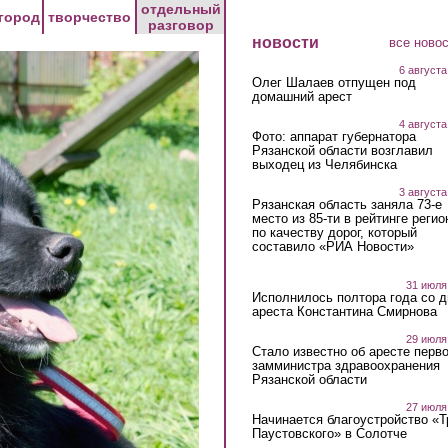
отдельный
город
творчество
разговор
новости
все ново
6 августа
Олег Шалаев отпущен под
домашний арест
4 августа
Фото: аппарат губернатора
Рязанской области возглавил
выходец из Челябинска
3 августа
Рязанская область заняла 73-е
место из 85-ти в рейтинге регио
по качеству дорог, который
составило «РИА Новости»
31 июля
Исполнилось полтора года со д
ареста Константина Смирнова
29 июля
Стало известно об аресте перво
замминистра здравоохранения
Рязанской области
27 июля
Начинается благоустройство «
Паустовского» в Солотче