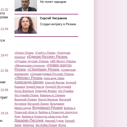
Не понят народом
 21:32
что
более
Сергей Чиграков
Создал интригу в Рязани
 21:04
тся
«Атрон» Рязань
«Глобус» Рязань
«Городские
 19:47
«Единая Россия» Рязань
проекты»
«Лучшие друзья» Рязань
«М5 Молл» Рязань
«Новая газета»
«Мещерская сторона»
Рязань
«Сбербанк» Рязань
«Северная
 21:36
компания»
«Справедливая Россия» Рязань
«Яблоко» Рязань
Александр Чайка
нег
Александр Шерин
Андрей
Алексей Фролов
Кашаев
Андрей Петруцкий
Андрей Красов
 22:06
Аркадий Фомин
Антон Воробьев
Арт-Лужайка
Арт-лужайка Рязань
Беженцы из Украины
трит
Валерий Рюмин
Виталий
Виктор Малюгин
Артемов
Виталий Ларин
Владимир
Водоканал Рязани
Мимоглядов
Выборы в
Рязанской области
Выборы в Рязанскую городскую
 19:15
Думу
Выборы в Рязанскую областную Думу
ин
Дашково-Песочня
Дмитрий Гудков
Евгений
Заборье
Игорь
Зызин
Застройка Рязани