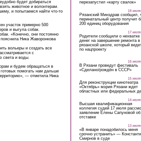
неудобно будет добираться
перезапустил «карту свалок»
взять животное и волонтерам.
шему, и попытаемся найти что-то
18 июля
Рязанский Минздрав сообщил, 
перинатальный центр получит 
200 единиц оборудования
ен участок примерно 500
ров и выгула собак.
17 июля
обак. «Конечно, они постоянно
Родители сообщили о нехватке
 пояснила Ника Жаворонкова
денег на завершение ремонта в
рязанской школе, который веде
оить вольеры и создать все
по нацпроекту
ассматривается с
 света и воды.
16 июля
В Рязани проведут фестиваль
торам и будем обращаться в
«Сделано/рождён в СССР»
 готовых помогать нам дальше
территорию», — отметила Ника
15 июля
Для реконструкции кинотеатра
«Октябрь» мэрия Рязани ждет
областных или федеральных де
14 июля
Высшая квалификационная
коллегия судей 17 июля рассмо
заявление Елены Сапуновой об
отставке
13 июля
«В январе понадобилось меня
срочно устранить» — Констант
Смирнов в суде