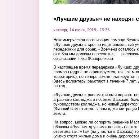
«Лучшие друзья» не находят с
четверг, 14 июня, 2018 - 15:36
Некоммерческая организация помощи бездо
«Лучшие друзья» срочно ищет земельный уч
передержки для собак. «Времени осталось к
октября мы должны переехать», — рассказа
организации Ника Жаворонкова.
В настоящее время передержка «Лучших дру
промзон (адрес не афишируется, так как мн
территорию), но теперь земля планируется 
Здесь волонтеры работают в течение 7 лет,
на год. .
«Лучшие друзья» рассматривали вариант пе
аграрного колледжа в поселке Варские: был
руководством колледжа, но новый директор
(бывший заместитель главы администрации Р
земли.
На вопрос, можно ли оспорить решение Маст
образом «Лучшим друзьям» попасть на этот
ответила так: «Там (на участке в Варских) т
близко стоят жилые дома и очень дорогосто