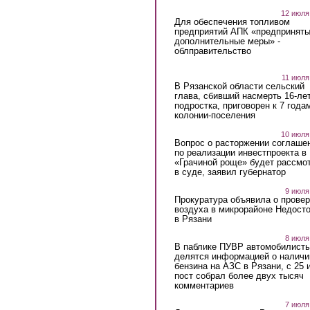
12 июля
Для обеспечения топливом
предприятий АПК «предпринят
дополнительные меры» -
облправительство
11 июля
В Рязанской области сельский
глава, сбивший насмерть 16-ле
подростка, приговорен к 7 года
колонии-поселения
10 июля
Вопрос о расторжении соглаше
по реализации инвестпроекта в
«Грачиной роще» будет рассмо
в суде, заявил губернатор
9 июля
Прокуратура объявила о провер
воздуха в микрорайоне Недост
в Рязани
8 июля
В паблике ПУВР автомобилист
делятся информацией о наличи
бензина на АЗС в Рязани, с 25 
пост собрал более двух тысяч
комментариев
7 июля