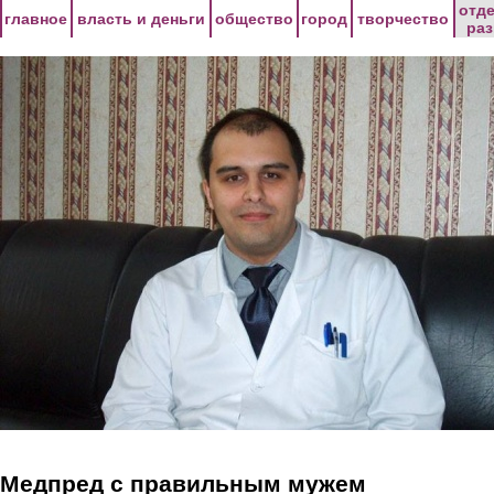
Перейти к основному содержанию
отд
главное
власть и деньги
общество
город
творчество
ра
Медпред с правильным мужем