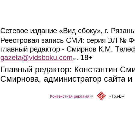
Сетевое издание «Вид сбоку», г. Рязан
ЭЛ № ФС
Реестровая запись СМИ: серия
главный редактор - Смирнов К.М. Телефо
gazeta@vidsboku.com
(link sends e-mail)
. 18+
Главный редактор: Константин См
Смирнова, администратор сайта и 
Контекстная реклама
(link is external)
«Три-В»